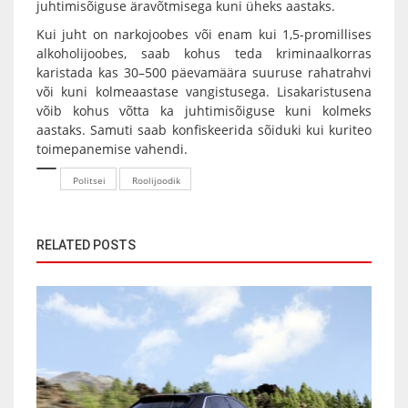
juhtimisõiguse äravõtmisega kuni üheks aastaks.
Kui juht on narkojoobes või enam kui 1,5-promillises
alkoholijoobes, saab kohus teda kriminaalkorras
karistada kas 30–500 päevamäära suuruse rahatrahvi
või kuni kolmeaastase vangistusega. Lisakaristusena
võib kohus võtta ka juhtimisõiguse kuni kolmeks
aastaks. Samuti saab konfiskeerida sõiduki kui kuriteo
toimepanemise vahendi.
Politsei
Roolijoodik
RELATED POSTS