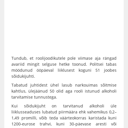
Tundub, et roolijoodikutele pole viimase aja rängad
avariid mingit selguse hetke toonud. Politsei tabas
möödunud ööpäeval liiklusest koguni 51 joobes
sõidukijuhti.
Tabatud juhtidest ühel lasub narkouimas sõitmise
kahtlus, ülejäänud 50 olid aga rooli istunud alkoholi
tarvitamise tunnustega.
Kui sõidukijuht on tarvitanud alkoholi üle
liiklusseaduses lubatud piirmäära ehk vahemikus 0,2–
1,49 promilli, võib teda väärteokorras karistada kuni
1200-eurose trahvi, kuni 30-päevase aresti või