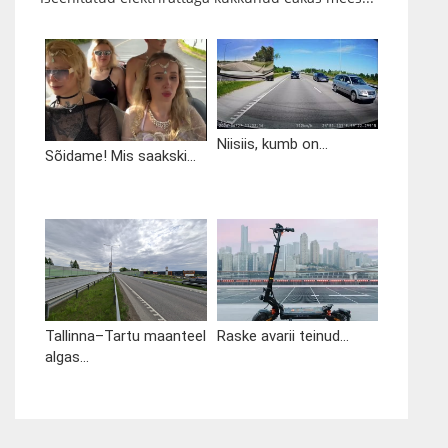
Niisiis, kumb on...
Sõidame! Mis saakski...
Tallinna–Tartu maanteel
Raske avarii teinud...
algas...