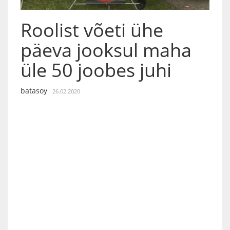
Roolist võeti ühe
päeva jooksul maha
üle 50 joobes juhi
batasoy
26.02.2020