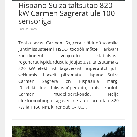
Hispano Suiza taltsutab 820
kW Carmen Sagrerat üle 100
sensoriga
05.08.2026
Tootja avas Carmen Sagrera sõidudünaamika
juhtimissüsteemi HSDD tööpõhimõtte. Tarkvara
koordineerib veojõudu, stabiilsust,
regeneratiivpidurdust ja jõujaotust, taltsutamaks
820 kW elektrilist tagaveolist hüperautot juhi
sekkumist liigselt piiramata. Hispano Suiza
Carmen Sagrera on Hispaania margi
täiselektriline luksushüperauto, mis kuulub
Carmeni mudeliperekonda. Nelja
elektrimootoriga tagaveoline auto arendab 820
kW ja 1160 Nm, kiirendab 0-100...