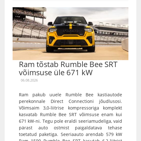
Ram tõstab Rumble Bee SRT
võimsuse üle 671 kW
06.08.2026
Ram pakub uuele Rumble Bee kastiautode
perekonnale Direct Connectioni jõudlusosi.
Võimsaim 3,0-liitrise kompressoriga komplekt
kasvatab Rumble Bee SRT võimsuse enam kui
671 kW-ni. Tegu pole eraldi seeriamudeliga, vaid
pärast auto ostmist paigaldatava tehase
toetatud paketiga. Seeriaauto arendab 579 kW
Ram 1500 Rumble Bee SRT kasutab 6,2-liitrist