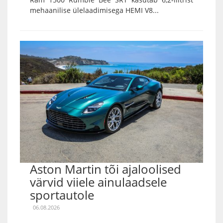
mehaanilise ülelaadimisega HEMI V8...
Aston Martin tõi ajaloolised
värvid viiele ainulaadsele
sportautole
06.08.2026