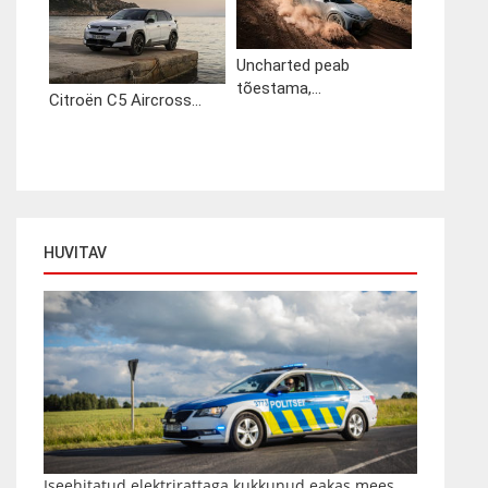
Uncharted peab
tõestama,...
Citroën C5 Aircross...
HUVITAV
Iseehitatud elektrirattaga kukkunud eakas mees...