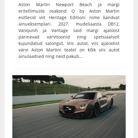
Aston Martin Newport Beach ja margi
eritellimuste osakond Q by Aston Martin
esitlesid viit Heritage Editioni nime kandvat
ainueksemplari. 2027. mudeliaasta DB12,
Vanquish ja Vantage said margi ajaloost
pärinevad värvitoonid ning spetsiaalselt
kujundatud salongid. Viis autot, viis ajaloolist
värvi Aston Martini teatel on kõik viis autot
ainulaadsed ning neid pakub...