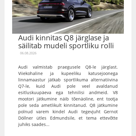
Audi kinnitas Q8 järglase ja
säilitab mudeli sportliku rolli
06.08.2026
Audi valmistab praegusele Q8-le järglast.
Viiekohaline ja kupeeliku katusejoonega
linnamaastur jätkab sportlikuma alternatiivina
Q7-le, kuid Audi pole veel avaldanud
esitluskuupäeva ega tehnilisi andmeid. V8
mootori jätkumine näib tõenäoline, ent tootja
pole seda ametlikult kinnitanud. Q8 jätkumine
polnud varem kindel Audi tegevjuht Gernot
Döllner ütles Edmundsile, et tema ettevõtte
juhiks saades...