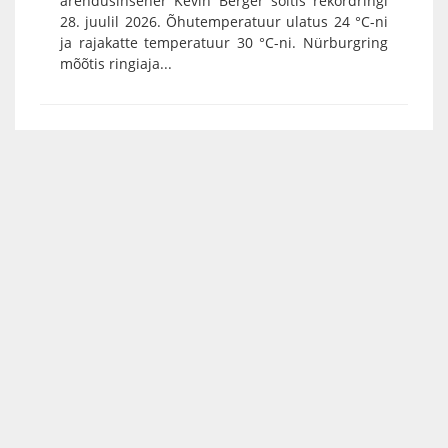
arendusinsener Kevin Berger sõitis rekordringi
28. juulil 2026. Õhutemperatuur ulatus 24 °C-ni
ja rajakatte temperatuur 30 °C-ni. Nürburgring
mõõtis ringiaja...