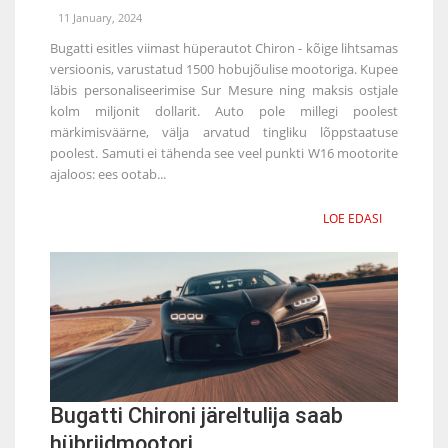
11 January, 2024
Bugatti esitles viimast hüperautot Chiron - kõige lihtsamas
versioonis, varustatud 1500 hobujõulise mootoriga. Kupee
läbis personaliseerimise Sur Mesure ning maksis ostjale
kolm miljonit dollarit. Auto pole millegi poolest
märkimisväärne, välja arvatud tingliku lõppstaatuse
poolest. Samuti ei tähenda see veel punkti W16 mootorite
ajaloos: ees ootab...
LOE EDASI
Bugatti Chironi järeltulija saab
hübriidmootori