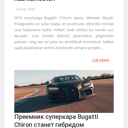
24 July, 2023
W16 mootoriga Bugatti Chironi ajastu läheneb lõpule.
Praeguseks on juba teada, et prantsuse ettevõte töötab
uue hüperauto kallal, millest saab ühtlasi ka nende uus
lipulaev. Uue mudeli debüüt plaanitakse järgmiseks
aastaks ning see on juba ka ametlikult kinnitatud. Sellest
saab peadisainer Achim Anscheidti viimane projekt...
LOE EDASI
Преемник суперкара Bugatti
Chiron станет гибридом