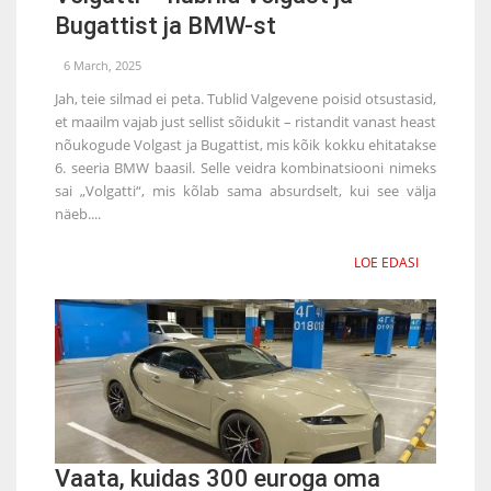
Bugattist ja BMW-st
6 March, 2025
Jah, teie silmad ei peta. Tublid Valgevene poisid otsustasid,
et maailm vajab just sellist sõidukit – ristandit vanast heast
nõukogude Volgast ja Bugattist, mis kõik kokku ehitatakse
6. seeria BMW baasil. Selle veidra kombinatsiooni nimeks
sai „Volgatti“, mis kõlab sama absurdselt, kui see välja
näeb....
LOE EDASI
Vaata, kuidas 300 euroga oma