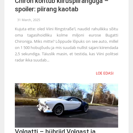
Chiron kohtub kiiruspiiranguga –
spoiler: piirang kaotab
31 March, 2025
Kujuta ette: oled Viini Ringstraße'l, naudid rahulikku sõitu
oma tagasihoidliku kolme miljoni eurose Bugatti
Chironiga. Miks mitte? Lõppude lõpuks on see auto, millel
on 1 500 hobujõudu ja mis suudab nullist sajani kiirendada
2,5 sekundiga. Täiuslik masin, et testida, kas Viini politsei
radar ikka suudab...
LOE EDASI
Volgatti – hübriid Volgast ja