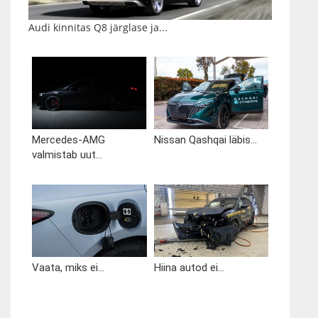
Audi kinnitas Q8 järglase ja...
Mercedes-AMG
Nissan Qashqai läbis...
valmistab uut...
Vaata, miks ei...
Hiina autod ei...