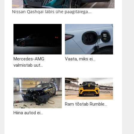
Nissan Qashqai läbis ühe paagitäiega...
Mercedes-AMG
Vaata, miks ei...
valmistab uut...
Ram tõstab Rumble...
Hiina autod ei...