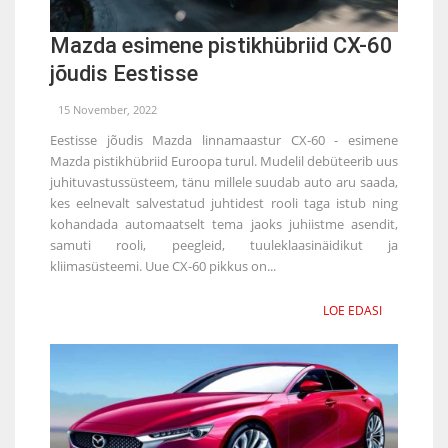
Mazda esimene pistikhübriid CX-60
jõudis Eestisse
15 November, 2022
Eestisse jõudis Mazda linnamaastur CX-60 - esimene
Mazda pistikhübriid Euroopa turul. Mudelil debüteerib uus
juhituvastussüsteem, tänu millele suudab auto aru saada,
kes eelnevalt salvestatud juhtidest rooli taga istub ning
kohandada automaatselt tema jaoks juhiistme asendit,
samuti rooli, peegleid, tuuleklaasinäidikut ja
kliimasüsteemi. Uue CX-60 pikkus on...
LOE EDASI