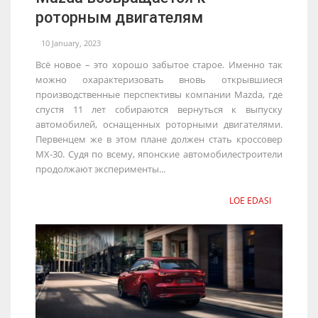
роторным двигателям
10 January, 2023
Всё новое – это хорошо забытое старое. Именно так
можно охарактеризовать вновь открывшиеся
производственные перспективы компании Mazda, где
спустя 11 лет собираются вернуться к выпуску
автомобилей, оснащенных роторными двигателями.
Первенцем же в этом плане должен стать кроссовер
MX-30. Судя по всему, японские автомобилестроители
продолжают эксперименты...
LOE EDASI