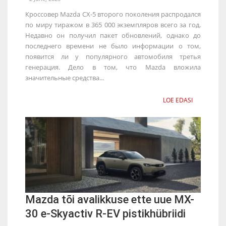
Кроссовер Mazda CX-5 второго поколения распродался
по миру тиражом в 365 000 экземпляров всего за год.
Недавно он получил пакет обновлений, однако до
последнего времени не было информации о том,
появится ли у популярного автомобиля третья
генерация. Дело в том, что Mazda вложила
значительные средства...
LOE EDASI
Mazda tõi avalikkuse ette uue MX-
30 e-Skyactiv R-EV pistikhübriidi