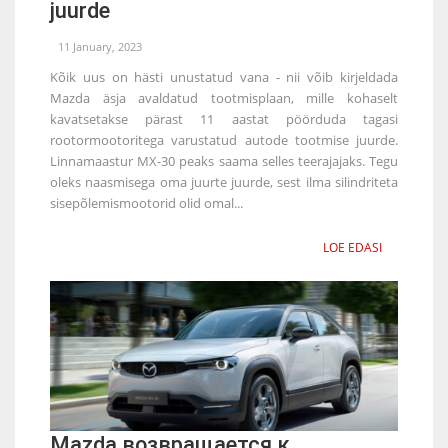
juurde
11 January, 2023
Kõik uus on hästi unustatud vana - nii võib kirjeldada
Mazda äsja avaldatud tootmisplaan, mille kohaselt
kavatsetakse pärast 11 aastat pöörduda tagasi
rootormootoritega varustatud autode tootmise juurde.
Linnamaastur MX-30 peaks saama selles teerajajaks. Tegu
oleks naasmisega oma juurte juurde, sest ilma silindriteta
sisepõlemismootorid olid omal...
LOE EDASI
Mazda возвращается к