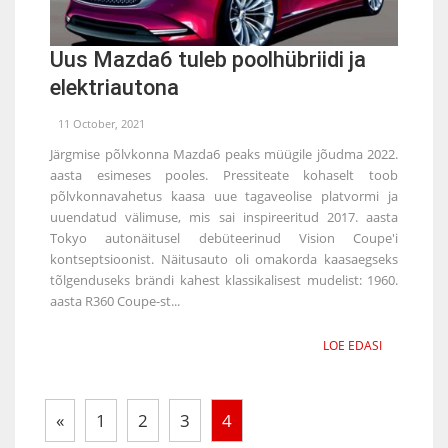
Uus Mazda6 tuleb poolhübriidi ja
elektriautona
11 October, 2021
Järgmise põlvkonna Mazda6 peaks müügile jõudma 2022.
aasta esimeses pooles. Pressiteate kohaselt toob
põlvkonnavahetus kaasa uue tagaveolise platvormi ja
uuendatud välimuse, mis sai inspireeritud 2017. aasta
Tokyo autonäitusel debüteerinud Vision Coupe'i
kontseptsioonist. Näitusauto oli omakorda kaasaegseks
tõlgenduseks brändi kahest klassikalisest mudelist: 1960.
aasta R360 Coupe-st...
LOE EDASI
«
1
2
3
4