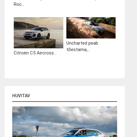
Roc...
Uncharted peab
tõestama,...
Citroën C5 Aircross...
HUVITAV