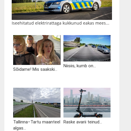
Iseehitatud elektrirattaga kukkunud eakas mees...
Niisiis, kumb on...
Sõidame! Mis saakski...
Tallinna–Tartu maanteel
Raske avarii teinud...
algas...