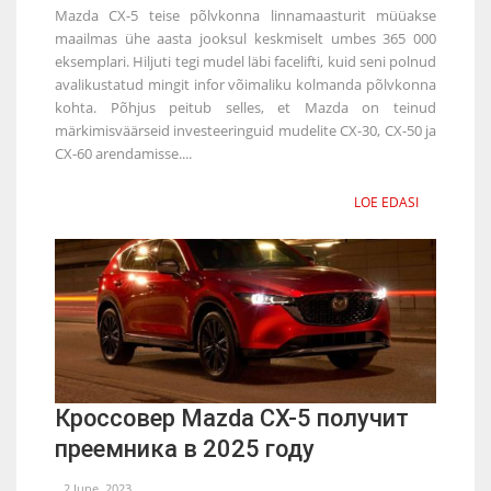
Mazda CX-5 teise põlvkonna linnamaasturit müüakse
maailmas ühe aasta jooksul keskmiselt umbes 365 000
eksemplari. Hiljuti tegi mudel läbi facelifti, kuid seni polnud
avalikustatud mingit infor võimaliku kolmanda põlvkonna
kohta. Põhjus peitub selles, et Mazda on teinud
märkimisväärseid investeeringuid mudelite CX-30, CX-50 ja
CX-60 arendamisse....
LOE EDASI
Кроссовер Mazda CX-5 получит
преемника в 2025 году
2 June, 2023