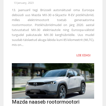
13 January, 2023
13. jaanuaril tegi Brüsseli autonäitusel oma Euroopa
debüüdi uus Mazda MX-30 e-Skyactiv R-EV pistikhübriid,
milles elektrimootorit toetab generaatorina
rootormootor. Pistikhübriidmudel on järg 2020. aastal
tutvustatud MX-30 elektriautole ning Euroopa-välistel
turgudel pakutavale MX-30 kerghübriidile. Uus mudel
suudab täislaetud akuga läbida kuni 85 kilomeetrit (WLTC),
mis on...
LOE EDASI
Mazda naaseb rootormootori