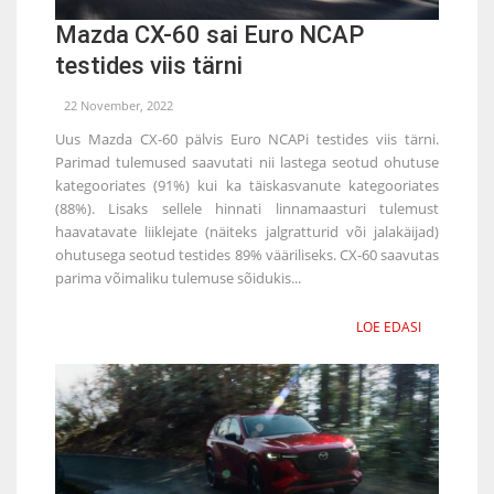
Mazda CX-60 sai Euro NCAP
testides viis tärni
22 November, 2022
Uus Mazda CX-60 pälvis Euro NCAPi testides viis tärni.
Parimad tulemused saavutati nii lastega seotud ohutuse
kategooriates (91%) kui ka täiskasvanute kategooriates
(88%). Lisaks sellele hinnati linnamaasturi tulemust
haavatavate liiklejate (näiteks jalgratturid või jalakäijad)
ohutusega seotud testides 89% vääriliseks. CX-60 saavutas
parima võimaliku tulemuse sõidukis...
LOE EDASI