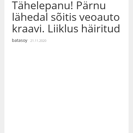
Tähelepanu! Pärnu
lähedal sõitis veoauto
kraavi. Liiklus häiritud
batasoy
21.11.2020