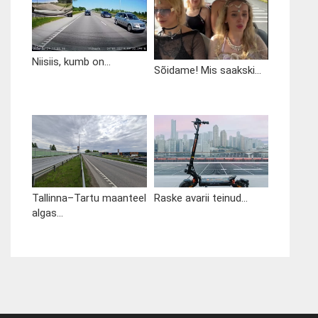
Niisiis, kumb on...
Sõidame! Mis saakski...
Tallinna–Tartu maanteel
Raske avarii teinud...
algas...