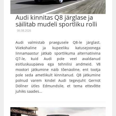
Audi kinnitas Q8 järglase ja
säilitab mudeli sportliku rolli
06.08.2026
Audi valmistab praegusele Q8-le järglast.
Viiekohaline ja kupeeliku katusejoonega
linnamaastur jätkab sportlikuma alternatiivina
Q7-le, kuid Audi pole veel avaldanud
esitluskuupäeva ega tehnilisi andmeid. V8
mootori jätkumine näib tõenäoline, ent tootja
pole seda ametlikult kinnitanud. Q8 jätkumine
polnud varem kindel Audi tegevjuht Gernot
Döllner ütles Edmundsile, et tema ettevõtte
juhiks saades...