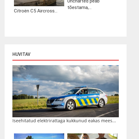
Uncharted peab
tõestama,...
Citroën C5 Aircross...
HUVITAV
Iseehitatud elektrirattaga kukkunud eakas mees...