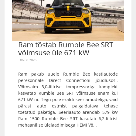
Ram tõstab Rumble Bee SRT
võimsuse üle 671 kW
06.08.2026
Ram pakub uuele Rumble Bee kastiautode
perekonnale Direct Connectioni jõudlusosi.
Võimsaim 3,0-liitrise kompressoriga komplekt
kasvatab Rumble Bee SRT võimsuse enam kui
671 kW-ni. Tegu pole eraldi seeriamudeliga, vaid
pärast auto ostmist paigaldatava tehase
toetatud paketiga. Seeriaauto arendab 579 kW
Ram 1500 Rumble Bee SRT kasutab 6,2-liitrist
mehaanilise ülelaadimisega HEMI V8...