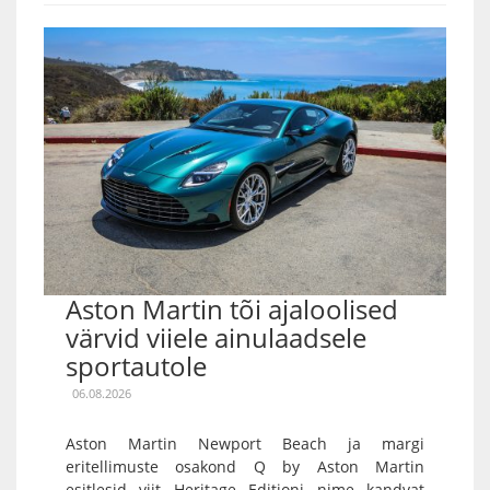
Aston Martin tõi ajaloolised
värvid viiele ainulaadsele
sportautole
06.08.2026
Aston Martin Newport Beach ja margi
eritellimuste osakond Q by Aston Martin
esitlesid viit Heritage Editioni nime kandvat