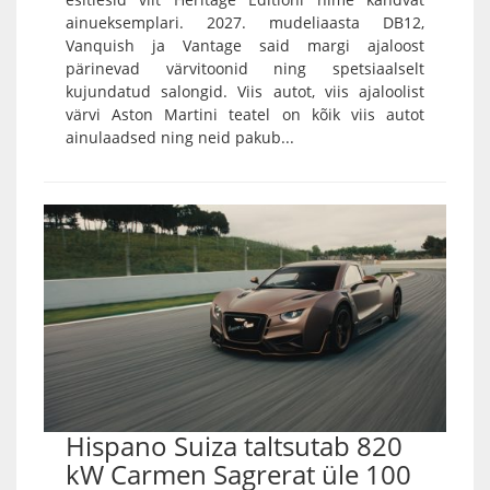
ainueksemplari. 2027. mudeliaasta DB12,
Vanquish ja Vantage said margi ajaloost
pärinevad värvitoonid ning spetsiaalselt
kujundatud salongid. Viis autot, viis ajaloolist
värvi Aston Martini teatel on kõik viis autot
ainulaadsed ning neid pakub...
Hispano Suiza taltsutab 820
kW Carmen Sagrerat üle 100