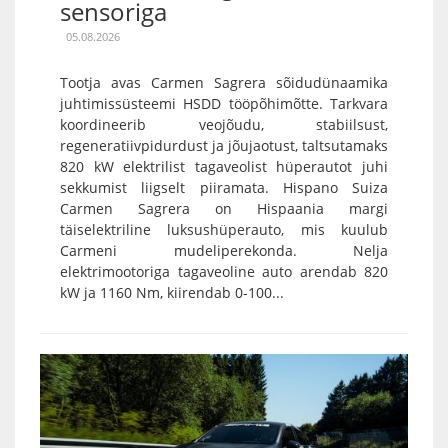
sensoriga
05.08.2026
Tootja avas Carmen Sagrera sõidudünaamika
juhtimissüsteemi HSDD tööpõhimõtte. Tarkvara
koordineerib veojõudu, stabiilsust,
regeneratiivpidurdust ja jõujaotust, taltsutamaks
820 kW elektrilist tagaveolist hüperautot juhi
sekkumist liigselt piiramata. Hispano Suiza
Carmen Sagrera on Hispaania margi
täiselektriline luksushüperauto, mis kuulub
Carmeni mudeliperekonda. Nelja
elektrimootoriga tagaveoline auto arendab 820
kW ja 1160 Nm, kiirendab 0-100...