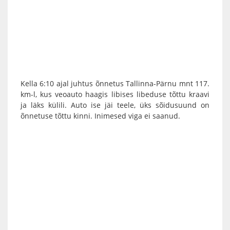
Kella 6:10 ajal juhtus õnnetus Tallinna-Pärnu mnt 117.
km-l, kus veoauto haagis libises libeduse tõttu kraavi
ja läks külili. Auto ise jäi teele, üks sõidusuund on
õnnetuse tõttu kinni. Inimesed viga ei saanud.