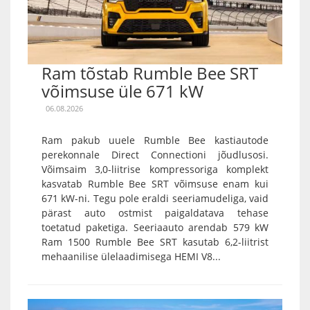
Ram tõstab Rumble Bee SRT
võimsuse üle 671 kW
06.08.2026
Ram pakub uuele Rumble Bee kastiautode
perekonnale Direct Connectioni jõudlusosi.
Võimsaim 3,0-liitrise kompressoriga komplekt
kasvatab Rumble Bee SRT võimsuse enam kui
671 kW-ni. Tegu pole eraldi seeriamudeliga, vaid
pärast auto ostmist paigaldatava tehase
toetatud paketiga. Seeriaauto arendab 579 kW
Ram 1500 Rumble Bee SRT kasutab 6,2-liitrist
mehaanilise ülelaadimisega HEMI V8...