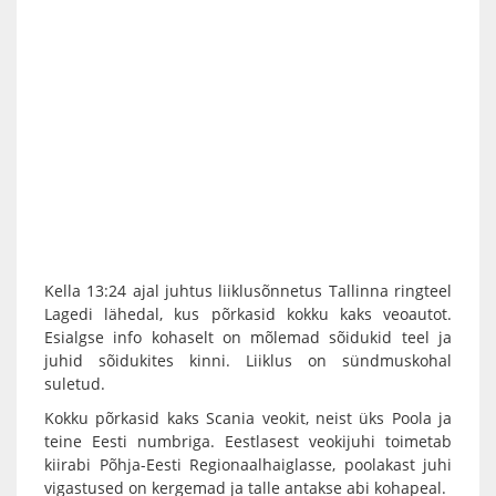
Kella 13:24 ajal juhtus liiklusõnnetus Tallinna ringteel
Lagedi lähedal, kus põrkasid kokku kaks veoautot.
Esialgse info kohaselt on mõlemad sõidukid teel ja
juhid sõidukites kinni. Liiklus on sündmuskohal
suletud.
Kokku põrkasid kaks Scania veokit, neist üks Poola ja
teine Eesti numbriga. Eestlasest veokijuhi toimetab
kiirabi Põhja-Eesti Regionaalhaiglasse, poolakast juhi
vigastused on kergemad ja talle antakse abi kohapeal.