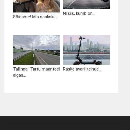
Niisiis, kumb on...
Sõidame! Mis saakski...
Tallinna–Tartu maanteel
Raske avarii teinud...
algas...