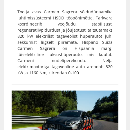
Tootja avas Carmen Sagrera sõidudünaamika
juhtimissüsteemi HSDD tööpõhimõtte. Tarkvara
koordineerib veojõudu, stabiilsust,
regeneratiivpidurdust ja jõujaotust, taltsutamaks
820 kW elektrilist tagaveolist hüperautot juhi
sekkumist liigselt piiramata. Hispano Suiza
Carmen Sagrera on Hispaania margi
täiselektriline luksushüperauto, mis kuulub
Carmeni mudeliperekonda. Nelja
elektrimootoriga tagaveoline auto arendab 820
kW ja 1160 Nm, kiirendab 0-100...