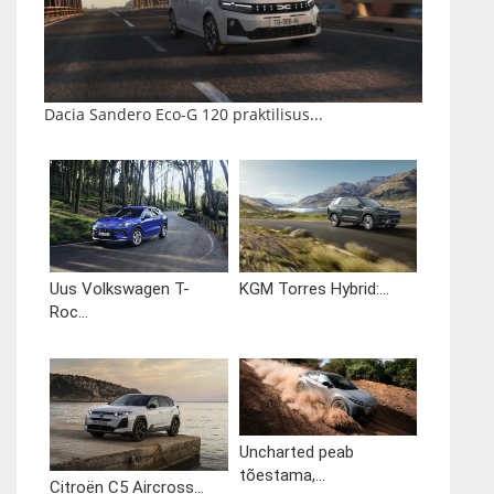
Dacia Sandero Eco-G 120 praktilisus...
Uus Volkswagen T-
KGM Torres Hybrid:...
Roc...
Uncharted peab
tõestama,...
Citroën C5 Aircross...