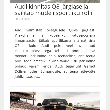
Audi kinnitas Q8 järglase ja
säilitab mudeli sportliku rolli
06.08.2026
Audi valmistab praegusele Q8-le järglast.
Viiekohaline ja kupeeliku katusejoonega
linnamaastur jätkab sportlikuma alternatiivina
Q7-le, kuid Audi pole veel avaldanud
esitluskuupäeva ega tehnilisi andmeid. V8
mootori jätkumine näib tõenäoline, ent tootja
pole seda ametlikult kinnitanud. Q8 jätkumine
polnud varem kindel Audi tegevjuht Gernot
Döllner ütles Edmundsile, et tema ettevõtte
juhiks saades...