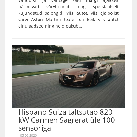
Vanquish ja Vantage said margi ajaloost
pärinevad värvitoonid ning spetsiaalselt
kujundatud salongid. Viis autot, viis ajaloolist
värvi Aston Martini teatel on kõik viis autot
ainulaadsed ning neid pakub...
Hispano Suiza taltsutab 820
kW Carmen Sagrerat üle 100
sensoriga
05.08.2026