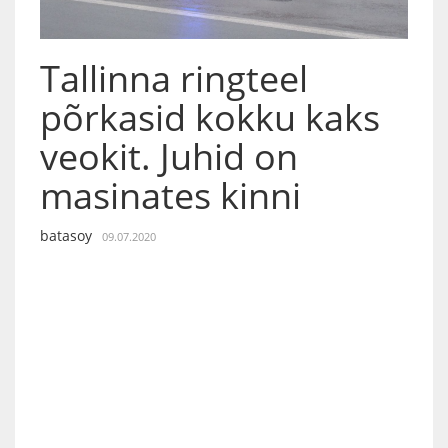
Tallinna ringteel
põrkasid kokku kaks
veokit. Juhid on
masinates kinni
batasoy
09.07.2020