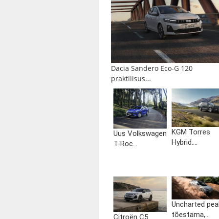
Dacia Sandero Eco-G 120
praktilisus...
KGM Torres
Uus Volkswagen
Hybrid:...
T-Roc...
Uncharted pea
tõestama,...
Citroën C5