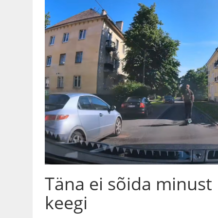
Täna ei sõida minust
keegi