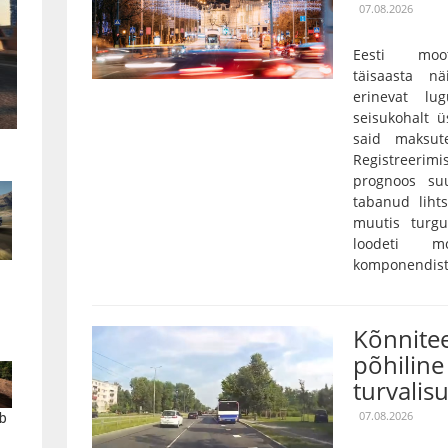
07.08.2026
Eesti moot
täisaasta nä
erinevat lu
seisukohalt ü
said maksut
Registreerim
prognoos su
tabanud lihts
muutis turgu
loodeti mo
komponendist 
Kõnnitee
põhiline 
turvalis
07.08.2026
b