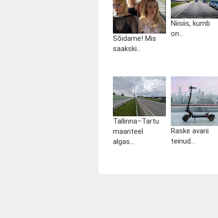
Niisiis, kumb
on...
Sõidame! Mis
saakski...
Tallinna–Tartu
Raske avarii
maanteel
teinud...
algas...