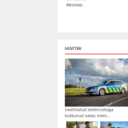
Aircross...
HUVITAV
Iseehitatud elektrirattaga
kukkunud eakas mees...