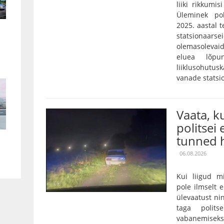
liiki rikkumis
Üleminek pol
2025. aastal 
statsionaarse
olemasolevaid
eluea lõpu
liiklusohutu
vanade statsi
Vaata, 
politsei 
tunned h
06.08.2026
Kui liigud m
pole ilmselt 
ülevaatust nin
taga polits
vabanemiseks o