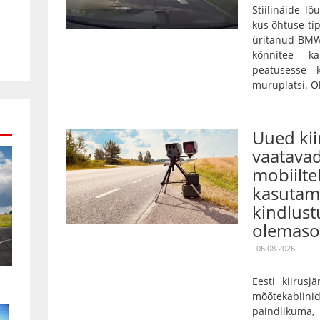
Stiilinäide lõ
kus õhtuse tip
üritanud BMW
kõnnitee k
peatusesse 
muruplatsi. Oh
Uued ki
vaatavad
mobiilte
kasutami
kindlust
olemaso
06.08.2026
Eesti kiirusj
mõõtekabiini
paindlikuma,