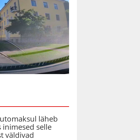
automaksul läheb
s inimesed selle
t väldivad