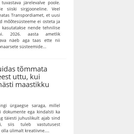
i tuvastava järelevalve poole.
e siiski sirgjooneline. Veel
teatas Transpordiamet, et uusi
id mõõtesüsteeme ei osteta ja
 kasutatakse nende tehnilise
ni. 2026. aasta ametlik
skava näeb aga taas ette nii
onaarsete süsteemide...
kuidas tõmmata
eest uttu, kui
ästi maastikku
ingi ürgaegse saraga, millel
ei dokumente ega kindalsti ka
g täiesti juhuslikult ajab sind
ei, siis tuleb vastutusest
lla ülimalt kreatiivne....