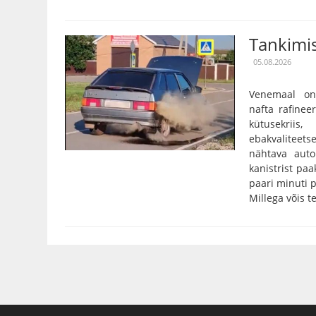
Tankimis
05.08.2026
Venemaal on
nafta rafinee
kütusekriis
ebakvalitee
nähtava auto
kanistrist paa
paari minuti p
Millega võis te