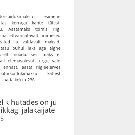
orsõidukimaksu esimene
itas korraga kahte täiesti
gu. Aastamaks toimis riigi
sna etteaimatavalt: inimesed
eated ja valdavalt maksid.
istasu puhul läks aga algne
urelt mööda, sest maks ei
alt olemasolevat turgu, vaid
 ennast. aasta riigieelarves
otorsõidukimaksu kahest
saada kokku 236...
l kihutades on ju
ikkagi jalakäijate
us