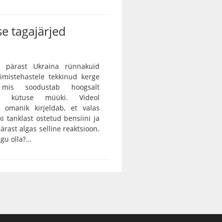
e tagajärjed
 pärast Ukraina rünnakuid
rimistehastele tekkinud kerge
, mis soodustab hoogsalt
tse kütuse müüki. Videol
 omanik kirjeldab, et valas
ki tanklast ostetud bensiini ja
ärast algas selline reaktsioon.
gu olla?...