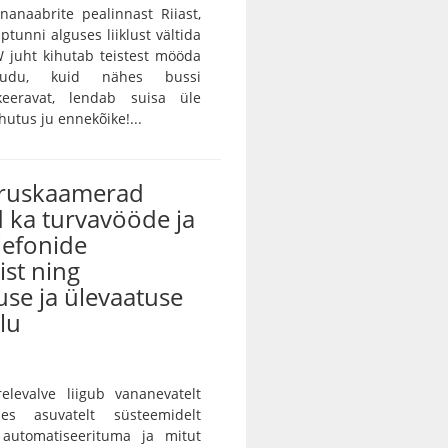
unanaabrite pealinnast Riiast,
ptunni alguses liiklust vältida
 juht kihutab teistest mööda
audu, kuid nähes bussi
keeravat, lendab suisa üle
utus ju ennekõike!...
iruskaamerad
 ka turvavööde ja
lefonide
st ning
use ja ülevaatuse
lu
ärelevalve liigub vananevatelt
des asuvatelt süsteemidelt
 automatiseerituma ja mitut