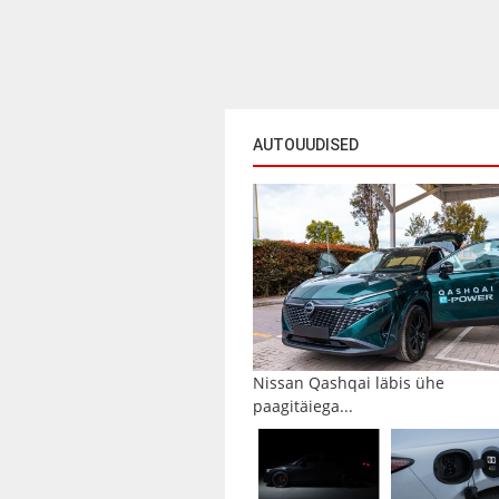
AUTOUUDISED
Nissan Qashqai läbis ühe
paagitäiega...