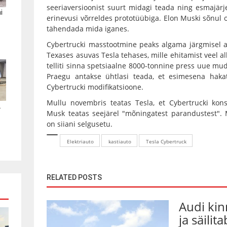
seeriaversioonist suurt midagi teada ning esmajärje
i
erinevusi võrreldes prototüübiga. Elon Muski sõnul 
tähendada mida iganes.
Cybertrucki masstootmine peaks algama järgmisel 
Texases asuvas Tesla tehases, mille ehitamist veel al
telliti sinna spetsiaalne 8000-tonnine press uue mud
Praegu antakse ühtlasi teada, et esimesena hak
Cybertrucki modifikatsioone.
Mullu novembris teatas Tesla, et Cybertrucki kons
.
Musk teatas seejärel "mõningatest parandustest". M
on siiani selgusetu.
Elektriauto
kastiauto
Tesla Cybertruck
RELATED POSTS
Audi kin
ja säilit