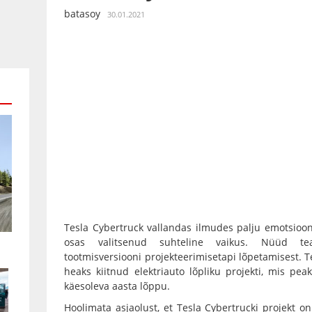
batasoy
30.01.2021
Tesla Cybertruck vallandas ilmudes palju emotsioo
osas valitsenud suhteline vaikus. Nüüd te
tootmisversiooni projekteerimisetapi lõpetamisest. 
heaks kiitnud elektriauto lõpliku projekti, mis pe
käesoleva aasta lõppu.
Hoolimata asjaolust, et Tesla Cybertrucki projekt o