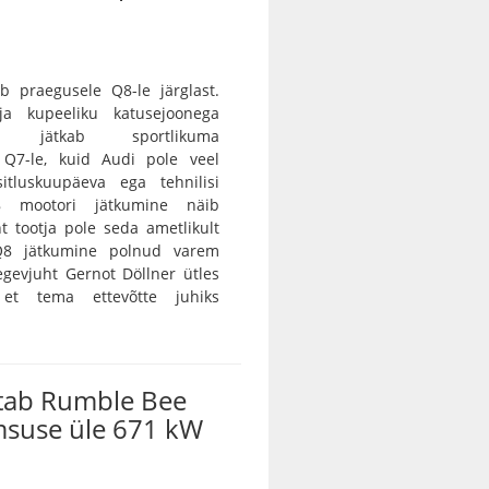
b praegusele Q8-le järglast.
 ja kupeeliku katusejoonega
tur jätkab sportlikuma
a Q7-le, kuid Audi pole veel
itluskuupäeva ega tehnilisi
8 mootori jätkumine näib
nt tootja pole seda ametlikult
 Q8 jätkumine polnud varem
egevjuht Gernot Döllner ütles
 et tema ettevõtte juhiks
tab Rumble Bee
msuse üle 671 kW