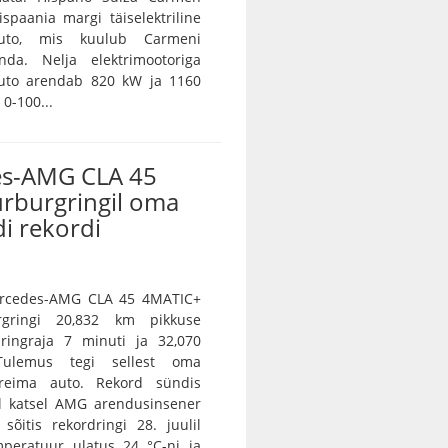
spaania margi täiselektriline
auto, mis kuulub Carmeni
nda. Nelja elektrimootoriga
auto arendab 820 kW ja 1160
0-100...
s-AMG CLA 45
ürburgringil oma
i rekordi
Mercedes-AMG CLA 45 4MATIC+
rgringi 20,832 km pikkuse
 ringraja 7 minuti ja 32,070
Tulemus tegi sellest oma
ireima auto. Rekord sündis
l katsel AMG arendusinsener
sõitis rekordringi 28. juulil
peratuur ulatus 24 °C-ni ja