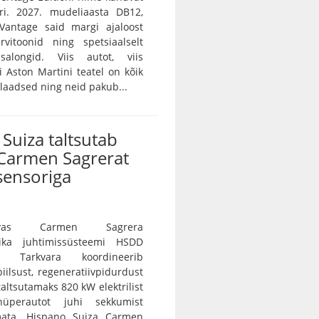
ri. 2027. mudeliaasta DB12,
Vantage said margi ajaloost
rvitoonid ning spetsiaalselt
salongid. Viis autot, viis
vi Aston Martini teatel on kõik
ulaadsed ning neid pakub...
Suiza taltsutab
Carmen Sagrerat
sensoriga
vas Carmen Sagrera
ika juhtimissüsteemi HSDD
e. Tarkvara koordineerib
iilsust, regeneratiivpidurdust
 taltsutamaks 820 kW elektrilist
 hüperautot juhi sekkumist
ramata. Hispano Suiza Carmen