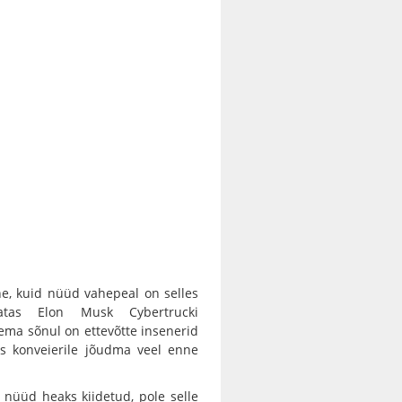
ne, kuid nüüd vahepeal on selles
atas Elon Musk Cybertrucki
Tema sõnul on ettevõtte insenerid
aks konveierile jõudma veel enne
n nüüd heaks kiidetud, pole selle