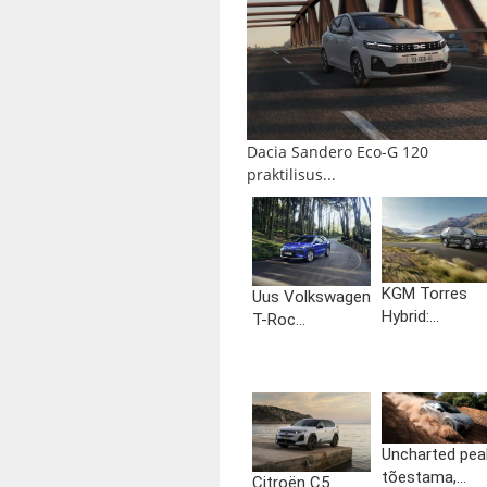
Dacia Sandero Eco-G 120
praktilisus...
KGM Torres
Uus Volkswagen
Hybrid:...
T-Roc...
Uncharted pea
tõestama,...
Citroën C5