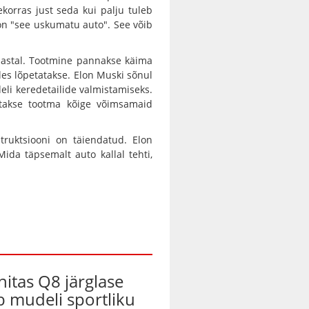
korras just seda kui palju tuleb
on "see uskumatu auto". See võib
aastal. Tootmine pannakse käima
les lõpetatakse. Elon Muski sõnul
eli keredetailide valmistamiseks.
atakse tootma kõige võimsamaid
truktsiooni on täiendatud. Elon
ida täpsemalt auto kallal tehti,
nitas Q8 järglase
ab mudeli sportliku