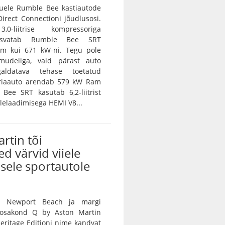
ele Rumble Bee kastiautode
irect Connectioni jõudlusosi.
0-liitrise kompressoriga
asvatab Rumble Bee SRT
m kui 671 kW-ni. Tegu pole
amudeliga, vaid pärast auto
galdatava tehase toetatud
eriaauto arendab 579 kW Ram
Bee SRT kasutab 6,2-liitrist
lelaadimisega HEMI V8...
rtin tõi
ed värvid viiele
sele sportautole
n Newport Beach ja margi
e osakond Q by Aston Martin
 Heritage Editioni nime kandvat