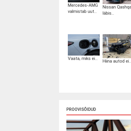
Mercedes-AMG
Nissan Qashqa
valmistab uut...
läbis...
Vaata, miks ei...
Hiina autod ei..
PROOVISÕIDUD