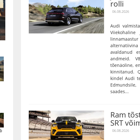
rolli
06.08.2026
Audi valmista
Viiekohaline
linnamaas
alternatiivin
avaldanud es
andmeid. V
tõenäoline, e
kinnitanud.
kindel Audi t
Edmundsile,
saades...
Ram tõs
SRT või
b
06.08.2026