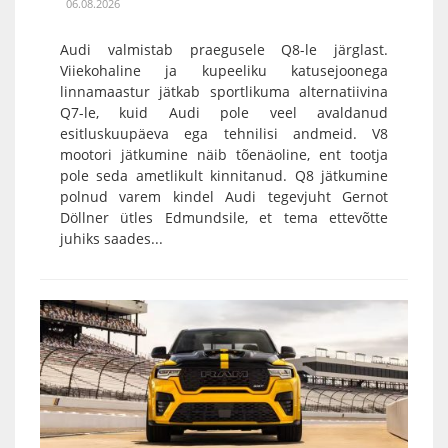
06.08.2026
Audi valmistab praegusele Q8-le järglast.
Viiekohaline ja kupeeliku katusejoonega
linnamaastur jätkab sportlikuma alternatiivina
Q7-le, kuid Audi pole veel avaldanud
esitluskuupäeva ega tehnilisi andmeid. V8
mootori jätkumine näib tõenäoline, ent tootja
pole seda ametlikult kinnitanud. Q8 jätkumine
polnud varem kindel Audi tegevjuht Gernot
Döllner ütles Edmundsile, et tema ettevõtte
juhiks saades...