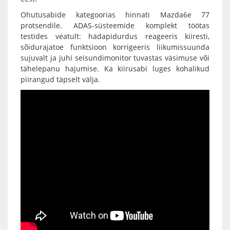
Ohutusabide kategoorias hinnati Mazda6e 77
protsendile. ADAS-süsteemide komplekt töötas
testides veatult: hädapidurdus reageeris kiiresti,
sõidurajatoe funktsioon korrigeeris liikumissuunda
sujuvalt ja juhi seisundimonitor tuvastas väsimuse või
tähelepanu hajumise. Ka kiirusabi luges kohalikud
piirangud täpselt välja.