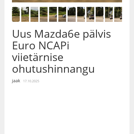
Uus Mazda6e pälvis
Euro NCAPi
viietärnise
ohutushinnangu
jaak
17.10.2025