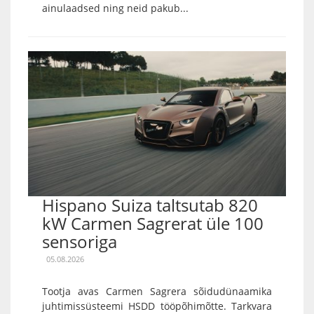
ainulaadsed ning neid pakub...
Hispano Suiza taltsutab 820
kW Carmen Sagrerat üle 100
sensoriga
05.08.2026
Tootja avas Carmen Sagrera sõidudünaamika
juhtimissüsteemi HSDD tööpõhimõtte. Tarkvara