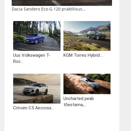
Dacia Sandero Eco-G 120 praktilisus...
Uus Volkswagen T-
KGM Torres Hybrid:...
Roc...
Uncharted peab
tõestama,...
Citroën C5 Aircross...