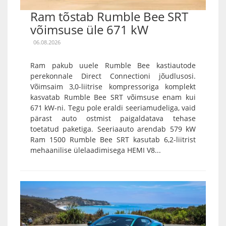
Ram tõstab Rumble Bee SRT
võimsuse üle 671 kW
06.08.2026
Ram pakub uuele Rumble Bee kastiautode
perekonnale Direct Connectioni jõudlusosi.
Võimsaim 3,0-liitrise kompressoriga komplekt
kasvatab Rumble Bee SRT võimsuse enam kui
671 kW-ni. Tegu pole eraldi seeriamudeliga, vaid
pärast auto ostmist paigaldatava tehase
toetatud paketiga. Seeriaauto arendab 579 kW
Ram 1500 Rumble Bee SRT kasutab 6,2-liitrist
mehaanilise ülelaadimisega HEMI V8...