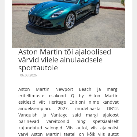
Aston Martin tõi ajaloolised
värvid viiele ainulaadsele
sportautole
06.08.2026
Aston Martin Newport Beach ja margi
eritellimuste osakond Q by Aston Martin
esitlesid viit Heritage Editioni nime kandvat
ainueksemplari. 2027. mudeliaasta DB12,
Vanquish ja Vantage said margi ajaloost
pärinevad värvitoonid ning spetsiaalselt
kujundatud salongid. Viis autot, viis ajaloolist
värvi Aston Martini teatel on kõik viis autot