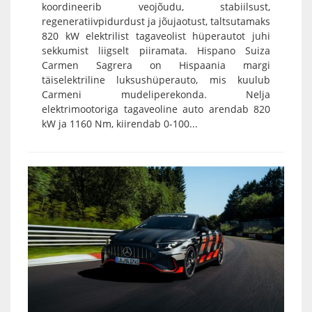
koordineerib veojõudu, stabiilsust,
regeneratiivpidurdust ja jõujaotust, taltsutamaks
820 kW elektrilist tagaveolist hüperautot juhi
sekkumist liigselt piiramata. Hispano Suiza
Carmen Sagrera on Hispaania margi
täiselektriline luksushüperauto, mis kuulub
Carmeni mudeliperekonda. Nelja
elektrimootoriga tagaveoline auto arendab 820
kW ja 1160 Nm, kiirendab 0-100...