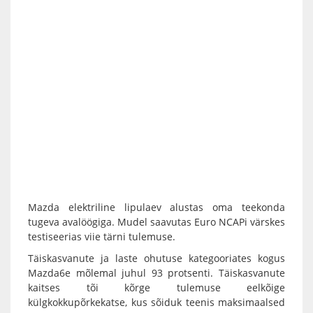
Mazda elektriline lipulaev alustas oma teekonda
tugeva avalöögiga. Mudel saavutas Euro NCAPi värskes
testiseerias viie tärni tulemuse.
Täiskasvanute ja laste ohutuse kategooriates kogus
Mazda6e mõlemal juhul 93 protsenti. Täiskasvanute
kaitses tõi kõrge tulemuse eelkõige
külgkokkupõrkekatse, kus sõiduk teenis maksimaalsed