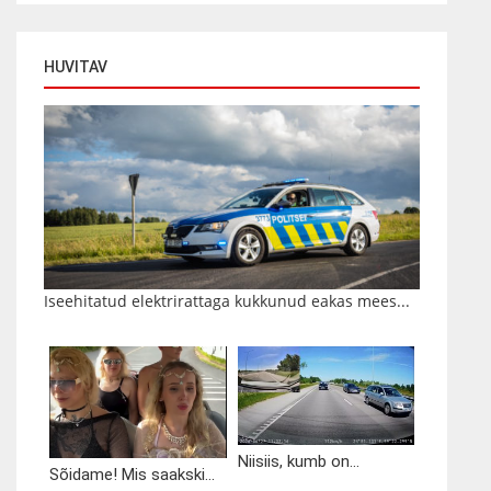
HUVITAV
Iseehitatud elektrirattaga kukkunud eakas mees...
Niisiis, kumb on...
Sõidame! Mis saakski...