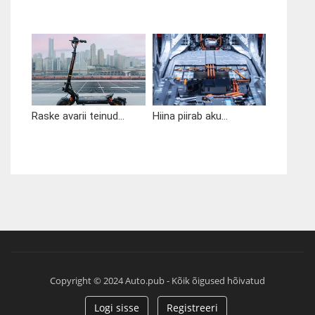
Raske avarii teinud...
Hiina piirab aku...
Copyright © 2024 Auto.pub - Kõik õigused hõivatud
Logi sisse
Registreeri