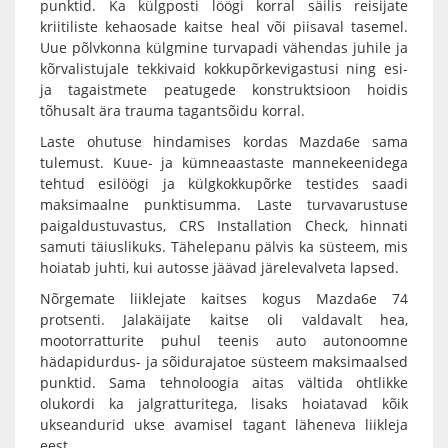
punktid. Ka külgposti löögi korral säilis reisijate
kriitiliste kehaosade kaitse heal või piisaval tasemel.
Uue põlvkonna külgmine turvapadi vähendas juhile ja
kõrvalistujale tekkivaid kokkupõrkevigastusi ning esi-
ja tagaistmete peatugede konstruktsioon hoidis
tõhusalt ära trauma tagantsõidu korral.
Laste ohutuse hindamises kordas Mazda6e sama
tulemust. Kuue- ja kümneaastaste mannekeenidega
tehtud esilöögi ja külgkokkupõrke testides saadi
maksimaalne punktisumma. Laste turvavarustuse
paigaldustuvastus, CRS Installation Check, hinnati
samuti täiuslikuks. Tähelepanu pälvis ka süsteem, mis
hoiatab juhti, kui autosse jäävad järelevalveta lapsed.
Nõrgemate liiklejate kaitses kogus Mazda6e 74
protsenti. Jalakäijate kaitse oli valdavalt hea,
mootorratturite puhul teenis auto autonoomne
hädapidurdus- ja sõidurajatoe süsteem maksimaalsed
punktid. Sama tehnoloogia aitas vältida ohtlikke
olukordi ka jalgratturitega, lisaks hoiatavad kõik
ukseandurid ukse avamisel tagant läheneva liikleja
eest.