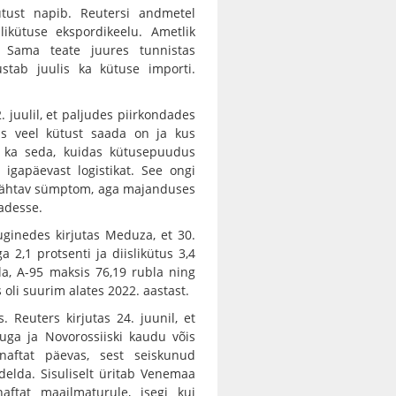
ütust napib. Reutersi andmetel
likütuse ekspordikeelu. Ametlik
 Sama teate juures tunnistas
stab juulis ka kütuse importi.
. juulil, et paljudes piirkondades
s veel kütust saada on ja kus
e ka seda, kuidas kütusepuudus
 igapäevast logistikat. See ongi
n nähtav sümptom, aga majanduses
dadesse.
uginedes kirjutas Meduza, et 30.
 2,1 protsenti ja diislikütus 3,4
bla, A-95 maksis 76,19 rubla ning
s oli suurim alates 2022. aastast.
. Reuters kirjutas 24. juunil, et
uga ja Novorossiiski kaudu võis
rnaftat päevas, sest seiskunud
elda. Sisuliselt üritab Venemaa
aftat maailmaturule, isegi kui