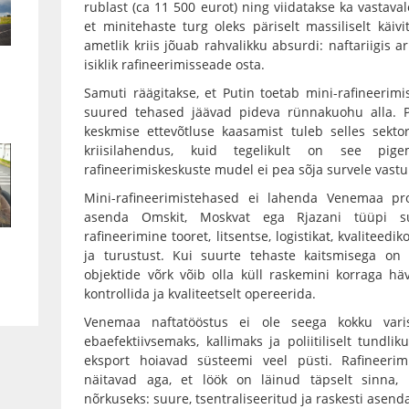
rublast (ca 11 500 eurot) ning viidatakse ka vastaval
et minitehaste turg oleks päriselt massiliselt käiv
ametlik kriis jõuab rahvalikku absurdi: naftariigis a
isiklik rafineerimisseade osta.
Samuti räägitakse, et Putin toetab mini-rafineerimi
suured tehased jäävad pideva rünnakuohu alla. Pu
keskmise ettevõtluse kaasamist tuleb selles sekt
kriisilahendus, kuid tegelikult on see pig
rafineerimiskeskuste mudel ei pea sõja survele vastu
Mini-rafineerimistehased ei lahenda Venemaa prob
asenda Omskit, Moskvat ega Rjazani tüüpi su
rafineerimine tooret, litsentse, logistikat, kvaliteediko
ja turustust. Kui suurte tehaste kaitsmisega on r
objektide võrk võib olla küll raskemini korraga h
kontrollida ja kvaliteetselt opereerida.
Venemaa naftatööstus ei ole seega kokku var
ebaefektiivsemaks, kallimaks ja poliitiliselt tund
eksport hoiavad süsteemi veel püsti. Rafineerimi
näitavad aga, et löök on läinud täpselt sinna,
nõrkuseks: suure, tsentraliseeritud ja raskesti asend