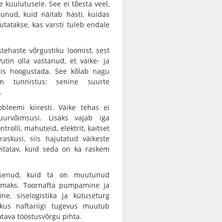
e kuulutusele. See ei tõesta veel,
itunud, kuid näitab hästi, kuidas
rutatakse, kas varsti tuleb endale
stehaste võrgustiku loomist, sest
tin olla vastanud, et väike- ja
oris hoogustada. See kõlab nagu
em tunnistus: senine suurte
.
leemi kiiresti. Väike tehas ei
urvõimsusi. Lisaks vajab iga
ntrolli, mahuteid, elektrit, kaitset
askusi, siis hajutatud väikeste
ävitatav, kuid seda on ka raskem
isenud, kuid ta on muutunud
likumaks. Toornafta pumpamine ja
ne, siselogistika ja kütuseturg
 kus naftariigi tugevus muutub
atava tööstusvõrgu pihta.