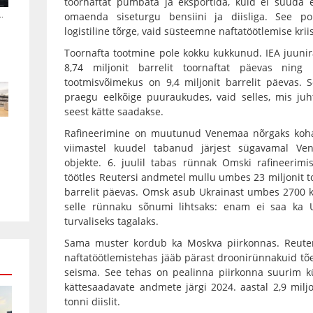
toornaftat pumbata ja eksportida, kuid ei suuda 
.
omaenda siseturgu bensiini ja diisliga. See p
logistiline tõrge, vaid süsteemne naftatöötlemise kriis
Toornafta tootmine pole kokku kukkunud. IEA juunir
8,74 miljonit barrelit toornaftat päevas ning r
tootmisvõimekus on 9,4 miljonit barrelit päevas.
praegu eelkõige puuraukudes, vaid selles, mis ju
seest kätte saadakse.
Rafineerimine on muutunud Venemaa nõrgaks koha
viimastel kuudel tabanud järjest sügavamal Ven
objekte. 6. juulil tabas rünnak Omski rafineerim
töötles Reutersi andmetel mullu umbes 23 miljonit t
barrelit päevas. Omsk asub Ukrainast umbes 2700 
selle rünnaku sõnumi lihtsaks: enam ei saa ka U
turvaliseks tagalaks.
Sama muster kordub ka Moskva piirkonnas. Reuters
naftatöötlemistehas jääb pärast droonirünnakuid tõ
seisma. See tehas on pealinna piirkonna suurim kü
kättesaadavate andmete järgi 2024. aastal 2,9 miljon
tonni diislit.