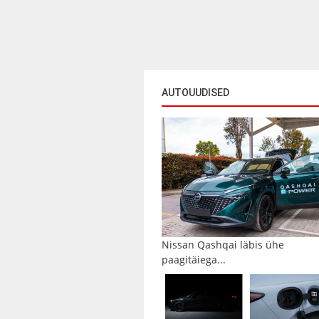
AUTOUUDISED
Nissan Qashqai läbis ühe
paagitäiega...