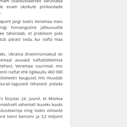
enam usaldusväärselt varustada
ole enam üksikute piirkondade
.
aporti järgi tootis Venemaa mais
iigi hinnanguline jätkusuutlik
 See tähendab, et probleem pole
htub pärast seda, kui nafta maa
ks. Ukraina droonirünnakud on
emaal asuvaid naftatöötlemise
istehast, Venemaa suurimat, mis
onni naftat ehk ligikaudu 460 000
kilomeetri kaugusel, mis muudab
urali-taguseid tehaseid pidada
 kirjutas 24. juunil, et Moskva
enäoliselt vähemalt kuueks kuuks
tusetarnija ning tootis viimaste
it tonni bensiini ja 3,2 miljonit