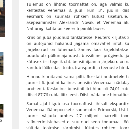
Tulemus on lihtne: toornaftat on, aga valmis k
kehtestas Venemaa 8. juulil kuni 31. juulini diis
eesmärk on suunata rohkem kütust siseturule.
asepeaminister Aleksandr Novak, et Venemaa alu
Naftariigi kohta on see eriti piinlik lause.
Kriis on juba jõudnud tanklatesse. Reuters kirjutas 2
on autojuhid hakanud jagama omavahel infot, ku
järjekorrad on lühemad. Samas loos kirjeldataks
puudutab põllumajandust, bussiliine, prügivedu ja
kütusekriisi tegelik oht: bensiinijaama järjekord o
kandub löök edasi toidu, transpordi ja teenuste hin
Hinnad kinnitavad sama pilti. Rosstati andmetele t
juunist 6. juulini kallines bensiin Venemaal nädalaga
protsenti. Keskmine bensiiniliitri hind oli 74,01 ru
diisel 87,76 rubla liitri eest. Diisli nädalane hinnatõu
Samal ajal liigub osa toornaftast lihtsalt ekspordiks
Venemaa läänepoolsete sadamate: Primorski, Ust-L
juunis väljuda umbes 2,7 miljonit barrelit too
b
rafineerimistehased ei suutnud seda kodumaal tööd
vältida tootmise kärpimist, lükates rohkem toorn