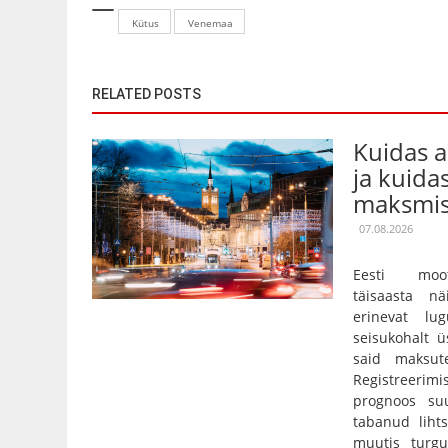
Kütus
Venemaa
RELATED POSTS
Kuidas 
ja kuida
maksmis
07.08.2026
Eesti moot
täisaasta nä
erinevat lu
seisukohalt ü
said maksut
Registreerim
prognoos su
tabanud lihts
muutis turgu