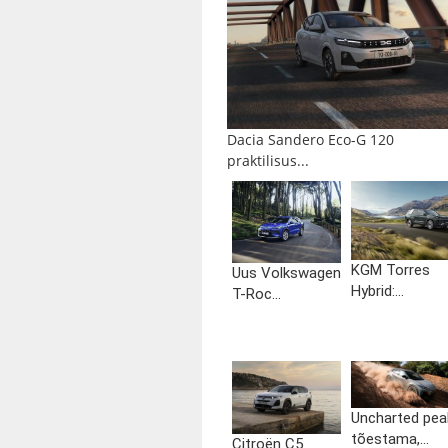
Dacia Sandero Eco-G 120
praktilisus...
KGM Torres
Uus Volkswagen
Hybrid:...
T-Roc...
Uncharted pea
tõestama,...
Citroën C5