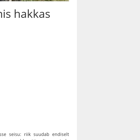
mis hakkas
se seisu: riik suudab endiselt