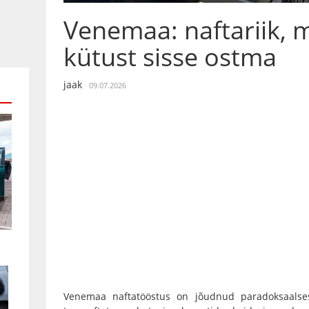
Venemaa: naftariik, 
kütust sisse ostma
jaak
09.07.2026
Venemaa naftatööstus on jõudnud paradoksaalses