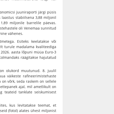
onomicsi juuniraporti järgi püsis
laastus stabiilsena 3,88 miljonil
1,89 miljonile barrelile päevas.
istehastele oli Venemaa sunnitud
emine vähenes.
etega. Esiteks keelatakse või
selt turule madalama kvaliteediga
i 2026. aasta lõpuni müüa Euro-3
. Kolmandaks räägitakse hajutatud
on olukord muutunud. 8. juulil
uua väikeste rafineerimistehaste
m on võrk, seda raskem on sellele
ttepanek ajal, mil ametlikult on
 teateid tanklate seiskumisest
s, kus levitatakse teemat, et
d (fotol) alates ühest miljonist