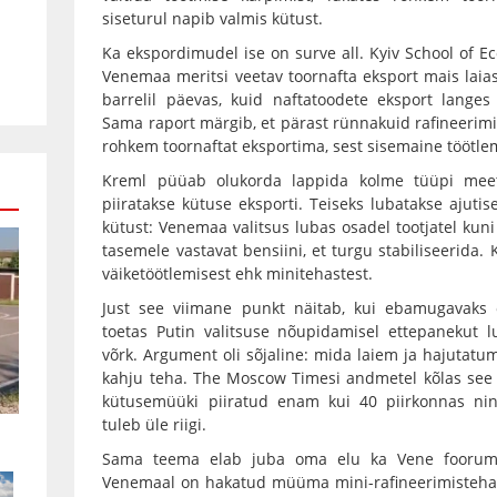
siseturul napib valmis kütust.
Ka ekspordimudel ise on surve all. Kyiv School of Ec
Venemaa meritsi veetav toornafta eksport mais laias 
barrelil päevas, kuid naftatoodete eksport langes 
Sama raport märgib, et pärast rünnakuid rafineerim
rohkem toornaftat eksportima, sest sisemaine töötl
Kreml püüab olukorda lappida kolme tüüpi meetm
piiratakse kütuse eksporti. Teiseks lubatakse ajuti
kütust: Venemaa valitsus lubas osadel tootjatel kun
tasemele vastavat bensiini, et turgu stabiliseerida
väiketöötlemisest ehk minitehastest.
Just see viimane punkt näitab, kui ebamugavaks 
toetas Putin valitsuse nõupidamisel ettepanekut l
võrk. Argument oli sõjaline: mida laiem ja hajutatu
kahju teha. The Moscow Timesi andmetel kõlas see e
kütusemüüki piiratud enam kui 40 piirkonnas ning
tuleb üle riigi.
Sama teema elab juba oma elu ka Vene foorumite
Venemaal on hakatud müüma mini-rafineerimistehasei