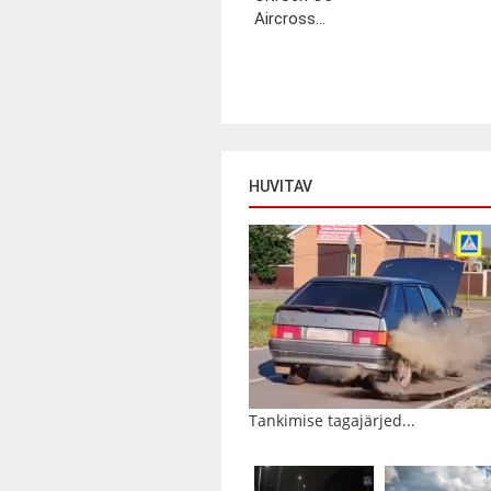
Aircross...
HUVITAV
Tankimise tagajärjed...