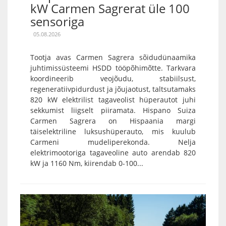
kW Carmen Sagrerat üle 100
sensoriga
05.08.2026
Tootja avas Carmen Sagrera sõidudünaamika
juhtimissüsteemi HSDD tööpõhimõtte. Tarkvara
koordineerib veojõudu, stabiilsust,
regeneratiivpidurdust ja jõujaotust, taltsutamaks
820 kW elektrilist tagaveolist hüperautot juhi
sekkumist liigselt piiramata. Hispano Suiza
Carmen Sagrera on Hispaania margi
täiselektriline luksushüperauto, mis kuulub
Carmeni mudeliperekonda. Nelja
elektrimootoriga tagaveoline auto arendab 820
kW ja 1160 Nm, kiirendab 0-100...