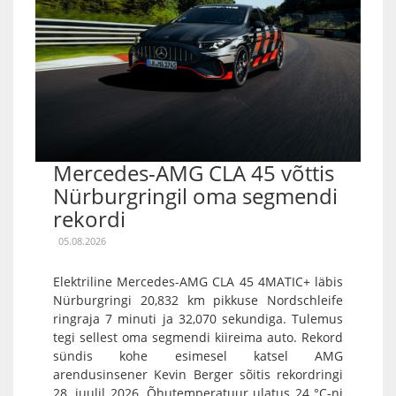
Mercedes-AMG CLA 45 võttis
Nürburgringil oma segmendi
rekordi
05.08.2026
Elektriline Mercedes-AMG CLA 45 4MATIC+ läbis
Nürburgringi 20,832 km pikkuse Nordschleife
ringraja 7 minuti ja 32,070 sekundiga. Tulemus
tegi sellest oma segmendi kiireima auto. Rekord
sündis kohe esimesel katsel AMG
arendusinsener Kevin Berger sõitis rekordringi
28. juulil 2026. Õhutemperatuur ulatus 24 °C-ni