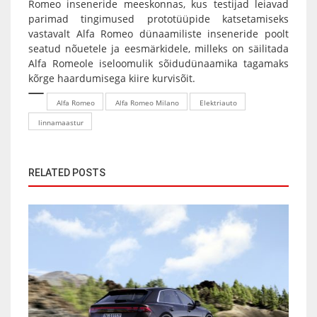
Romeo inseneride meeskonnas, kus testijad leiavad
parimad tingimused prototüüpide katsetamiseks
vastavalt Alfa Romeo dünaamiliste inseneride poolt
seatud nõuetele ja eesmärkidele, milleks on säilitada
Alfa Romeole iseloomulik sõidudünaamika tagamaks
kõrge haardumisega kiire kurvisõit.
Alfa Romeo
Alfa Romeo Milano
Elektriauto
linnamaastur
RELATED POSTS