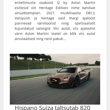
eritellimuste osakond Q by Aston Martin
esitlesid viit Heritage Editioni nime kandvat
ainueksemplari. 2027. mudeliaasta DB12,
Vanquish ja Vantage said margi ajaloost
pärinevad värvitoonid ning spetsiaalselt
kujundatud salongid. Viis autot, viis ajaloolist
värvi Aston Martini teatel on kõik viis autot
ainulaadsed ning neid pakub...
Hispano Suiza taltsutab 820