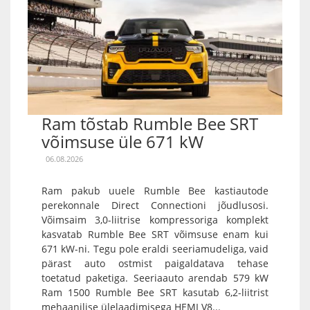
Ram tõstab Rumble Bee SRT
võimsuse üle 671 kW
06.08.2026
Ram pakub uuele Rumble Bee kastiautode
perekonnale Direct Connectioni jõudlusosi.
Võimsaim 3,0-liitrise kompressoriga komplekt
kasvatab Rumble Bee SRT võimsuse enam kui
671 kW-ni. Tegu pole eraldi seeriamudeliga, vaid
pärast auto ostmist paigaldatava tehase
toetatud paketiga. Seeriaauto arendab 579 kW
Ram 1500 Rumble Bee SRT kasutab 6,2-liitrist
mehaanilise ülelaadimisega HEMI V8...