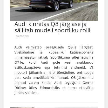
Audi kinnitas Q8 järglase ja
säilitab mudeli sportliku rolli
06.08.2026
Audi valmistab praegusele Q8-le järglast.
Viiekohaline ja kupeeliku katusejoonega
linnamaastur jätkab sportlikuma alternatiivina
Q7-le, kuid Audi pole veel avaldanud
esitluskuupäeva ega tehnilisi andmeid. V8
mootori jätkumine näib tõenäoline, ent tootja
pole seda ametlikult kinnitanud. Q8 jätkumine
polnud varem kindel Audi tegevjuht Gernot
Döllner ütles Edmundsile, et tema ettevõtte
juhiks saades...