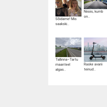
Niisiis, kumb
on...
Sõidame! Mis
saakski...
Tallinna–Tartu
Raske avarii
maanteel
teinud...
algas...