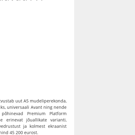
utvustab uut A5 mudeliperekonda,
iks, universaali Avant ning nende
 põhinevad Premium Platform
erinevat jõuallikate varianti,
 vedrustust ja kolmest ekraanist
ind 45 200 eurost.