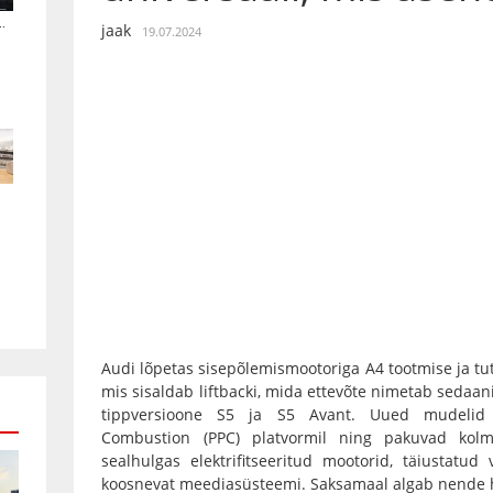
.
jaak
19.07.2024
Audi lõpetas sisepõlemismootoriga A4 tootmise ja t
mis sisaldab liftbacki, mida ettevõte nimetab sedaan
tippversioone S5 ja S5 Avant. Uued mudelid
Combustion (PPC) platvormil ning pakuvad kolme 
sealhulgas elektrifitseeritud mootorid, täiustatud
koosnevat meediasüsteemi. Saksamaal algab nende h