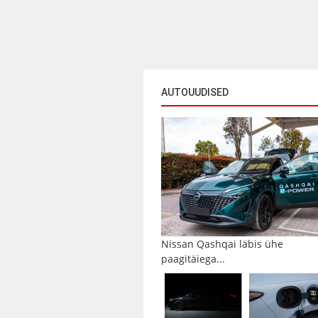
AUTOUUDISED
Nissan Qashqai läbis ühe
paagitäiega...