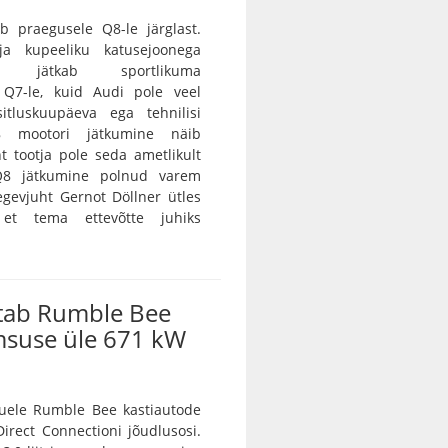
b praegusele Q8-le järglast.
 ja kupeeliku katusejoonega
tur jätkab sportlikuma
a Q7-le, kuid Audi pole veel
itluskuupäeva ega tehnilisi
8 mootori jätkumine näib
nt tootja pole seda ametlikult
 Q8 jätkumine polnud varem
egevjuht Gernot Döllner ütles
 et tema ettevõtte juhiks
tab Rumble Bee
msuse üle 671 kW
ele Rumble Bee kastiautode
irect Connectioni jõudlusosi.