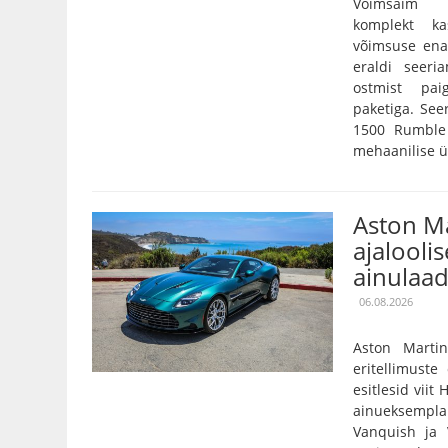
Võimsaim 3,
komplekt k
võimsuse ena
eraldi seeri
ostmist pai
paketiga. Se
1500 Rumble 
mehaanilise ü
Aston Ma
ajaloolis
ainulaad
06.08.2026
Aston Marti
eritellimust
esitlesid viit
ainueksempla
Vanquish ja 