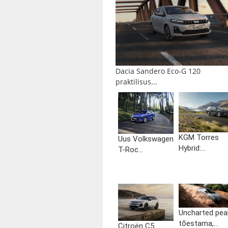
Dacia Sandero Eco-G 120
praktilisus...
KGM Torres
Uus Volkswagen
Hybrid:...
T-Roc...
Uncharted pea
tõestama,...
Citroën C5