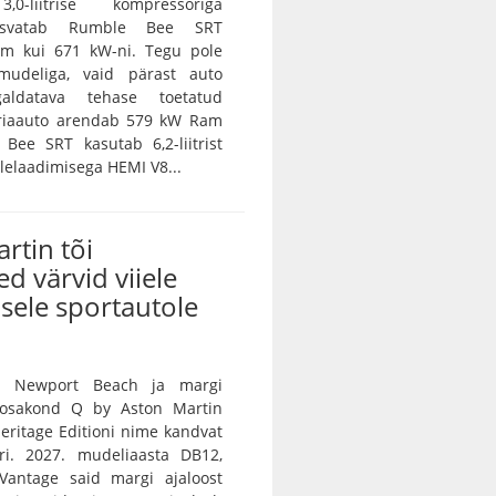
0-liitrise kompressoriga
asvatab Rumble Bee SRT
m kui 671 kW-ni. Tegu pole
amudeliga, vaid pärast auto
galdatava tehase toetatud
eriaauto arendab 579 kW Ram
Bee SRT kasutab 6,2-liitrist
lelaadimisega HEMI V8...
rtin tõi
ed värvid viiele
sele sportautole
n Newport Beach ja margi
e osakond Q by Aston Martin
 Heritage Editioni nime kandvat
ri. 2027. mudeliaasta DB12,
Vantage said margi ajaloost