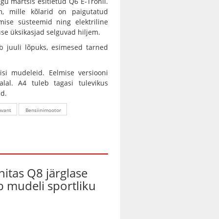
gu märtsis esitletud Q6 E-Tronil.
m, mille kõlarid on paigutatud
ise süsteemid ning elektriline
se üksikasjad selguvad hiljem.
b juuli lõpuks, esimesed tarned
isi mudeleid. Eelmise versiooni
alal. A4 tuleb tagasi tulevikus
id.
Avant
Bensiinimootor
nitas Q8 järglase
ab mudeli sportliku