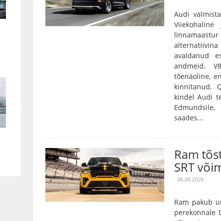
Audi valmista
Viiekohaline
linnamaas
alternatiivin
avaldanud es
andmeid. V
tõenäoline, e
kinnitanud.
kindel Audi t
Edmundsile,
saades...
Ram tõs
SRT või
06.08.2026
Ram pakub uu
perekonnale D