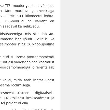
se TFSI mootoriga, mille võimsus
or tänu muutuva geomeetriaga
 liitrit 100 kilomeetri kohta.
a. 150-hobujõuline variant on
on saadaval ka nelikvedu.
idsüsteemiga, mis sisaldab 48-
arkümmend hobujõudu. Selle hulka
iselmootor ning 367-hobujõuline
 mõeldud suurema pöördemomendi
ng ühtlasi vähendab see koormust
 pöördemomendiga diferentsiaal;
 kallal, mida saab lisatasu eest
äpsema roolimisega.
osnevat süsteemi “digitaalseks
t, 14,5-tollisest keskseadmest ja
usel peidetud olla.