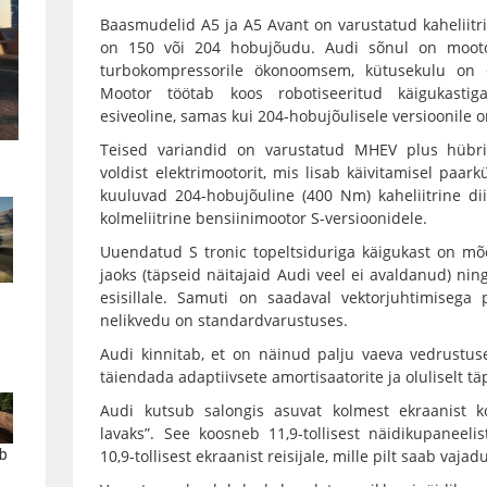
Baasmudelid A5 ja A5 Avant on varustatud kaheliitri
on 150 või 204 hobujõudu. Audi sõnul on moot
turbokompressorile ökonoomsem, kütusekulu on 6,6
Mootor töötab koos robotiseeritud käigukastig
esiveoline, samas kui 204-hobujõulisele versioonile 
Teised variandid on varustatud MHEV plus hübri
voldist elektrimootorit, mis lisab käivitamisel pa
kuuluvad 204-hobujõuline (400 Nm) kaheliitrine di
kolmeliitrine bensiinimootor S-versioonidele.
Uuendatud S tronic topeltsiduriga käigukast on
jaoks (täpseid näitajaid Audi veel ei avaldanud) ni
esisillale. Samuti on saadaval vektorjuhtimisega
nelikvedu on standardvarustuses.
Audi kinnitab, et on näinud palju vaeva vedrustuse
täiendada adaptiivsete amortisaatorite ja oluliselt t
Audi kutsub salongis asuvat kolmest ekraanist ko
lavaks”. See koosneb 11,9-tollisest näidikupaneelis
b
10,9-tollisest ekraanist reisijale, mille pilt saab vajad