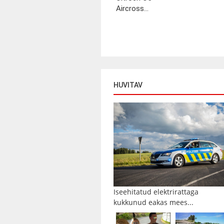
Aircross...
HUVITAV
Iseehitatud elektrirattaga
kukkunud eakas mees...