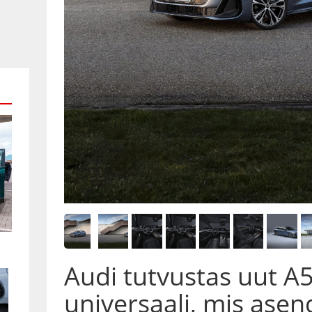
Audi tutvustas uut A5 
universaali, mis ase