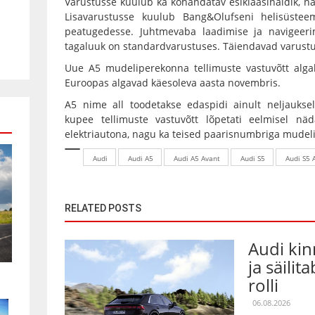
Varustusse kuulub ka kohandatav esiklaasinäidik, na
Lisavarustusse kuulub Bang&Olufseni helisüstee
peatugedesse. Juhtmevaba laadimise ja navigeerim
tagaluuk on standardvarustuses. Täiendavad varustu
Uue A5 mudeliperekonna tellimuste vastuvõtt alga
Euroopas algavad käesoleva aasta novembris.
A5 nime all toodetakse edaspidi ainult neljauksel
kupee tellimuste vastuvõtt lõpetati eelmisel näd
elektriautona, nagu ka teised paarisnumbriga mudel
Audi
Audi A5
Audi A5 Avant
Audi S5
Audi S5 
RELATED POSTS
Audi kin
ja säilit
rolli
06.08.2026