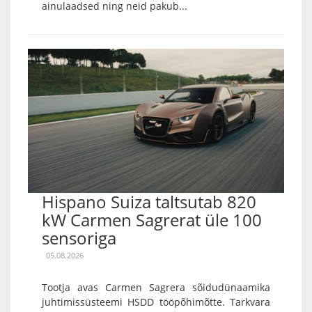
ainulaadsed ning neid pakub...
Hispano Suiza taltsutab 820
kW Carmen Sagrerat üle 100
sensoriga
05.08.2026
Tootja avas Carmen Sagrera sõidudünaamika
juhtimissüsteemi HSDD tööpõhimõtte. Tarkvara