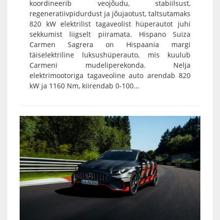
koordineerib veojõudu, stabiilsust,
regeneratiivpidurdust ja jõujaotust, taltsutamaks
820 kW elektrilist tagaveolist hüperautot juhi
sekkumist liigselt piiramata. Hispano Suiza
Carmen Sagrera on Hispaania margi
täiselektriline luksushüperauto, mis kuulub
Carmeni mudeliperekonda. Nelja
elektrimootoriga tagaveoline auto arendab 820
kW ja 1160 Nm, kiirendab 0-100...