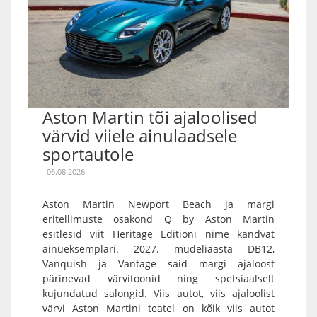
Aston Martin tõi ajaloolised
värvid viiele ainulaadsele
sportautole
06.08.2026
Aston Martin Newport Beach ja margi
eritellimuste osakond Q by Aston Martin
esitlesid viit Heritage Editioni nime kandvat
ainueksemplari. 2027. mudeliaasta DB12,
Vanquish ja Vantage said margi ajaloost
pärinevad värvitoonid ning spetsiaalselt
kujundatud salongid. Viis autot, viis ajaloolist
värvi Aston Martini teatel on kõik viis autot