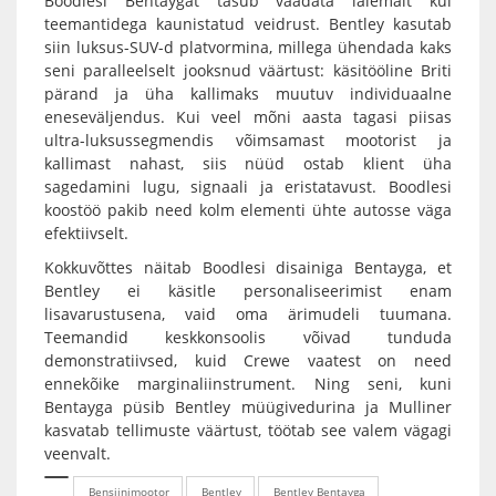
Boodlesi Bentaygat tasub vaadata laiemalt kui
teemantidega kaunistatud veidrust. Bentley kasutab
siin luksus-SUV-d platvormina, millega ühendada kaks
seni paralleelselt jooksnud väärtust: käsitööline Briti
pärand ja üha kallimaks muutuv individuaalne
eneseväljendus. Kui veel mõni aasta tagasi piisas
ultra-luksussegmendis võimsamast mootorist ja
kallimast nahast, siis nüüd ostab klient üha
sagedamini lugu, signaali ja eristatavust. Boodlesi
koostöö pakib need kolm elementi ühte autosse väga
efektiivselt.
Kokkuvõttes näitab Boodlesi disainiga Bentayga, et
Bentley ei käsitle personaliseerimist enam
lisavarustusena, vaid oma ärimudeli tuumana.
Teemandid keskkonsoolis võivad tunduda
demonstratiivsed, kuid Crewe vaatest on need
ennekõike marginaliinstrument. Ning seni, kuni
Bentayga püsib Bentley müügivedurina ja Mulliner
kasvatab tellimuste väärtust, töötab see valem vägagi
veenvalt.
Bensiinimootor
Bentley
Bentley Bentayga