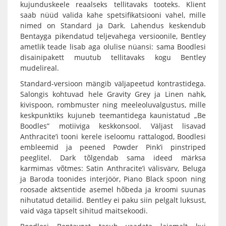
kujunduskeele reaalseks tellitavaks tooteks. Klient
saab nüüd valida kahe spetsifikatsiooni vahel, mille
nimed on Standard ja Dark. Lahendus keskendub
Bentayga pikendatud teljevahega versioonile, Bentley
ametlik teade lisab aga olulise nüansi: sama Boodlesi
disainipakett muutub tellitavaks kogu Bentley
mudelireal.
Standard-versioon mängib väljapeetud kontrastidega.
Salongis kohtuvad hele Gravity Grey ja Linen nahk,
kivispoon, rombmuster ning meeleoluvalgustus, mille
keskpunktiks kujuneb teemantidega kaunistatud „Be
Boodles” motiiviga keskkonsool. Väljast lisavad
Anthracite’i tooni kerele iseloomu rattalogod, Boodlesi
embleemid ja peened Powder Pink’i pinstriped
peeglitel. Dark tõlgendab sama ideed märksa
karmimas võtmes: Satin Anthracite’i välisvärv, Beluga
ja Baroda toonides interjöör, Piano Black spoon ning
roosade aktsentide asemel hõbeda ja kroomi suunas
nihutatud detailid. Bentley ei paku siin pelgalt luksust,
vaid väga täpselt sihitud maitsekoodi.