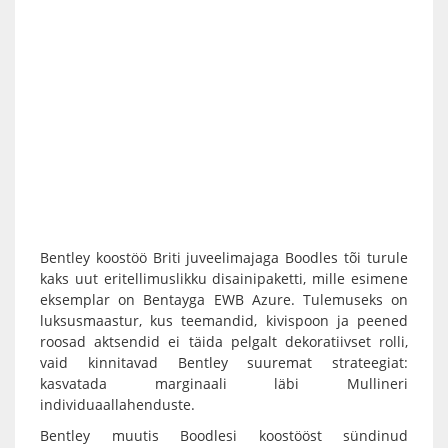
Bentley koostöö Briti juveelimajaga Boodles tõi turule
kaks uut eritellimuslikku disainipaketti, mille esimene
eksemplar on Bentayga EWB Azure. Tulemuseks on
luksusmaastur, kus teemandid, kivispoon ja peened
roosad aktsendid ei täida pelgalt dekoratiivset rolli,
vaid kinnitavad Bentley suuremat strateegiat:
kasvatada marginaali läbi Mullineri
individuaallahenduste.
Bentley muutis Boodlesi koostööst sündinud