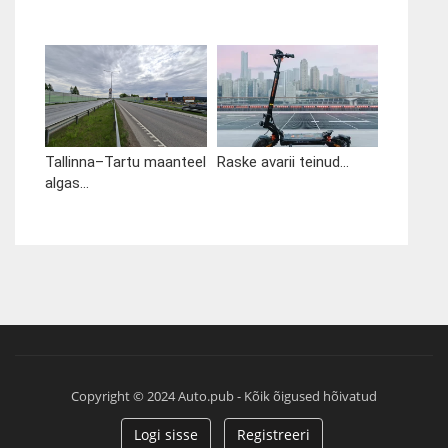
Tallinna–Tartu maanteel
Raske avarii teinud...
algas...
Copyright © 2024 Auto.pub - Kõik õigused hõivatud
Logi sisse
Registreeri