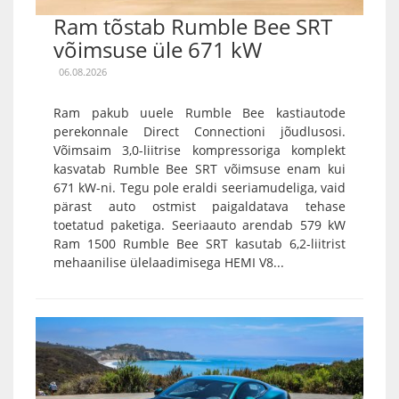
Ram tõstab Rumble Bee SRT
võimsuse üle 671 kW
06.08.2026
Ram pakub uuele Rumble Bee kastiautode
perekonnale Direct Connectioni jõudlusosi.
Võimsaim 3,0-liitrise kompressoriga komplekt
kasvatab Rumble Bee SRT võimsuse enam kui
671 kW-ni. Tegu pole eraldi seeriamudeliga, vaid
pärast auto ostmist paigaldatava tehase
toetatud paketiga. Seeriaauto arendab 579 kW
Ram 1500 Rumble Bee SRT kasutab 6,2-liitrist
mehaanilise ülelaadimisega HEMI V8...