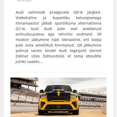
06.08.2026
Audi valmistab praegusele Q8-le järglast.
Viiekohaline ja kupeeliku katusejoonega
linnamaastur jätkab sportlikuma alternatiivina
Q7-le, kuid Audi pole veel avaldanud
esitluskuupäeva ega tehnilisi andmeid. V8
mootori jätkumine näib tõenäoline, ent tootja
pole seda ametlikult kinnitanud. Q8 jätkumine
polnud varem kindel Audi tegevjuht Gernot
Döllner ütles Edmundsile, et tema ettevõtte
juhiks saades...