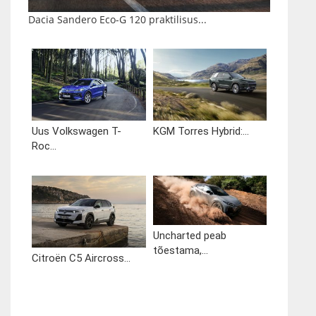
Dacia Sandero Eco-G 120 praktilisus...
Uus Volkswagen T-
KGM Torres Hybrid:...
Roc...
Uncharted peab
tõestama,...
Citroën C5 Aircross...