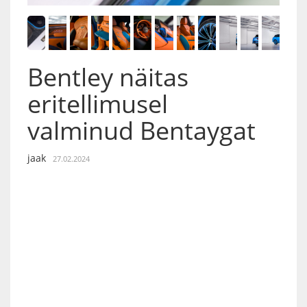
Bentley näitas
eritellimusel
valminud Bentaygat
jaak
27.02.2024