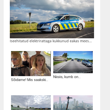
Iseehitatud elektrirattaga kukkunud eakas mees...
Niisiis, kumb on...
Sõidame! Mis saakski...