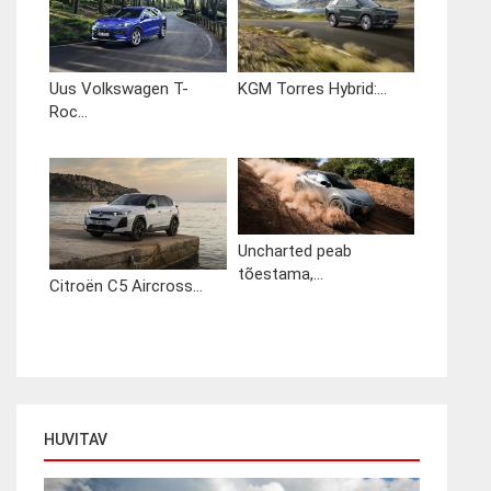
Uus Volkswagen T-
KGM Torres Hybrid:...
Roc...
Uncharted peab
tõestama,...
Citroën C5 Aircross...
HUVITAV