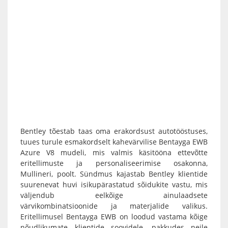
Bentley tõestab taas oma erakordsust autotööstuses,
tuues turule esmakordselt kahevärvilise Bentayga EWB
Azure V8 mudeli, mis valmis käsitööna ettevõtte
eritellimuste ja personaliseerimise osakonna,
Mullineri, poolt. Sündmus kajastab Bentley klientide
suurenevat huvi isikupärastatud sõidukite vastu, mis
väljendub eelkõige ainulaadsete
värvikombinatsioonide ja materjalide valikus.
Eritellimusel Bentayga EWB on loodud vastama kõige
nõudlikumate klientide soovidele, pakkudes neile