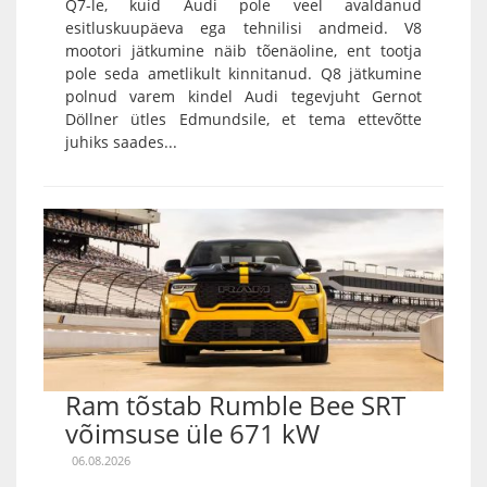
Q7-le, kuid Audi pole veel avaldanud
esitluskuupäeva ega tehnilisi andmeid. V8
mootori jätkumine näib tõenäoline, ent tootja
pole seda ametlikult kinnitanud. Q8 jätkumine
polnud varem kindel Audi tegevjuht Gernot
Döllner ütles Edmundsile, et tema ettevõtte
juhiks saades...
Ram tõstab Rumble Bee SRT
võimsuse üle 671 kW
06.08.2026