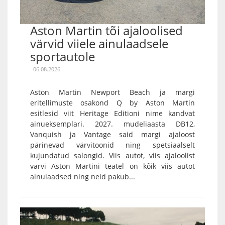
Aston Martin tõi ajaloolised
värvid viiele ainulaadsele
sportautole
06.08.2026
Aston Martin Newport Beach ja margi
eritellimuste osakond Q by Aston Martin
esitlesid viit Heritage Editioni nime kandvat
ainueksemplari. 2027. mudeliaasta DB12,
Vanquish ja Vantage said margi ajaloost
pärinevad värvitoonid ning spetsiaalselt
kujundatud salongid. Viis autot, viis ajaloolist
värvi Aston Martini teatel on kõik viis autot
ainulaadsed ning neid pakub...