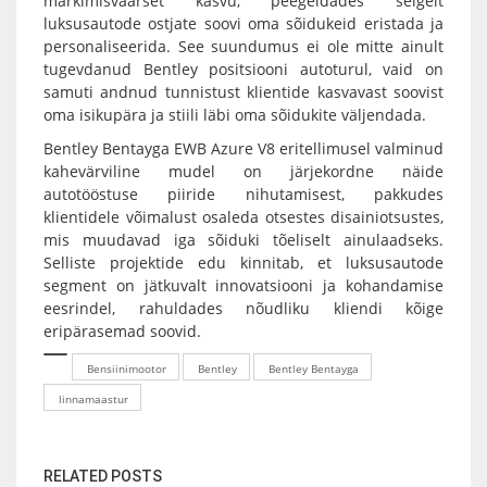
märkimisväärset kasvu, peegeldades selgelt
luksusautode ostjate soovi oma sõidukeid eristada ja
personaliseerida. See suundumus ei ole mitte ainult
tugevdanud Bentley positsiooni autoturul, vaid on
samuti andnud tunnistust klientide kasvavast soovist
oma isikupära ja stiili läbi oma sõidukite väljendada.
Bentley Bentayga EWB Azure V8 eritellimusel valminud
kahevärviline mudel on järjekordne näide
autotööstuse piiride nihutamisest, pakkudes
klientidele võimalust osaleda otsestes disainiotsustes,
mis muudavad iga sõiduki tõeliselt ainulaadseks.
Selliste projektide edu kinnitab, et luksusautode
segment on jätkuvalt innovatsiooni ja kohandamise
eesrindel, rahuldades nõudliku kliendi kõige
eripärasemad soovid.
Bensiinimootor
Bentley
Bentley Bentayga
linnamaastur
RELATED POSTS