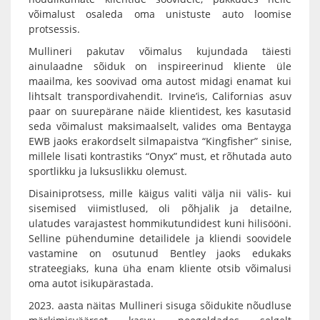
võimalust osaleda oma unistuste auto loomise
protsessis.
Mullineri pakutav võimalus kujundada täiesti
ainulaadne sõiduk on inspireerinud kliente üle
maailma, kes soovivad oma autost midagi enamat kui
lihtsalt transpordivahendit. Irvine’is, Californias asuv
paar on suurepärane näide klientidest, kes kasutasid
seda võimalust maksimaalselt, valides oma Bentayga
EWB jaoks erakordselt silmapaistva “Kingfisher” sinise,
millele lisati kontrastiks “Onyx” must, et rõhutada auto
sportlikku ja luksuslikku olemust.
Disainiprotsess, mille käigus valiti välja nii välis- kui
sisemised viimistlused, oli põhjalik ja detailne,
ulatudes varajastest hommikutundidest kuni hilisööni.
Selline pühendumine detailidele ja kliendi soovidele
vastamine on osutunud Bentley jaoks edukaks
strateegiaks, kuna üha enam kliente otsib võimalusi
oma autot isikupärastada.
2023. aasta näitas Mullineri sisuga sõidukite nõudluse