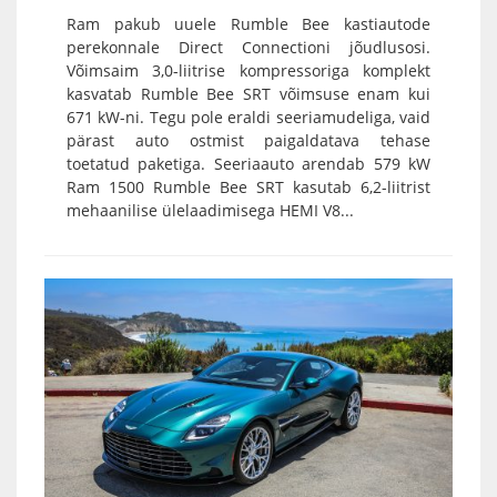
Ram pakub uuele Rumble Bee kastiautode
perekonnale Direct Connectioni jõudlusosi.
Võimsaim 3,0-liitrise kompressoriga komplekt
kasvatab Rumble Bee SRT võimsuse enam kui
671 kW-ni. Tegu pole eraldi seeriamudeliga, vaid
pärast auto ostmist paigaldatava tehase
toetatud paketiga. Seeriaauto arendab 579 kW
Ram 1500 Rumble Bee SRT kasutab 6,2-liitrist
mehaanilise ülelaadimisega HEMI V8...