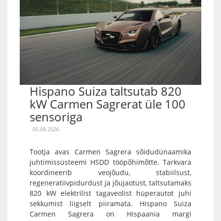
Hispano Suiza taltsutab 820
kW Carmen Sagrerat üle 100
sensoriga
05.08.2026
Tootja avas Carmen Sagrera sõidudünaamika
juhtimissüsteemi HSDD tööpõhimõtte. Tarkvara
koordineerib veojõudu, stabiilsust,
regeneratiivpidurdust ja jõujaotust, taltsutamaks
820 kW elektrilist tagaveolist hüperautot juhi
sekkumist liigselt piiramata. Hispano Suiza
Carmen Sagrera on Hispaania margi