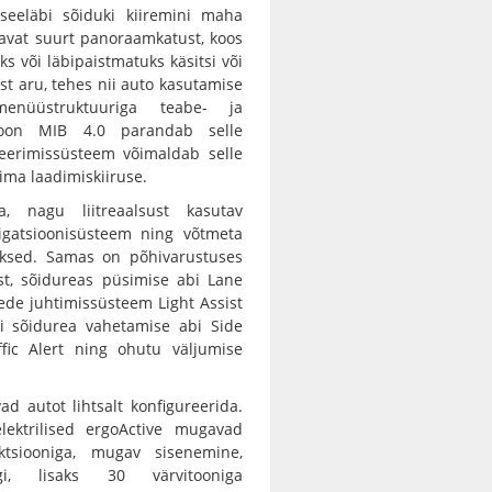
seeläbi sõiduki kiiremini maha
tavat suurt panoraamkatust, koos
s või läbipaistmatuks käsitsi või
st aru, tehes nii auto kasutamise
enüüstruktuuriga teabe- ja
sioon MIB 4.0 parandab selle
eerimissüsteem võimaldab selle
rima laadimiskiiruse.
, nagu liitreaalsust kasutav
vigatsioonisüsteem ning võtmeta
uksed. Samas on põhivarustuses
ist, sõidureas püsimise abi Lane
lede juhtimissüsteem Light Assist
i sõidurea vahetamise abi Side
ffic Alert ning ohutu väljumise
d autot lihtsalt konfigureerida.
lektrilised ergoActive mugavad
ktsiooniga, mugav sisenemine,
ugi, lisaks 30 värvitooniga