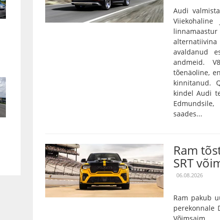
Audi valmista
Viiekohaline
linnamaas
alternatiivin
avaldanud es
andmeid. V
tõenäoline, e
kinnitanud.
kindel Audi t
Edmundsile,
saades...
Ram tõs
SRT või
06.08.2026
Ram pakub uu
perekonnale D
Võimsaim 3,