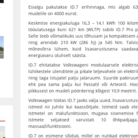
.
Esialgu pakutakse ID.7 erihinnaga, mis algab 63 
mudelile on 4000 eurot.
Keskmise energiakuluga 16,3 – 14,1 kWh 100 kilome
tööulatusega kuni 621 km (WLTP) sobib ID.7 Pro 
Selle teeb võimalikuks uus tõhusam ja kompaktsem a
ning arendab 210 kW (286 hj) ja 545 Nm. Talvis
mõnevõrra lühem, kuid lisavarustusena saadav
energiavaru oluliselt säästa.
ID.7 ehitatakse Volkswageni modulaarsele elektri
lühikestele ülenditele ja pikale teljevahele on elektr
ning taga istujatel palju jalaruumi. Suurde pakiruum
ehk pea sama palju kui Passatil või Arteonil. Ho
pikkusest on mudeli pöördering kõigest 10,9 meetrit.
Volkswagen töötas ID.7 jaoks välja uued, lisavarust
istmed nii juhile kui kaassõitjale. Istmeid saab ele
Istmetel on mälufunktsioon, mugava sisenemise fu
Istmete seljatoed varustati 10 õhkpadjag
massaažifunktsiooni.
ID.7 on esimene sõiduk, millel on nutikad elektro