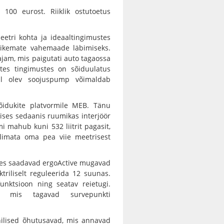
100 eurost. Riiklik ostutoetus
etri kohta ja ideaaltingimustes
pikemate vahemaade läbimiseks.
jam, mis paigutati auto tagaossa
tes tingimustes on sõiduulatus
al olev soojuspump võimaldab
sõidukite platvormile MEB. Tänu
ilises sedaanis ruumikas interjöör
i mahub kuni 532 liitrit pagasit,
olimata oma pea viie meetrisest
uses saadavad ergoActive mugavad
ktriliselt reguleerida 12 suunas.
nktsioon ning seatav reietugi.
a, mis tagavad survepunkti
onilised õhutusavad, mis annavad