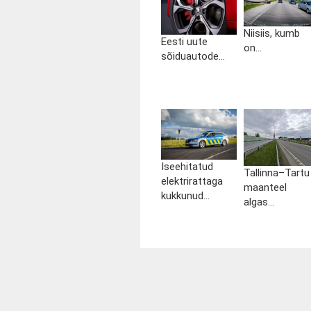
Niisiis, kumb
Eesti uute
on...
sõiduautode...
Iseehitatud
Tallinna–Tartu
elektrirattaga
maanteel
kukkunud...
algas...