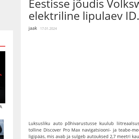
Eestisse jõudis Volk
elektriline lipulaev ID
jaak
17.01.2024
A
Luksusliku auto põhivarustusse kuulub liitreaalsus
tolline Discover Pro Max navigatsiooni- ja teabe-
ligipääs, mis avab ja sulgeb autouksed 2,7 meetri kau