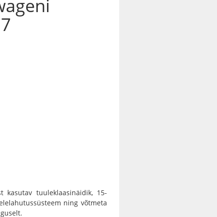
swageni
.7
t kasutav tuuleklaasinäidik, 15-
meelelahutussüsteem ning võtmeta
guselt.