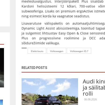
meeleoluvalgustus. Interjööripakett Plus sisalda
Kardoni helisüsteemi 12 kõlari, 700-vatise või
subwooferiga. Lisaks on premium ergoActive istmet
ning esimest korda ka vaagnatoe seadistus.
Lisavarutuse välispaketis on automaatjuhtimise
Dynamic Light Assist abisüsteemiga, toonitud taga
ja sulgemist lihtsustav Easy Open & Close sensoreid
Plus on progressiivne roolimine ja DCC adap
sõidurežiimide valikuga.
Elektriauto
Volkswagen
Volkswagen ID.7
RELATED POSTS
Audi kin
ja säilit
rolli
06.08.2026