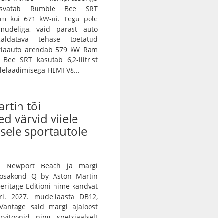
asvatab Rumble Bee SRT
m kui 671 kW-ni. Tegu pole
amudeliga, vaid pärast auto
galdatava tehase toetatud
eriaauto arendab 579 kW Ram
Bee SRT kasutab 6,2-liitrist
lelaadimisega HEMI V8...
rtin tõi
ed värvid viiele
sele sportautole
n Newport Beach ja margi
e osakond Q by Aston Martin
 Heritage Editioni nime kandvat
ri. 2027. mudeliaasta DB12,
Vantage said margi ajaloost
rvitoonid ning spetsiaalselt