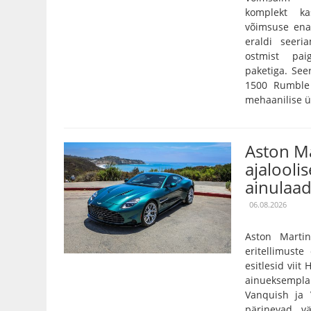
komplekt k
võimsuse ena
eraldi seeri
ostmist pai
paketiga. Se
1500 Rumble 
mehaanilise ü
Aston Ma
ajaloolis
ainulaad
06.08.2026
Aston Marti
eritellimust
esitlesid viit
ainueksempla
Vanquish ja 
pärinevad vä