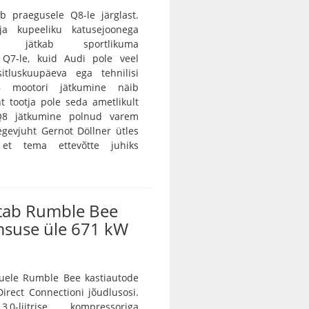
b praegusele Q8-le järglast.
 ja kupeeliku katusejoonega
tur jätkab sportlikuma
a Q7-le, kuid Audi pole veel
itluskuupäeva ega tehnilisi
8 mootori jätkumine näib
nt tootja pole seda ametlikult
 Q8 jätkumine polnud varem
egevjuht Gernot Döllner ütles
 et tema ettevõtte juhiks
tab Rumble Bee
msuse üle 671 kW
ele Rumble Bee kastiautode
irect Connectioni jõudlusosi.
0-liitrise kompressoriga