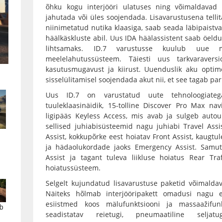
õhku kogu interjööri ulatuses ning võimaldavad 
jahutada või üles soojendada. Lisavarustusena telli
niinimetatud nutika klaasiga, saab seada läbipaistvak
häälkäskluste abil. Uus IDA häälassistent saab öeldu
lihtsamaks. ID.7 varustusse kuulub uue m
meelelahutussüsteem. Täiesti uus tarkvaraver
kasutusmugavust ja kiirust. Uuenduslik aku optim
sisselülitamisel soojendada akut nii, et see tagab pa
Uus ID.7 on varustatud uute tehnoloogiatega
tuuleklaasinäidik, 15-tolline Discover Pro Max na
ligipääs Keyless Access, mis avab ja sulgeb auto
sellised juhiabisüsteemid nagu juhiabi Travel Ass
Assist, kokkupõrke eest hoiatav Front Assist, kaugtu
ja hädaolukordade jaoks Emergency Assist. Samut
Assist ja tagant tuleva liikluse hoiatus Rear Tra
hoiatussüsteem.
Selgelt kujundatud lisavarustuse paketid võimaldava
Näiteks hõlmab interjööripakett omadusi nagu e
esiistmed koos mälufunktsiooni ja massaažifun
b
seadistatav reietugi, pneumaatiline seljat