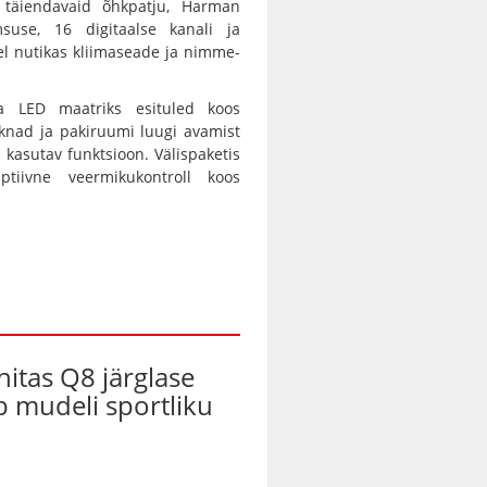
b täiendavaid õhkpatju, Harman
msuse, 16 digitaalse kanali ja
el nutikas kliimaseade ja nimme-
ga LED maatriks esituled koos
aknad ja pakiruumi luugi avamist
 kasutav funktsioon. Välispaketis
tiivne veermikukontroll koos
nitas Q8 järglase
ab mudeli sportliku