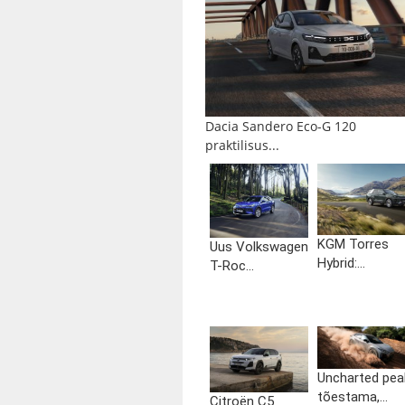
Dacia Sandero Eco-G 120
praktilisus...
KGM Torres
Uus Volkswagen
Hybrid:...
T-Roc...
Uncharted pea
tõestama,...
Citroën C5