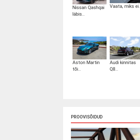
Vaata, miks ei..
Nissan Qashqai
läbis...
Aston Martin
Audi kinnitas
tõi...
Q8...
PROOVISÕIDUD