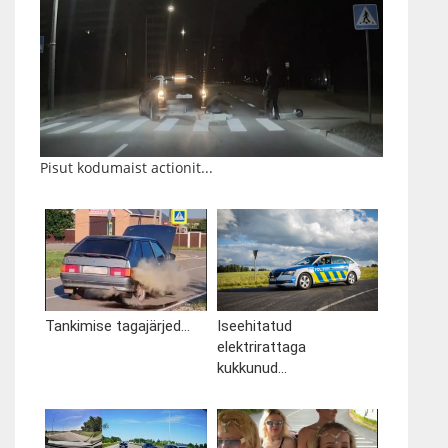
Pisut kodumaist actionit...
Tankimise tagajärjed...
Iseehitatud
elektrirattaga
kukkunud...