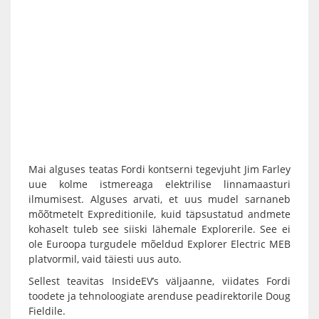
Mai alguses teatas Fordi kontserni tegevjuht Jim Farley
uue kolme istmereaga elektrilise linnamaasturi
ilmumisest. Alguses arvati, et uus mudel sarnaneb
mõõtmetelt Expreditionile, kuid täpsustatud andmete
kohaselt tuleb see siiski lähemale Explorerile. See ei
ole Euroopa turgudele mõeldud Explorer Electric MEB
platvormil, vaid täiesti uus auto.
Sellest teavitas InsideEV’s väljaanne, viidates Fordi
toodete ja tehnoloogiate arenduse peadirektorile Doug
Fieldile.