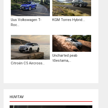
Uus Volkswagen T-
KGM Torres Hybrid:...
Roc...
Uncharted peab
tõestama,...
Citroën C5 Aircross...
HUVITAV