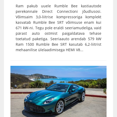
Ram pakub uuele Rumble Bee kastiautode
perekonnale Direct Connectioni jõudlusosi.
Võimsaim 3,0-liitrise kompressoriga komplekt
kasvatab Rumble Bee SRT võimsuse enam kui
671 kW-ni. Tegu pole eraldi seeriamudeliga, vaid
pärast auto ostmist paigaldatava tehase
toetatud paketiga. Seeriaauto arendab 579 kW
Ram 1500 Rumble Bee SRT kasutab 6,2-liitrist
mehaanilise ülelaadimisega HEMI V8...