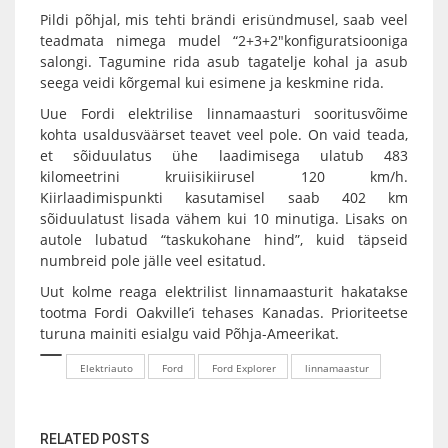
Pildi põhjal, mis tehti brändi erisündmusel, saab veel
teadmata nimega mudel “2+3+2″konfiguratsiooniga
salongi. Tagumine rida asub tagatelje kohal ja asub
seega veidi kõrgemal kui esimene ja keskmine rida.
Uue Fordi elektrilise linnamaasturi sooritusvõime
kohta usaldusväärset teavet veel pole. On vaid teada,
et sõiduulatus ühe laadimisega ulatub 483
kilomeetrini kruiisikiirusel 120 km/h.
Kiirlaadimispunkti kasutamisel saab 402 km
sõiduulatust lisada vähem kui 10 minutiga. Lisaks on
autole lubatud “taskukohane hind”, kuid täpseid
numbreid pole jälle veel esitatud.
Uut kolme reaga elektrilist linnamaasturit hakatakse
tootma Fordi Oakville’i tehases Kanadas. Prioriteetse
turuna mainiti esialgu vaid Põhja-Ameerikat.
Elektriauto
Ford
Ford Explorer
linnamaastur
RELATED POSTS