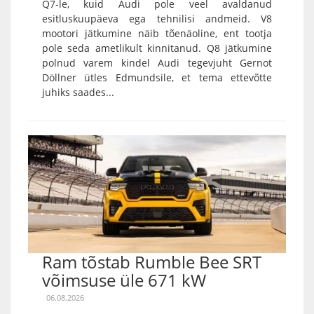
Q7-le, kuid Audi pole veel avaldanud
esitluskuupäeva ega tehnilisi andmeid. V8
mootori jätkumine näib tõenäoline, ent tootja
pole seda ametlikult kinnitanud. Q8 jätkumine
polnud varem kindel Audi tegevjuht Gernot
Döllner ütles Edmundsile, et tema ettevõtte
juhiks saades...
Ram tõstab Rumble Bee SRT
võimsuse üle 671 kW
06.08.2026