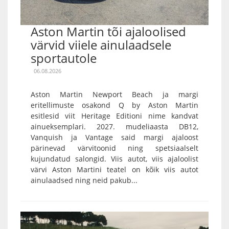
Aston Martin tõi ajaloolised
värvid viiele ainulaadsele
sportautole
06.08.2026
Aston Martin Newport Beach ja margi
eritellimuste osakond Q by Aston Martin
esitlesid viit Heritage Editioni nime kandvat
ainueksemplari. 2027. mudeliaasta DB12,
Vanquish ja Vantage said margi ajaloost
pärinevad värvitoonid ning spetsiaalselt
kujundatud salongid. Viis autot, viis ajaloolist
värvi Aston Martini teatel on kõik viis autot
ainulaadsed ning neid pakub...