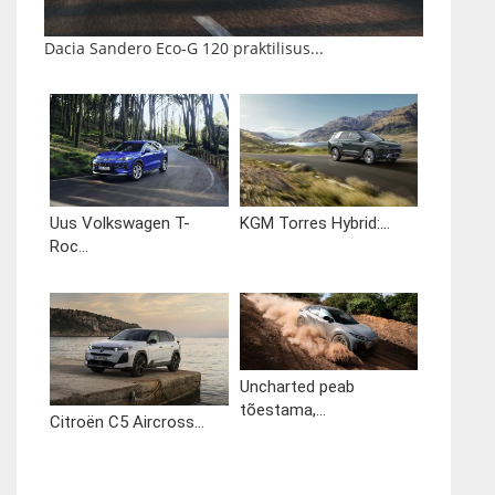
Dacia Sandero Eco-G 120 praktilisus...
Uus Volkswagen T-
KGM Torres Hybrid:...
Roc...
Uncharted peab
tõestama,...
Citroën C5 Aircross...