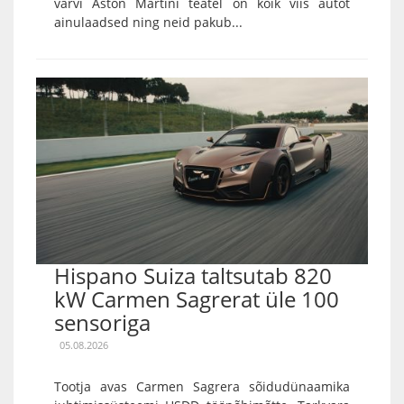
värvi Aston Martini teatel on kõik viis autot
ainulaadsed ning neid pakub...
Hispano Suiza taltsutab 820
kW Carmen Sagrerat üle 100
sensoriga
05.08.2026
Tootja avas Carmen Sagrera sõidudünaamika