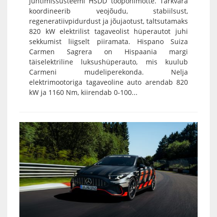
juhtimissüsteemi HSDD tööpõhimõtte. Tarkvara
koordineerib veojõudu, stabiilsust,
regeneratiivpidurdust ja jõujaotust, taltsutamaks
820 kW elektrilist tagaveolist hüperautot juhi
sekkumist liigselt piiramata. Hispano Suiza
Carmen Sagrera on Hispaania margi
täiselektriline luksushüperauto, mis kuulub
Carmeni mudeliperekonda. Nelja
elektrimootoriga tagaveoline auto arendab 820
kW ja 1160 Nm, kiirendab 0-100...