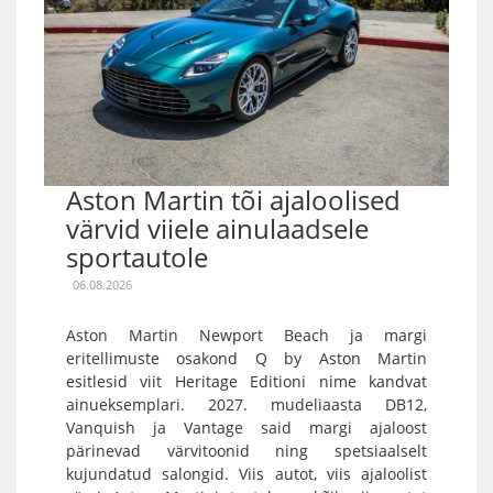
Aston Martin tõi ajaloolised
värvid viiele ainulaadsele
sportautole
06.08.2026
Aston Martin Newport Beach ja margi
eritellimuste osakond Q by Aston Martin
esitlesid viit Heritage Editioni nime kandvat
ainueksemplari. 2027. mudeliaasta DB12,
Vanquish ja Vantage said margi ajaloost
pärinevad värvitoonid ning spetsiaalselt
kujundatud salongid. Viis autot, viis ajaloolist