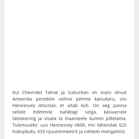
Kui Chevrolet Tahoe ja Suburban on siiani olnud
Ameerika peredele selline pehme kaisukaru, siis
Hennessey otsustas, et aitab küll. On aeg panna
sellele mõmmile nahktagi selga, käsivarrele
tätoveering ja visata ta maanteele kummi põletama.
Tulemuseks: uus Hennessey H600, mis tähendab 625
hobujõudu, 633 njuutonmeetrit ja rohkem möirgamist.