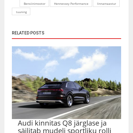
Bensiinimootor
Hennessey Performance
linnamaastur
tuuning
RELATED POSTS
Audi kinnitas Q8 järglase ja
säilitab mudeli sportliku rolli