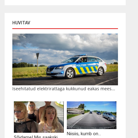
HUVITAV
Iseehitatud elektrirattaga kukkunud eakas mees...
Niisiis, kumb on...
Sõidame! Mis saakski...