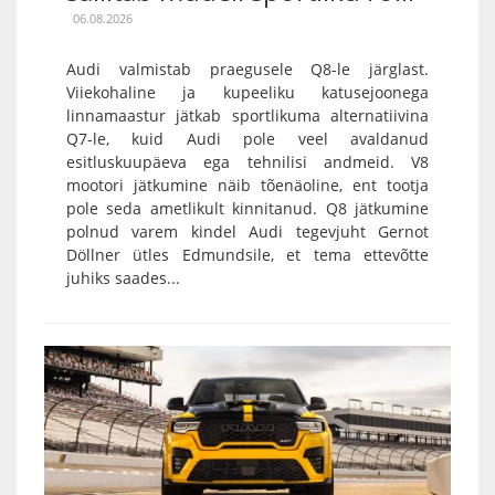
06.08.2026
Audi valmistab praegusele Q8-le järglast.
Viiekohaline ja kupeeliku katusejoonega
linnamaastur jätkab sportlikuma alternatiivina
Q7-le, kuid Audi pole veel avaldanud
esitluskuupäeva ega tehnilisi andmeid. V8
mootori jätkumine näib tõenäoline, ent tootja
pole seda ametlikult kinnitanud. Q8 jätkumine
polnud varem kindel Audi tegevjuht Gernot
Döllner ütles Edmundsile, et tema ettevõtte
juhiks saades...