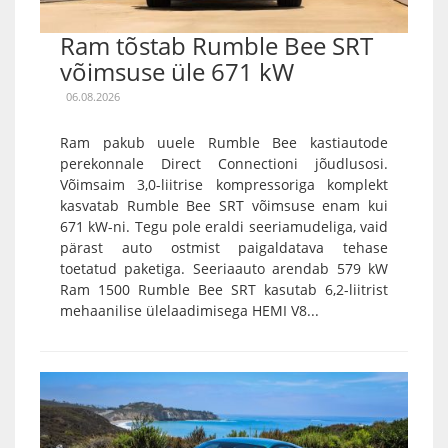
Ram tõstab Rumble Bee SRT
võimsuse üle 671 kW
06.08.2026
Ram pakub uuele Rumble Bee kastiautode
perekonnale Direct Connectioni jõudlusosi.
Võimsaim 3,0-liitrise kompressoriga komplekt
kasvatab Rumble Bee SRT võimsuse enam kui
671 kW-ni. Tegu pole eraldi seeriamudeliga, vaid
pärast auto ostmist paigaldatava tehase
toetatud paketiga. Seeriaauto arendab 579 kW
Ram 1500 Rumble Bee SRT kasutab 6,2-liitrist
mehaanilise ülelaadimisega HEMI V8...