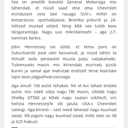
See on ametlik koostöö General Motorsiga, mis
tähendab, et nüüd saad otse oma Chevroleti
esindusest osta täie rauaga SUV-i, millel on
kompressor, sportväljalase, Brembo pidurid ja 24-
tollised mustad veljed. Ning kõik see tuleb koos
täisgarantiiga. Nagu uus mikrolaineahi – aga 2,7-
tonnises karbis.
John Hennessey ise ütleb, et tema pere on
Suburbanite peal üles kasvanud, ja nüüd tahtis ta
lihtsalt seda pereautot muuta palju naljakamaks.
Tulemuseks masin, mis kiirendab, müriseb, püsib
kurvis ja samal ajal mahutab endiselt terve kooritäie
lapsi koos jalgpallivarustusega.
Aga ainult 100 autot tehakse. Nii et kui tahad endale
autot, mis näeb välja nagu FBI masin, sõidab nagu
Shelby GT500 ja kõlab nagu saatan isiklikult, siis
helista Hennessey’le või jaluta USA-s Chevroleti
salongi. Aga kiiresti – sest need lähevad nagu kuumad
saiad. Või pigem nagu kuumad saiad, mille sees on V8
ja 625 hobust.