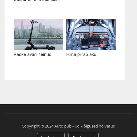
Raske avarii teinud...
Hiina piirab aku...
Copyright © 2024 Auto.pub - Kõik õigused hõivatud