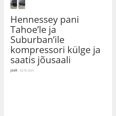
Hennessey pani
Tahoe’le ja
Suburban’ile
kompressori külge ja
saatis jõusaali
jaak
02.05.2025