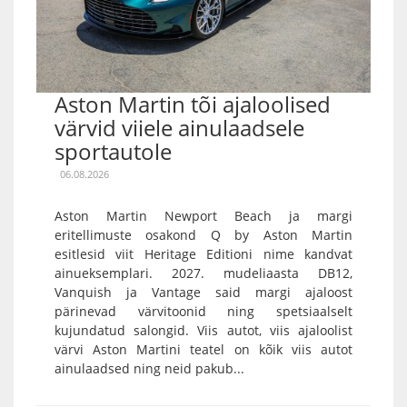
Aston Martin tõi ajaloolised
värvid viiele ainulaadsele
sportautole
06.08.2026
Aston Martin Newport Beach ja margi
eritellimuste osakond Q by Aston Martin
esitlesid viit Heritage Editioni nime kandvat
ainueksemplari. 2027. mudeliaasta DB12,
Vanquish ja Vantage said margi ajaloost
pärinevad värvitoonid ning spetsiaalselt
kujundatud salongid. Viis autot, viis ajaloolist
värvi Aston Martini teatel on kõik viis autot
ainulaadsed ning neid pakub...