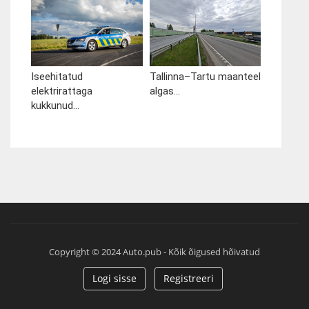
Iseehitatud
Tallinna–Tartu maanteel
elektrirattaga
algas...
kukkunud...
Copyright © 2024 Auto.pub - Kõik õigused hõivatud
Logi sisse
Registreeri