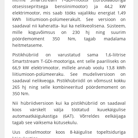
otsesissepritsega bensiinimootor) ja 44,2 kW
elektrimootor, mis saab tööks vajalikku energiat 1,49
kWh liitiumioon-polümeerakult. See versioon on
saadaval nii kaheratta- kui ka nelikveolisena. Süsteem,
mille koguvõimsus on 230 hj ning suurim
pöördemoment 350 Nm, tagab madalama
heitmetaseme.
Pistikhübriid on varustatud sama 1,6-liitrise
Smartstream T-GDi-mootoriga, ent selle paariliseks on
66,9 kW elektrimootor, millele annab voolu 13,8 kWh
liitiumioon-polümeeraku. See mudeliversioon on
saadaval nelikveoga. Pistikhübriidil on võimsust kokku
265 hj ning selle kombineeritud pöördemoment on
350 Nm.
Nii hübriidversioon kui ka pistikhübriid on saadaval
koos värskelt välja töötatud kuuekäigulise
automaatkäigukastiga (6AT). Võrreldes eelkäijaga
tagab see väiksema kütusekulu.
Uus diiselmootor koos 8-käigulise topeltsiduriga