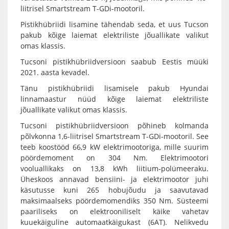
liitrisel Smartstream T-GDi-mootoril.
Pistikhübriidi lisamine tähendab seda, et uus Tucson
pakub kõige laiemat elektriliste jõuallikate valikut
omas klassis.
Tucsoni pistikhübriidversioon saabub Eestis müüki
2021. aasta kevadel.
Tänu pistikhübriidi lisamisele pakub Hyundai
linnamaastur nüüd kõige laiemat elektriliste
jõuallikate valikut omas klassis.
Tucsoni pistikhübriidversioon põhineb kolmanda
põlvkonna 1,6-liitrisel Smartstream T-GDi-mootoril. See
teeb koostööd 66,9 kW elektrimootoriga, mille suurim
pöördemoment on 304 Nm. Elektrimootori
vooluallikaks on 13,8 kWh liitium-polümeeraku.
Üheskoos annavad bensiini- ja elektrimootor juhi
käsutusse kuni 265 hobujõudu ja saavutavad
maksimaalseks pöördemomendiks 350 Nm. Süsteemi
paariliseks on elektrooniliselt käike vahetav
kuuekäiguline automaatkäigukast (6AT). Nelikvedu