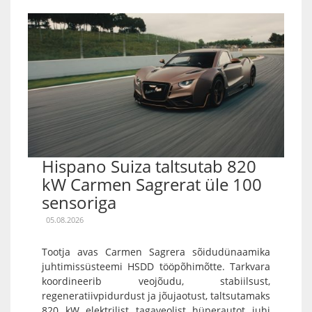
Hispano Suiza taltsutab 820
kW Carmen Sagrerat üle 100
sensoriga
05.08.2026
Tootja avas Carmen Sagrera sõidudünaamika
juhtimissüsteemi HSDD tööpõhimõtte. Tarkvara
koordineerib veojõudu, stabiilsust,
regeneratiivpidurdust ja jõujaotust, taltsutamaks
820 kW elektrilist tagaveolist hüperautot juhi