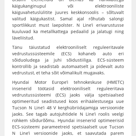
käigukanginupul või elektrooniliste
käiguvahetuslülitite juures keskkonsoolis – sõltuvalt
valitud käigukastist. Samal ajal rõhutab salongi
sportlikkust must laepolster. N Line’i erivarustusse
kuuluvad ka metallkattega pedaalid ja jalatugi ning
läveliistud.
Tänu täiustatud elektrooniliselt reguleeritavale
vedrustussüsteemile (ECS) kohaneb auto eri
sõiduoludega ja juhi sõidustiiliga. ECS-süsteem
kontrollib ja seadistab automaatselt ja pidevalt auto
vedrustust, et teha sõit võimalikult mugavaks.
Hyundai Motor Europe’i tehnokeskuse (HMETC)
insenerid töötasid elektrooniliselt reguleeritava
vedrustussüsteemi (ECS) jaoks välja spetsiaalsed
optimeeritud seadistused koos erihäälestusega uue
Tucson N Line’i 48 V kerghübriidajamiga versioonide
jaoks. See tagab autojuhtidele N Line’i roolis veelgi
rohkem sõidurõõmu. Hyundai insenerid optimeerisid
ECS-süsteemi parameetreid spetsiaalselt uue Tucson
N Line’i versioonide jaoks, et saavutada parem