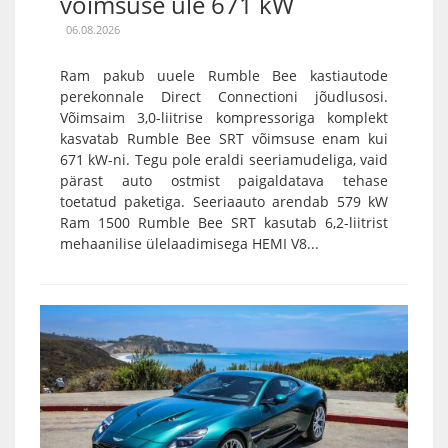
võimsuse üle 671 kW
06.08.2026
Ram pakub uuele Rumble Bee kastiautode
perekonnale Direct Connectioni jõudlusosi.
Võimsaim 3,0-liitrise kompressoriga komplekt
kasvatab Rumble Bee SRT võimsuse enam kui
671 kW-ni. Tegu pole eraldi seeriamudeliga, vaid
pärast auto ostmist paigaldatava tehase
toetatud paketiga. Seeriaauto arendab 579 kW
Ram 1500 Rumble Bee SRT kasutab 6,2-liitrist
mehaanilise ülelaadimisega HEMI V8...