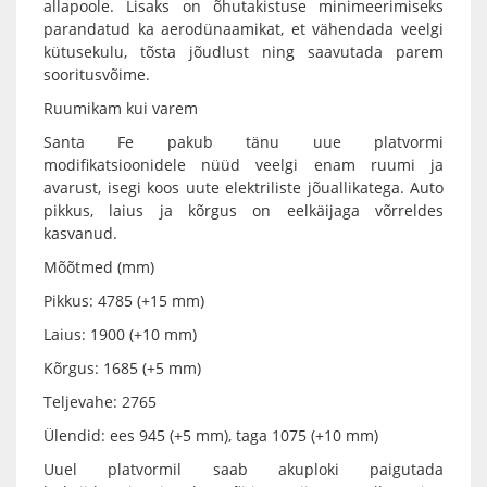
allapoole. Lisaks on õhutakistuse minimeerimiseks
parandatud ka aerodünaamikat, et vähendada veelgi
kütusekulu, tõsta jõudlust ning saavutada parem
sooritusvõime.
Ruumikam kui varem
Santa Fe pakub tänu uue platvormi
modifikatsioonidele nüüd veelgi enam ruumi ja
avarust, isegi koos uute elektriliste jõuallikatega. Auto
pikkus, laius ja kõrgus on eelkäijaga võrreldes
kasvanud.
Mõõtmed (mm)
Pikkus: 4785 (+15 mm)
Laius: 1900 (+10 mm)
Kõrgus: 1685 (+5 mm)
Teljevahe: 2765
Ülendid: ees 945 (+5 mm), taga 1075 (+10 mm)
Uuel platvormil saab akuploki paigutada