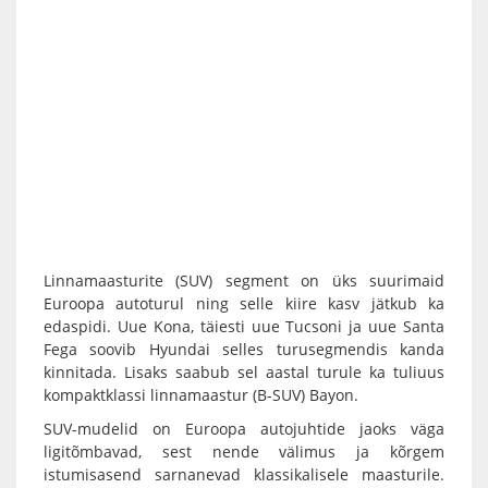
Linnamaasturite (SUV) segment on üks suurimaid
Euroopa autoturul ning selle kiire kasv jätkub ka
edaspidi. Uue Kona, täiesti uue Tucsoni ja uue Santa
Fega soovib Hyundai selles turusegmendis kanda
kinnitada. Lisaks saabub sel aastal turule ka tuliuus
kompaktklassi linnamaastur (B-SUV) Bayon.
SUV-mudelid on Euroopa autojuhtide jaoks väga
ligitõmbavad, sest nende välimus ja kõrgem
istumisasend sarnanevad klassikalisele maasturile.