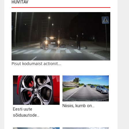
HUVITAV
Pisut kodumaist actionit...
Niisiis, kumb on...
Eesti uute
sõiduautode...