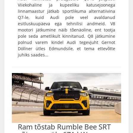
Viiekohaline ja kupeeliku katusejoonega
linnamaastur jätkab sportlikuma alternatiivina
Q7-le, kuid Audi pole veel avaldanud
esitluskuupäeva ega tehnilisi andmeid. V8
mootori jätkumine näib tõenäoline, ent tootja
pole seda ametlikult kinnitanud. Q8 jätkumine
polnud varem kindel Audi tegevjuht Gernot
Döllner ütles Edmundsile, et tema ettevõtte
juhiks saades...
Ram tõstab Rumble Bee SRT