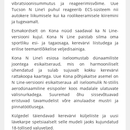
vibratsioonisummutus ja reageerimisvõime. Uue
Tucson N Line’i puhul reageerib ECS-süsteem nii
autokere liikumisele kui ka roolikeeramisele kiiremini
ja tugevamalt.
Esmakordselt on Kona nüüd saadaval ka N Line-
versiooni kujul. Kona N Line paistab silma oma
sportliku esi- ja tagaosaga, kerevärvi liistudega ja
erilise teemantlõikelise veljedisainiga.
Kona N Line’i esiosa iseloomustab dünaamiliste
joontega esikaitseraud, mis on harmooniliselt
ühendatud ja sulab sujuvalt kokku kerevärvi
rattakoopa kaartega. Uue Kona põhjakaitse asemel on
N Line-versiooni esikaitseraua all iseloomulik N-stiilis
aerodünaamiline esispoiler koos madalale ulatuvate
välisnurkadega. Suuremad õhu sissevõtuavad
eristuvad tavamudelist võre ainulaadse mustri ja
pinnatöötlusega.
Külgedel täiendavad kerevärvi küljeliiste ja uusi
lävekarpe spetsiaalselt selle mudeli jaoks kujundatud
18-tollised valuveljed.