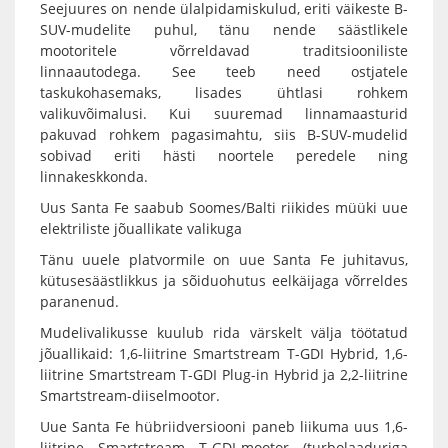
Seejuures on nende ülalpidamiskulud, eriti väikeste B-
SUV-mudelite puhul, tänu nende säästlikele
mootoritele võrreldavad traditsiooniliste
linnaautodega. See teeb need ostjatele
taskukohasemaks, lisades ühtlasi rohkem
valikuvõimalusi. Kui suuremad linnamaasturid
pakuvad rohkem pagasimahtu, siis B-SUV-mudelid
sobivad eriti hästi noortele peredele ning
linnakeskkonda.
Uus Santa Fe saabub Soomes/Balti riikides müüki uue
elektriliste jõuallikate valikuga
Tänu uuele platvormile on uue Santa Fe juhitavus,
kütusesäästlikkus ja sõiduohutus eelkäijaga võrreldes
paranenud.
Mudelivalikusse kuulub rida värskelt välja töötatud
jõuallikaid: 1,6-liitrine Smartstream T-GDI Hybrid, 1,6-
liitrine Smartstream T-GDI Plug-in Hybrid ja 2,2-liitrine
Smartstream-diiselmootor.
Uue Santa Fe hübriidversiooni paneb liikuma uus 1,6-
liitrine Smartstream T-GDI-mootor (turbolaaduriga