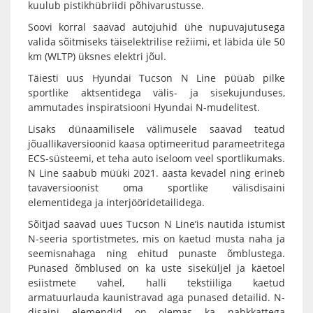
kuulub pistikhübriidi põhivarustusse.
Soovi korral saavad autojuhid ühe nupuvajutusega
valida sõitmiseks täiselektrilise režiimi, et läbida üle 50
km (WLTP) üksnes elektri jõul.
Täiesti uus Hyundai Tucson N Line püüab pilke
sportlike aktsentidega välis- ja sisekujunduses,
ammutades inspiratsiooni Hyundai N-mudelitest.
Lisaks dünaamilisele välimusele saavad teatud
jõuallikaversioonid kaasa optimeeritud parameetritega
ECS-süsteemi, et teha auto iseloom veel sportlikumaks.
N Line saabub müüki 2021. aasta kevadel ning erineb
tavaversioonist oma sportlike välisdisaini
elementidega ja interjööridetailidega.
Sõitjad saavad uues Tucson N Line’is nautida istumist
N-seeria sportistmetes, mis on kaetud musta naha ja
seemisnahaga ning ehitud punaste õmblustega.
Punased õmblused on ka uste siseküljel ja käetoel
esiistmete vahel, halli tekstiiliga kaetud
armatuurlauda kaunistravad aga punased detailid. N-
disaini elemendid on olemas ka nahkkattega