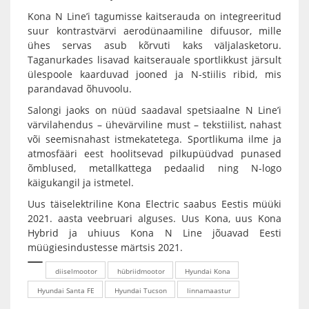
Kona N Line’i tagumisse kaitserauda on integreeritud
suur kontrastvärvi aerodünaamiline difuusor, mille
ühes servas asub kõrvuti kaks väljalasketoru.
Taganurkades lisavad kaitserauale sportlikkust järsult
ülespoole kaarduvad jooned ja N-stiilis ribid, mis
parandavad õhuvoolu.
Salongi jaoks on nüüd saadaval spetsiaalne N Line’i
värvilahendus – ühevärviline must – tekstiilist, nahast
või seemisnahast istmekatetega. Sportlikuma ilme ja
atmosfääri eest hoolitsevad pilkupüüdvad punased
õmblused, metallkattega pedaalid ning N-logo
käigukangil ja istmetel.
Uus täiselektriline Kona Electric saabus Eestis müüki
2021. aasta veebruari alguses. Uus Kona, uus Kona
Hybrid ja uhiuus Kona N Line jõuavad Eesti
müügiesindustesse märtsis 2021.
diiselmootor
hübriidmootor
Hyundai Kona
Hyundai Santa FE
Hyundai Tucson
linnamaastur