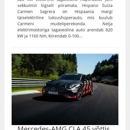
sekkumist liigselt piiramata. Hispano Suiza
Carmen Sagrera on Hispaania margi
täiselektriline luksushüperauto, mis kuulub
Carmeni mudeliperekonda. Nelja
elektrimootoriga tagaveoline auto arendab 820
kW ja 1160 Nm, kiirendab 0-100...
Mercedes-AMG CLA 45 võttis