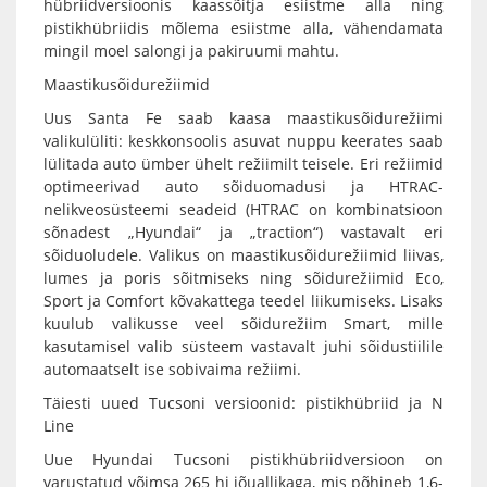
hübriidversioonis kaassõitja esiistme alla ning
pistikhübriidis mõlema esiistme alla, vähendamata
mingil moel salongi ja pakiruumi mahtu.
Maastikusõidurežiimid
Uus Santa Fe saab kaasa maastikusõidurežiimi
valikulüliti: keskkonsoolis asuvat nuppu keerates saab
lülitada auto ümber ühelt režiimilt teisele. Eri režiimid
optimeerivad auto sõiduomadusi ja HTRAC-
nelikveosüsteemi seadeid (HTRAC on kombinatsioon
sõnadest „Hyundai“ ja „traction“) vastavalt eri
sõiduoludele. Valikus on maastikusõidurežiimid liivas,
lumes ja poris sõitmiseks ning sõidurežiimid Eco,
Sport ja Comfort kõvakattega teedel liikumiseks. Lisaks
kuulub valikusse veel sõidurežiim Smart, mille
kasutamisel valib süsteem vastavalt juhi sõidustiilile
automaatselt ise sobivaima režiimi.
Täiesti uued Tucsoni versioonid: pistikhübriid ja N
Line
Uue Hyundai Tucsoni pistikhübriidversioon on
varustatud võimsa 265 hj jõuallikaga, mis põhineb 1,6-