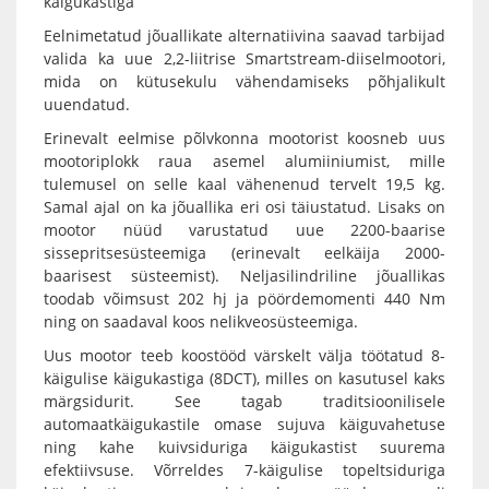
käigukastiga
Eelnimetatud jõuallikate alternatiivina saavad tarbijad
valida ka uue 2,2-liitrise Smartstream-diiselmootori,
mida on kütusekulu vähendamiseks põhjalikult
uuendatud.
Erinevalt eelmise põlvkonna mootorist koosneb uus
mootoriplokk raua asemel alumiiniumist, mille
tulemusel on selle kaal vähenenud tervelt 19,5 kg.
Samal ajal on ka jõuallika eri osi täiustatud. Lisaks on
mootor nüüd varustatud uue 2200-baarise
sissepritsesüsteemiga (erinevalt eelkäija 2000-
baarisest süsteemist). Neljasilindriline jõuallikas
toodab võimsust 202 hj ja pöördemomenti 440 Nm
ning on saadaval koos nelikveosüsteemiga.
Uus mootor teeb koostööd värskelt välja töötatud 8-
käigulise käigukastiga (8DCT), milles on kasutusel kaks
märgsidurit. See tagab traditsioonilisele
automaatkäigukastile omase sujuva käiguvahetuse
ning kahe kuivsiduriga käigukastist suurema
efektiivsuse. Võrreldes 7-käigulise topeltsiduriga