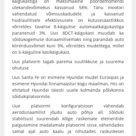
käigukastiga on maksimaalne pöördemomendi
ülekandevõimekus kasvanud 58%. Tänu mootori
vähendatud võimsuskadudele ja kasvanud
hüdraulilisele efektiivsusele on kütusesäästlikkus
võrreldes tavalise 8-käigulise automaatkäigukastiga
paranenud 3%. Uus 8DCT-käigukast muudab ka
sõidukogemuse dünaamilisemaks ning parandab auto
kiirendusvõimet kuni 9%, võrreldes mudelitega, millel
on 6-käiguline käsikäigukast.
Uus platvorm tagab parema suutlikkuse ja suurema
ohutuse
Uus Santa Fe on esimene Hyundai mudel Euroopas ja
esimene Hyundai linnamaastur kogu maailmas, mis on
ehitatud Hyundai täiesti uuele kolmanda põlvkonna
sõidukiplatvormile.
Uue platvormi konfiguratsioon vähendab
aerodünaamilist jõudu auto põhja all. Sõiduki
stabiilsust suurendab kõige raskemate elementide
paigutamine madalamale platvormi sisse, vähendades
samal ajal auto kaalu ja nihutades raskuskeset