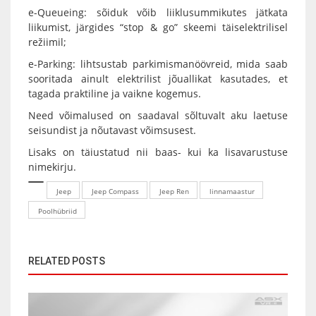
e-Queueing: sõiduk võib liiklusummikutes jätkata
liikumist, järgides “stop & go” skeemi täiselektrilisel
režiimil;
e-Parking: lihtsustab parkimismanöövreid, mida saab
sooritada ainult elektrilist jõuallikat kasutades, et
tagada praktiline ja vaikne kogemus.
Need võimalused on saadaval sõltuvalt aku laetuse
seisundist ja nõutavast võimsusest.
Lisaks on täiustatud nii baas- kui ka lisavarustuse
nimekirju.
Jeep
Jeep Compass
Jeep Ren
linnamaastur
Poolhübriid
RELATED POSTS