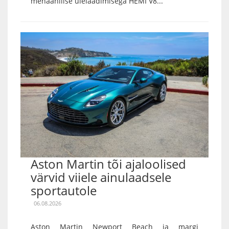
mehaanilise ülelaadimisega HEMI V8...
Aston Martin tõi ajaloolised
värvid viiele ainulaadsele
sportautole
06.08.2026
Aston Martin Newport Beach ja margi