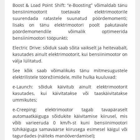
Boost & Load Point Shift: “e-Boosting” võimaldab tänu
bensiinimootorit toetavale elektrimootorile
suurendada ratastele suunatud pöördemomenti;
lisaks on tänu elektrimootori poolt pakutavale
pöördemomendile võimalik optimeerida
bensiinimootori tööpunkti;
Electric Drive: sõiduk saab sõita vaikselt ja heitevabalt,
kasutades ainult elektrimootorit, kui bensiinimootor on
välja lülitatud.
See kõik saab võimalikuks tänu mitmesugustele
elektrilistele töörežiimidele, mille hulka kuuluvad:
e-Launch: sõiduk käivitub ainult elektrimootorit
kasutades, kui käivitatakse või taaskäivitatakse
ummikutes;
e-Creeping: elektrimootor tagab tavapäraselt
automaatkäiguga sõidukite käivitamise kiirusel, mis
võib varieeruda 0 km/h-st kuni bensiinimootori
tühikäiguga samaväärse kiirusega esimesel käigul või
tagurdades (näiteks manööverdamisel);