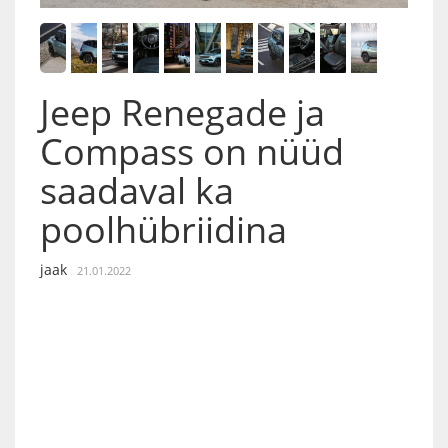
Jeep Renegade ja
Compass on nüüd
saadaval ka
poolhübriidina
jaak
21.01.2022