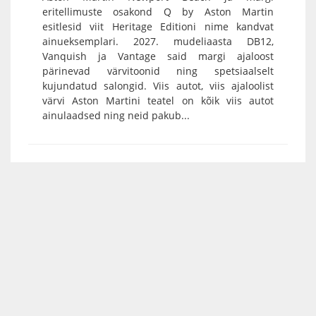
eritellimuste osakond Q by Aston Martin
esitlesid viit Heritage Editioni nime kandvat
ainueksemplari. 2027. mudeliaasta DB12,
Vanquish ja Vantage said margi ajaloost
pärinevad värvitoonid ning spetsiaalselt
kujundatud salongid. Viis autot, viis ajaloolist
värvi Aston Martini teatel on kõik viis autot
ainulaadsed ning neid pakub...