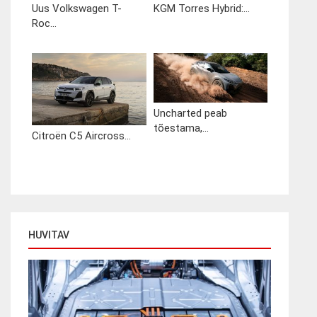
Uus Volkswagen T-
KGM Torres Hybrid:...
Roc...
Uncharted peab
tõestama,...
Citroën C5 Aircross...
HUVITAV