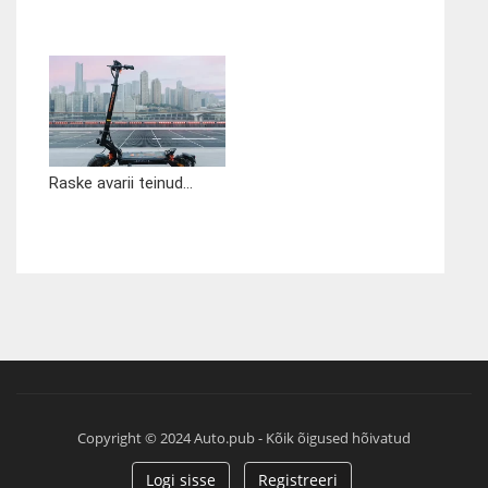
Raske avarii teinud...
Copyright © 2024 Auto.pub - Kõik õigused hõivatud
Logi sisse
Registreeri