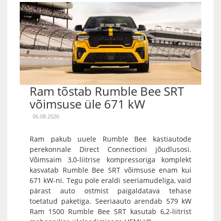
Ram tõstab Rumble Bee SRT
võimsuse üle 671 kW
06.08.2026
Ram pakub uuele Rumble Bee kastiautode
perekonnale Direct Connectioni jõudlusosi.
Võimsaim 3,0-liitrise kompressoriga komplekt
kasvatab Rumble Bee SRT võimsuse enam kui
671 kW-ni. Tegu pole eraldi seeriamudeliga, vaid
pärast auto ostmist paigaldatava tehase
toetatud paketiga. Seeriaauto arendab 579 kW
Ram 1500 Rumble Bee SRT kasutab 6,2-liitrist