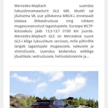
Mercedes-Maybach uuendas
luksuslinnamaasturit GLS 680. Mudel sai
jõulisema V8, uue põlvkonna MBUX-i, ennetavalt
töötava õhkvedrustuse ning rohkem
mugavusvarustust tagaistujatele. Euroopa WLTP-
kütusekulu jääb 13,3-13,7 l/100 km juurde.
Mercedes-Maybach GLS on Mercedese suure
GLS-i kõige luksuslikum versioon, mille põhirõhk
langeb tagaistujate mugavusele, vaikusele ja
viimistlusele. Uuendus keskendus eelkõige
jõuallikale, vedrustusele, heliisolatsioonile ja...