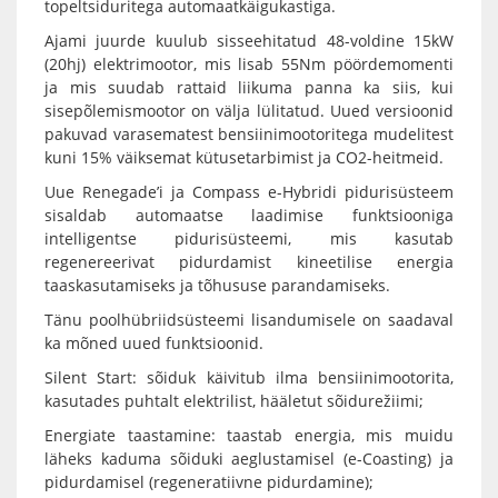
topeltsiduritega automaatkäigukastiga.
Ajami juurde kuulub sisseehitatud 48-voldine 15kW
(20hj) elektrimootor, mis lisab 55Nm pöördemomenti
ja mis suudab rattaid liikuma panna ka siis, kui
sisepõlemismootor on välja lülitatud. Uued versioonid
pakuvad varasematest bensiinimootoritega mudelitest
kuni 15% väiksemat kütusetarbimist ja CO2-heitmeid.
Uue Renegade’i ja Compass e-Hybridi pidurisüsteem
sisaldab automaatse laadimise funktsiooniga
intelligentse pidurisüsteemi, mis kasutab
regenereerivat pidurdamist kineetilise energia
taaskasutamiseks ja tõhususe parandamiseks.
Tänu poolhübriidsüsteemi lisandumisele on saadaval
ka mõned uued funktsioonid.
Silent Start: sõiduk käivitub ilma bensiinimootorita,
kasutades puhtalt elektrilist, hääletut sõidurežiimi;
Energiate taastamine: taastab energia, mis muidu
läheks kaduma sõiduki aeglustamisel (e-Coasting) ja
pidurdamisel (regeneratiivne pidurdamine);