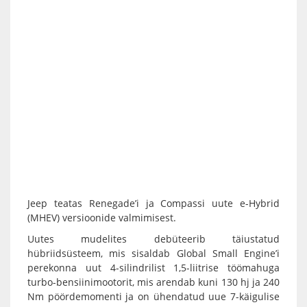
Jeep teatas Renegade’i ja Compassi uute e-Hybrid
(MHEV) versioonide valmimisest.
Uutes mudelites debüteerib täiustatud
hübriidsüsteem, mis sisaldab Global Small Engine’i
perekonna uut 4-silindrilist 1,5-liitrise töömahuga
turbo-bensiinimootorit, mis arendab kuni 130 hj ja 240
Nm pöördemomenti ja on ühendatud uue 7-käigulise