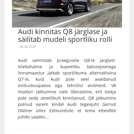
Audi kinnitas Q8 järglase ja
säilitab mudeli sportliku rolli
06.08.2026
Audi valmistab praegusele Q8-le järglast.
Viiekohaline ja kupeeliku katusejoonega
linnamaastur jätkab sportlikuma alternatiivina
Q7-le, kuid Audi pole veel avaldanud
esitluskuupäeva ega tehnilisi andmeid. V8
mootori jätkumine näib tõenäoline, ent tootja
pole seda ametlikult kinnitanud. Q8 jätkumine
polnud varem kindel Audi tegevjuht Gernot
Döllner ütles Edmundsile, et tema ettevõtte
juhiks saades...