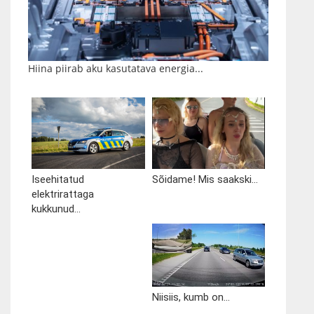
Hiina piirab aku kasutatava energia...
Iseehitatud
Sõidame! Mis saakski...
elektrirattaga
kukkunud...
Niisiis, kumb on...