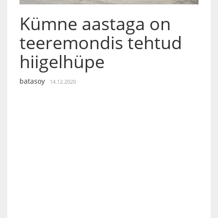
Kümne aastaga on
teeremondis tehtud
hiigelhüpe
batasoy
14.12.2020