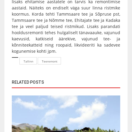
lisaks ehitamise aastatele on tarvis ka remontimise
aastaid. Näiteks on endiselt väga suur linna ristmike
koormus. Korda tehti Tammsaare tee ja Sõpruse pst,
Tammsaare tee ja Nõmme tee, Ehitajate tee ja Kadaka
tee ja veel paljud teised ristmikud. Lisaks parandati
hooldusremonti tehes hulgaliselt tänavaauke, vajunud
kaevusid, katkiseid äärekive, vajunud tee- ja
kõnniteekatteid ning roopaid, likvideeriti ka sadevee
kogunemise kohti jpm.
Tallinn
Teeremont
RELATED POSTS