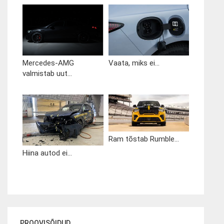
Mercedes-AMG
Vaata, miks ei...
valmistab uut...
Ram tõstab Rumble...
Hiina autod ei...
PROOVISÕIDUD