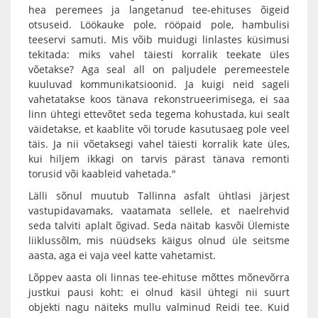
hea peremees ja langetanud tee-ehituses õigeid
otsuseid. Löökauke pole, rööpaid pole, hambulisi
teeservi samuti. Mis võib muidugi linlastes küsimusi
tekitada: miks vahel täiesti korralik teekate üles
võetakse? Aga seal all on paljudele peremeestele
kuuluvad kommunikatsioonid. Ja kuigi neid sageli
vahetatakse koos tänava rekonstrueerimisega, ei saa
linn ühtegi ettevõtet seda tegema kohustada, kui sealt
väidetakse, et kaablite või torude kasutusaeg pole veel
täis. Ja nii võetaksegi vahel täiesti korralik kate üles,
kui hiljem ikkagi on tarvis pärast tänava remonti
torusid või kaableid vahetada."
Lälli sõnul muutub Tallinna asfalt ühtlasi järjest
vastupidavamaks, vaatamata sellele, et naelrehvid
seda talviti aplalt õgivad. Seda näitab kasvõi Ülemiste
liiklussõlm, mis nüüdseks käigus olnud üle seitsme
aasta, aga ei vaja veel katte vahetamist.
Lõppev aasta oli linnas tee-ehituse mõttes mõnevõrra
justkui pausi koht: ei olnud käsil ühtegi nii suurt
objekti nagu näiteks mullu valminud Reidi tee. Kuid