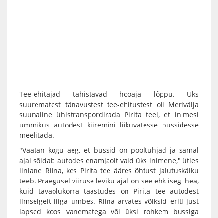
Tee-ehitajad tähistavad hooaja lõppu. Üks
suurematest tänavustest tee-ehitustest oli Merivälja
suunaline ühistranspordirada Pirita teel, et inimesi
ummikus autodest kiiremini liikuvatesse bussidesse
meelitada.
"Vaatan kogu aeg, et bussid on pooltühjad ja samal
ajal sõidab autodes enamjaolt vaid üks inimene," ütles
linlane Riina, kes Pirita tee ääres õhtust jalutuskäiku
teeb. Praegusel viiruse leviku ajal on see ehk isegi hea,
kuid tavaolukorra taastudes on Pirita tee autodest
ilmselgelt liiga umbes. Riina arvates võiksid eriti just
lapsed koos vanematega või üksi rohkem bussiga