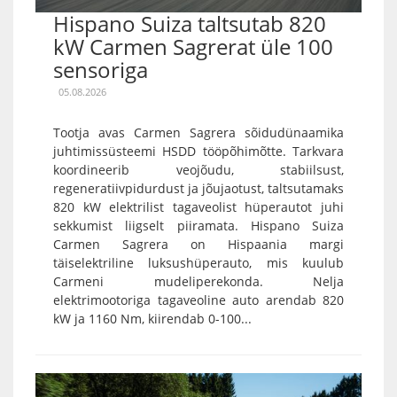
Hispano Suiza taltsutab 820
kW Carmen Sagrerat üle 100
sensoriga
05.08.2026
Tootja avas Carmen Sagrera sõidudünaamika
juhtimissüsteemi HSDD tööpõhimõtte. Tarkvara
koordineerib veojõudu, stabiilsust,
regeneratiivpidurdust ja jõujaotust, taltsutamaks
820 kW elektrilist tagaveolist hüperautot juhi
sekkumist liigselt piiramata. Hispano Suiza
Carmen Sagrera on Hispaania margi
täiselektriline luksushüperauto, mis kuulub
Carmeni mudeliperekonda. Nelja
elektrimootoriga tagaveoline auto arendab 820
kW ja 1160 Nm, kiirendab 0-100...