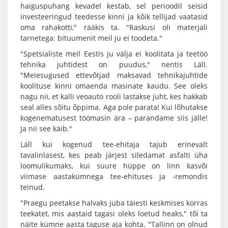
haiguspuhang kevadel kestab, sel perioodil seisid
investeeringud teedesse kinni ja kõik tellijad vaatasid
oma rahakotti," rääkis ta. "Raskusi oli materjali
tarnetega: bituumenit meil ju ei toodeta."
"Spetsialiste meil Eestis ju välja ei koolitata ja teetöö
tehnika juhtidest on puudus," nentis Läll.
"Meiesugused ettevõtjad maksavad tehnikajuhtide
koolituse kinni omaenda masinate kaudu. See oleks
nagu nii, et kalli veoauto rooli lastakse juht, kes hakkab
seal alles sõitu õppima. Aga pole parata! Kui lõhutakse
kogenematusest töömasin ära – parandame siis jälle!
Ja nii see käib."
Läll kui kogenud tee-ehitaja tajub erinevalt
tavalinlasest, kes peab järjest siledamat asfalti üha
loomulikumaks, kui suure hüppe on linn kasvõi
viimase aastakümnega tee-ehituses ja -remondis
teinud.
"Praegu peetakse halvaks juba täiesti keskmises korras
teekatet, mis aastaid tagasi oleks loetud heaks," tõi ta
näite kümne aasta taguse aja kohta. "Tallinn on olnud