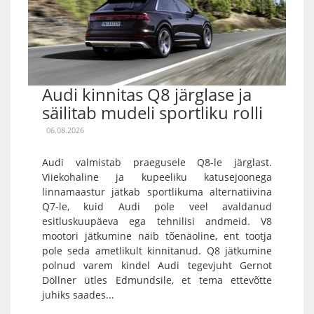
Audi kinnitas Q8 järglase ja
säilitab mudeli sportliku rolli
06.08.2026
Audi valmistab praegusele Q8-le järglast.
Viiekohaline ja kupeeliku katusejoonega
linnamaastur jätkab sportlikuma alternatiivina
Q7-le, kuid Audi pole veel avaldanud
esitluskuupäeva ega tehnilisi andmeid. V8
mootori jätkumine näib tõenäoline, ent tootja
pole seda ametlikult kinnitanud. Q8 jätkumine
polnud varem kindel Audi tegevjuht Gernot
Döllner ütles Edmundsile, et tema ettevõtte
juhiks saades...