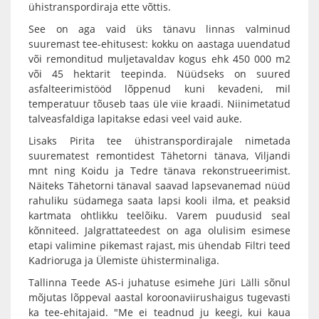
ühistranspordiraja ette võttis.
See on aga vaid üks tänavu linnas valminud
suuremast tee-ehitusest: kokku on aastaga uuendatud
või remonditud muljetavaldav kogus ehk 450 000 m2
või 45 hektarit teepinda. Nüüdseks on suured
asfalteerimistööd lõppenud kuni kevadeni, mil
temperatuur tõuseb taas üle viie kraadi. Niinimetatud
talveasfaldiga lapitakse edasi veel vaid auke.
Lisaks Pirita tee ühistranspordirajale nimetada
suurematest remontidest Tähetorni tänava, Viljandi
mnt ning Koidu ja Tedre tänava rekonstrueerimist.
Näiteks Tähetorni tänaval saavad lapsevanemad nüüd
rahuliku südamega saata lapsi kooli ilma, et peaksid
kartmata ohtlikku teelõiku. Varem puudusid seal
kõnniteed. Jalgrattateedest on aga olulisim esimese
etapi valimine pikemast rajast, mis ühendab Filtri teed
Kadrioruga ja Ülemiste ühisterminaliga.
Tallinna Teede AS-i juhatuse esimehe Jüri Lälli sõnul
mõjutas lõppeval aastal koroonaviirushaigus tugevasti
ka tee-ehitajaid. "Me ei teadnud ju keegi, kui kaua