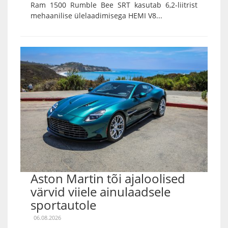
Ram 1500 Rumble Bee SRT kasutab 6,2-liitrist
mehaanilise ülelaadimisega HEMI V8...
Aston Martin tõi ajaloolised
värvid viiele ainulaadsele
sportautole
06.08.2026