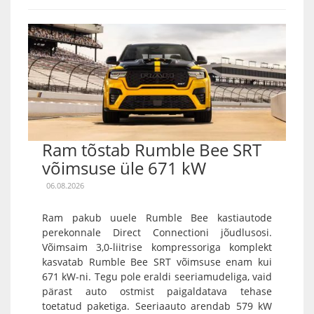
Ram tõstab Rumble Bee SRT
võimsuse üle 671 kW
06.08.2026
Ram pakub uuele Rumble Bee kastiautode
perekonnale Direct Connectioni jõudlusosi.
Võimsaim 3,0-liitrise kompressoriga komplekt
kasvatab Rumble Bee SRT võimsuse enam kui
671 kW-ni. Tegu pole eraldi seeriamudeliga, vaid
pärast auto ostmist paigaldatava tehase
toetatud paketiga. Seeriaauto arendab 579 kW