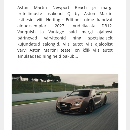
Aston Martin Newport Beach ja margi
eritellimuste osakond Q by Aston Martin
esitlesid viit Heritage Editioni nime kandvat
ainueksemplari. 2027. mudeliaasta DB12,
Vanquish ja Vantage said margi ajaloost
pärinevad värvitoonid ning spetsiaalselt
kujundatud salongid. Viis autot, viis ajaloolist
värvi Aston Martini teatel on kõik viis autot
ainulaadsed ning neid pakub...