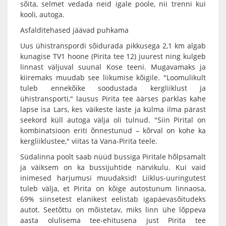
sõita, selmet vedada neid igale poole, nii trenni kui
kooli, autoga.
Asfalditehased jäävad puhkama
Uus ühistranspordi sõidurada pikkusega 2,1 km algab
kunagise TV1 hoone (Pirita tee 12) juurest ning kulgeb
linnast väljuval suunal Kose teeni. Mugavamaks ja
kiiremaks muudab see liikumise kõigile. "Loomulikult
tuleb ennekõike soodustada kergliiklust ja
ühistransporti," lausus Pirita tee äärses parklas kahe
lapse isa Lars, kes väikeste laste ja külma ilma pärast
seekord küll autoga välja oli tulnud. "Siin Pirital on
kombinatsioon eriti õnnestunud – kõrval on kohe ka
kergliiklustee," viitas ta Vana-Pirita teele.
Südalinna poolt saab nüüd bussiga Piritale hõlpsamalt
ja väiksem on ka bussijuhtide närvikulu. Kui vaid
inimesed harjumusi muudaksid! Liiklus-uuringutest
tuleb välja, et Pirita on kõige autostunum linnaosa,
69% siinsetest elanikest eelistab igapäevasõitudeks
autot. Seetõttu on mõistetav, miks linn ühe lõppeva
aasta olulisema tee-ehitusena just Pirita tee