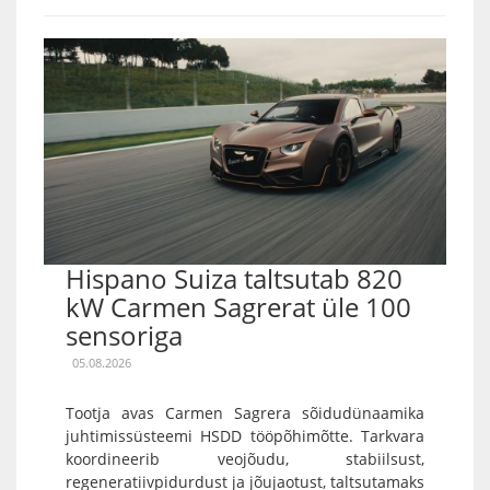
Hispano Suiza taltsutab 820
kW Carmen Sagrerat üle 100
sensoriga
05.08.2026
Tootja avas Carmen Sagrera sõidudünaamika
juhtimissüsteemi HSDD tööpõhimõtte. Tarkvara
koordineerib veojõudu, stabiilsust,
regeneratiivpidurdust ja jõujaotust, taltsutamaks