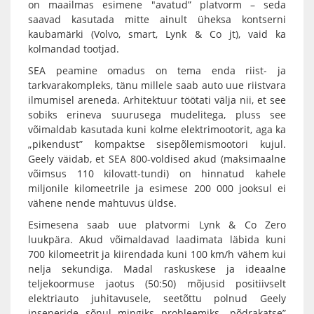
on maailmas esimene "avatud” platvorm – seda
saavad kasutada mitte ainult üheksa kontserni
kaubamärki (Volvo, smart, Lynk & Co jt), vaid ka
kolmandad tootjad.
SEA peamine omadus on tema enda riist- ja
tarkvarakompleks, tänu millele saab auto uue riistvara
ilmumisel areneda. Arhitektuur töötati välja nii, et see
sobiks erineva suurusega mudelitega, pluss see
võimaldab kasutada kuni kolme elektrimootorit, aga ka
„pikendust” kompaktse sisepõlemismootori kujul.
Geely väidab, et SEA 800-voldised akud (maksimaalne
võimsus 110 kilovatt-tundi) on hinnatud kahele
miljonile kilomeetrile ja esimese 200 000 jooksul ei
vähene nende mahtuvus üldse.
Esimesena saab uue platvormi Lynk & Co Zero
luukpära. Akud võimaldavad laadimata läbida kuni
700 kilomeetrit ja kiirendada kuni 100 km/h vähem kui
nelja sekundiga. Madal raskuskese ja ideaalne
teljekoormuse jaotus (50:50) mõjusid positiivselt
elektriauto juhitavusele, seetõttu polnud Geely
inseneride sõnul mingiks probleemiks „põdrakatse”