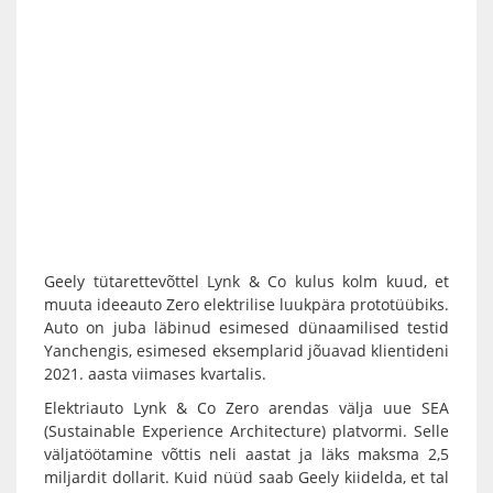
Geely tütarettevõttel Lynk & Co kulus kolm kuud, et
muuta ideeauto Zero elektrilise luukpära prototüübiks.
Auto on juba läbinud esimesed dünaamilised testid
Yanchengis, esimesed eksemplarid jõuavad klientideni
2021. aasta viimases kvartalis.
Elektriauto Lynk & Co Zero arendas välja uue SEA
(Sustainable Experience Architecture) platvormi. Selle
väljatöötamine võttis neli aastat ja läks maksma 2,5
miljardit dollarit. Kuid nüüd saab Geely kiidelda, et tal