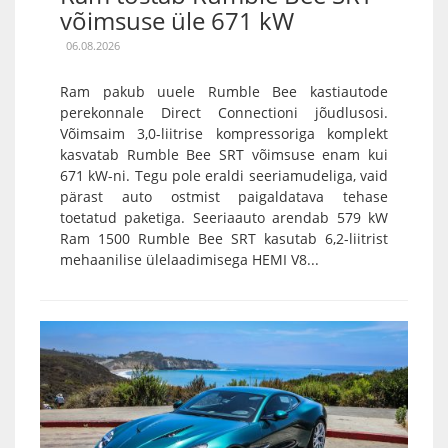
võimsuse üle 671 kW
06.08.2026
Ram pakub uuele Rumble Bee kastiautode
perekonnale Direct Connectioni jõudlusosi.
Võimsaim 3,0-liitrise kompressoriga komplekt
kasvatab Rumble Bee SRT võimsuse enam kui
671 kW-ni. Tegu pole eraldi seeriamudeliga, vaid
pärast auto ostmist paigaldatava tehase
toetatud paketiga. Seeriaauto arendab 579 kW
Ram 1500 Rumble Bee SRT kasutab 6,2-liitrist
mehaanilise ülelaadimisega HEMI V8...