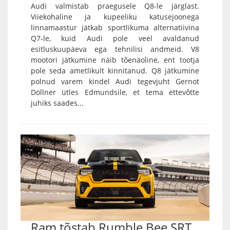
Audi valmistab praegusele Q8-le järglast.
Viiekohaline ja kupeeliku katusejoonega
linnamaastur jätkab sportlikuma alternatiivina
Q7-le, kuid Audi pole veel avaldanud
esitluskuupäeva ega tehnilisi andmeid. V8
mootori jätkumine näib tõenäoline, ent tootja
pole seda ametlikult kinnitanud. Q8 jätkumine
polnud varem kindel Audi tegevjuht Gernot
Döllner ütles Edmundsile, et tema ettevõtte
juhiks saades...
Ram tõstab Rumble Bee SRT