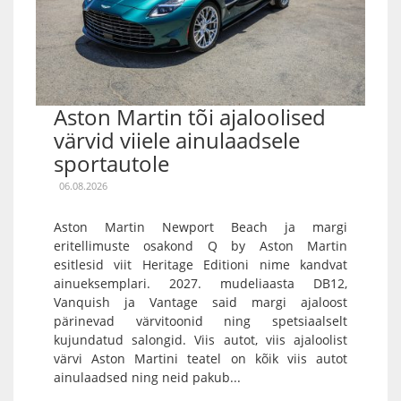
Aston Martin tõi ajaloolised
värvid viiele ainulaadsele
sportautole
06.08.2026
Aston Martin Newport Beach ja margi
eritellimuste osakond Q by Aston Martin
esitlesid viit Heritage Editioni nime kandvat
ainueksemplari. 2027. mudeliaasta DB12,
Vanquish ja Vantage said margi ajaloost
pärinevad värvitoonid ning spetsiaalselt
kujundatud salongid. Viis autot, viis ajaloolist
värvi Aston Martini teatel on kõik viis autot
ainulaadsed ning neid pakub...