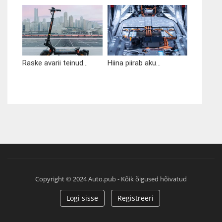
Raske avarii teinud...
Hiina piirab aku...
Copyright © 2024 Auto.pub - Kõik õigused hõivatud
Logi sisse
Registreeri