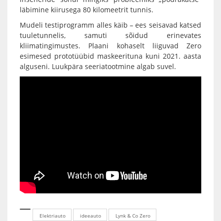
läbimine kiirusega 80 kilomeetrit tunnis.
Mudeli testiprogramm alles käib – ees seisavad katsed
tuuletunnelis, samuti sõidud erinevates
kliimatingimustes. Plaani kohaselt liiguvad Zero
esimesed prototüübid maskeerituna kuni 2021. aasta
alguseni. Luukpära seeriatootmine algab suvel.
Elektriauto
ideeauto
Lynk & Co Zero