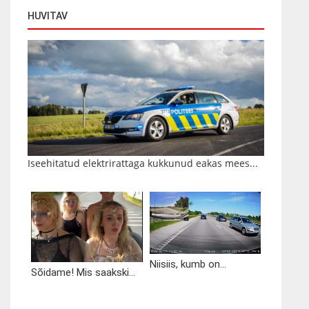
HUVITAV
Iseehitatud elektrirattaga kukkunud eakas mees...
Niisiis, kumb on...
Sõidame! Mis saakski...