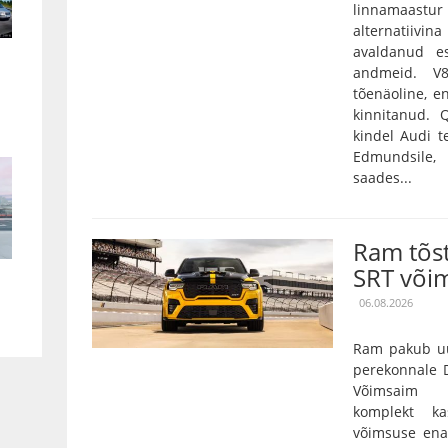
linnamaas
alternatiivin
avaldanud es
andmeid. V
tõenäoline, e
kinnitanud.
kindel Audi t
Edmundsile,
saades...
Ram tõs
SRT või
06.08.2026
Ram pakub uu
perekonnale D
Võimsaim 3,
komplekt k
võimsuse ena