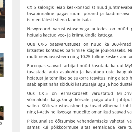
CX-5 salongis leiab keskkonsoolist nüüd juhtmevaba 
tasapinnaline pagasiruumi põrand ja laadimisava 
istmed täiesti sileda laadimisala.
Newground varustustasemega autodes on nüüd pa
hoiuala kaetud vee- ja kriimukindla kattega.
Uue CX-5 baasvarustuses on nüüd ka 360-kraa
kitsastes kohtades parkimise kõigile jõukohaseks.
multimeediasüsteem ning 10,25-tolline keskekraan o
Euroopas saavad tarbijad nüüd kasutada ka uut My
tuvastada auto asukohta ja kasutada uste kaugluk
hoiatust ja tehnilise seisukorra teavitusi ning aitab h
saab äpist näha sõiduki kasutusajalugu ja hoolduste
Uus CX-5 on esmakordselt varustatud Mi-Drive
võimaldab käigukangi kõrvale paigutatud juhtpu
valida. Kõik varustusastmed pakuvad vähemalt kaht 
ning i-Activ nelikveoga mudelite omanikud saavad val
Pikisuunalise õõtsumise vähendamiseks vahetati vä
b
samas kui põikkoormuse aitas eemaldada kere tu