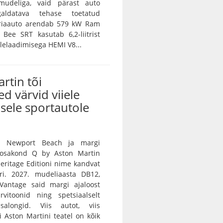
amudeliga, vaid pärast auto
galdatava tehase toetatud
eriaauto arendab 579 kW Ram
Bee SRT kasutab 6,2-liitrist
lelaadimisega HEMI V8...
rtin tõi
ed värvid viiele
sele sportautole
n Newport Beach ja margi
e osakond Q by Aston Martin
 Heritage Editioni nime kandvat
ri. 2027. mudeliaasta DB12,
Vantage said margi ajaloost
rvitoonid ning spetsiaalselt
salongid. Viis autot, viis
vi Aston Martini teatel on kõik