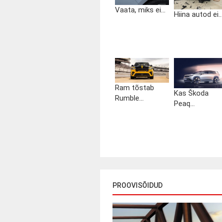
Vaata, miks ei...
Hiina autod ei..
Ram tõstab
Kas Škoda
Rumble...
Peaq...
PROOVISÕIDUD