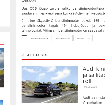
kohtades.
Uus CX-5 jõuab turule valiku bensiinimootoritega
saadaval nii esikveolisena kui ka i-Activi nelikveosüs
2-liitrine Skyactiv-G bensiinimootor pakub 165 ho
bensiinimootor tagab 194 hobujõudu ja pakub
tehnoloogiat. Võimsam bensiinimootor on saadaval v
Bensiinimootor
linnamaastur
Mazda CX-5
RELATED POSTS
Audi kin
ja säilit
rolli
06.08.2026
Audi valmista
Viiekohaline