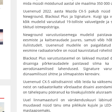
mida müüdi möödunud aastal üle maailma 350 000 ü
.
Uuenenud 2022. aasta Mazda CX-5 pakub nüüd ko
Newground, Blackout Plus ja Signature. Kuigi iga v
kõik mudelid varustatud 19-tolliste valuvelgede ja 
tikitud istmepolstriga.
Newground varustustasemega mudelid paistava
eesmiste ja kaitseraudade juures, samuti võib hõb
iluliistudelt. Uuenenud mudelile on paigaldatu
eesmine radiaatorivõre on nüüd kaunistatud rohelist
Blackout Plus varustustasemel on läikivad mustad de
disainiga põrkeraudadele paistavad silma ka 
aerodünaamilised lahendused. Signature varu
dünaamilisust ühtne ja silmapaistev kerevärv.
Uuenenud CX-5 välisdisainist võib leida ka väikse
neist on radiaatorikatte võrelaadse disaini asendamin
on tähelepanu pööranud ka tiivakujulistele alusraami
Uuel linnamaasturil on värskenduskuuri läbinu
muudavad nüüd tänu oma piklikule kujule ja LED-v
mastaapsemaks.