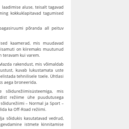
laadimise aluse, teisalt tagavad
ning kokkuklapitavad tagumised
gasiruumi põranda all peituv
dised kaamerad, mis muudavad
 Niisamuti on kiiremaks muutunud
n teravam kui varem.
Mazda rakendust, mis võimaldab
ustust, kuvab lukustamata uste
elistada tehnilisele toele. Ühtlasi
ks aega broneerida.
 sõidurežiimisüsteemiga, mis
ldist režiime ühe puudutusega
sõidurežiimi – Normal ja Sport –
ida ka Off-Road režiimi.
lja sõidukis kasutatavad vedrud,
gevdamine istmete kinnitamise