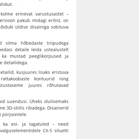
hikut.
lme erinevat varustusastet –
ersioon pakub midagi erilist, on
sõiduki üldise disainiga sobituva
d silma hõbedaste triipudega
edasi detaile leida ustealustelt
d ka mustad peeglikorpused ja
e detailidega.
tailid, kusjuures lisaks eristuva
rattakoobaste kontuurid ning
stustaseme juures rõhutavad
maid uuendusi. Üheks olulisemaks
e 3D-stiilis ribadega. Disainerid
 piirjoontele.
d ka esi- ja tagatuled – need
alguselementidele CX-5 siluetti