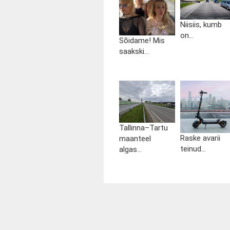
Niisiis, kumb
on...
Sõidame! Mis
saakski...
Tallinna–Tartu
Raske avarii
maanteel
teinud...
algas...