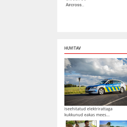
Aircross...
HUVITAV
Iseehitatud elektrirattaga
kukkunud eakas mees...