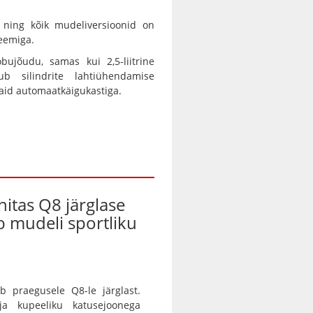
 ning kõik mudeliversioonid on
teemiga.
bujõudu, samas kui 2,5-liitrine
 silindrite lahtiühendamise
aid automaatkäigukastiga.
nitas Q8 järglase
ab mudeli sportliku
b praegusele Q8-le järglast.
 ja kupeeliku katusejoonega