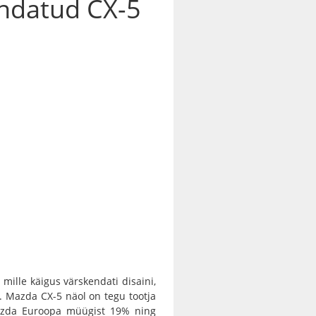
ndatud CX-5
mille käigus värskendati disaini,
. Mazda CX-5 näol on tegu tootja
azda Euroopa müügist 19% ning