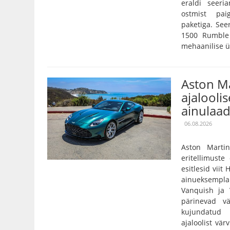
eraldi seeri
ostmist pai
paketiga. Se
1500 Rumble 
mehaanilise ü
Aston Ma
ajaloolis
ainulaad
06.08.2026
Aston Marti
eritellimust
esitlesid viit
ainueksempla
Vanquish ja 
pärinevad vä
kujundatud 
ajaloolist vär