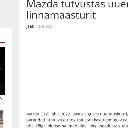
Mazda tutvustas uue
linnamaasturit
jaak
16.03.2022
A
Mazda CX-5 läbis 2022. aasta alguses uuenduskuuri, 
parandati juhitavust ning täiustati kasutusmugavust
ühe kõige olulisema mudeliga, mis moodustab M