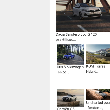
Dacia Sandero Eco-G 120
praktilisus...
KGM Torres
Uus Volkswagen
Hybrid:...
T-Roc...
Uncharted pea
tõestama,...
Citroën C5