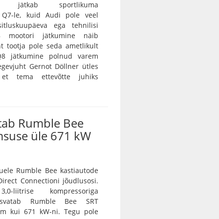
tur jätkab sportlikuma
a Q7-le, kuid Audi pole veel
itluskuupäeva ega tehnilisi
8 mootori jätkumine näib
nt tootja pole seda ametlikult
 Q8 jätkumine polnud varem
egevjuht Gernot Döllner ütles
 et tema ettevõtte juhiks
tab Rumble Bee
msuse üle 671 kW
ele Rumble Bee kastiautode
irect Connectioni jõudlusosi.
0-liitrise kompressoriga
asvatab Rumble Bee SRT
m kui 671 kW-ni. Tegu pole