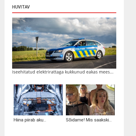
HUVITAV
Iseehitatud elektrirattaga kukkunud eakas mees...
Hiina piirab aku...
Sõidame! Mis saakski...