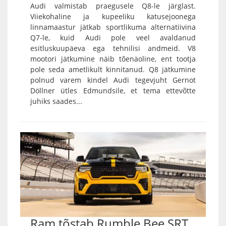
Audi valmistab praegusele Q8-le järglast.
Viiekohaline ja kupeeliku katusejoonega
linnamaastur jätkab sportlikuma alternatiivina
Q7-le, kuid Audi pole veel avaldanud
esitluskuupäeva ega tehnilisi andmeid. V8
mootori jätkumine näib tõenäoline, ent tootja
pole seda ametlikult kinnitanud. Q8 jätkumine
polnud varem kindel Audi tegevjuht Gernot
Döllner ütles Edmundsile, et tema ettevõtte
juhiks saades...
Ram tõstab Rumble Bee SRT