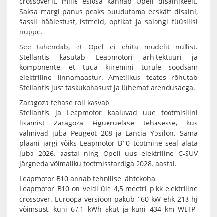
crossover’it, mille esiosa kannab Opeli disainikeelt.
Saksa margi panus peaks puudutama eeskätt disaini,
šassii häälestust, istmeid, optikat ja salongi füüsilisi
nuppe.
See tähendab, et Opel ei ehita mudelit nullist.
Stellantis kasutab Leapmotori arhitektuuri ja
komponente, et tuua kiiremini turule soodsam
elektriline linnamaastur. Ametlikus teates rõhutab
Stellantis just taskukohasust ja lühemat arendusaega.
Zaragoza tehase roll kasvab
Stellantis ja Leapmotor kaaluvad uue tootmisliini
lisamist Zaragoza Figueruelase tehasesse, kus
valmivad juba Peugeot 208 ja Lancia Ypsilon. Sama
plaani järgi võiks Leapmotor B10 tootmine seal alata
juba 2026. aastal ning Opeli uus elektriline C-SUV
järgneda võimaliku tootmisstardiga 2028. aastal.
Leapmotor B10 annab tehnilise lähtekoha
Leapmotor B10 on veidi üle 4,5 meetri pikk elektriline
crossover. Euroopa versioon pakub 160 kW ehk 218 hj
võimsust, kuni 67,1 kWh akut ja kuni 434 km WLTP-