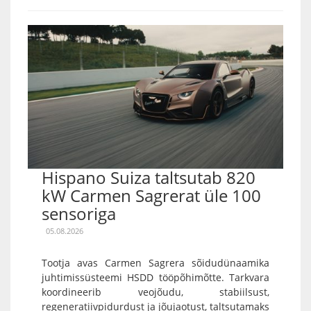
Hispano Suiza taltsutab 820
kW Carmen Sagrerat üle 100
sensoriga
05.08.2026
Tootja avas Carmen Sagrera sõidudünaamika
juhtimissüsteemi HSDD tööpõhimõtte. Tarkvara
koordineerib veojõudu, stabiilsust,
regeneratiivpidurdust ja jõujaotust, taltsutamaks