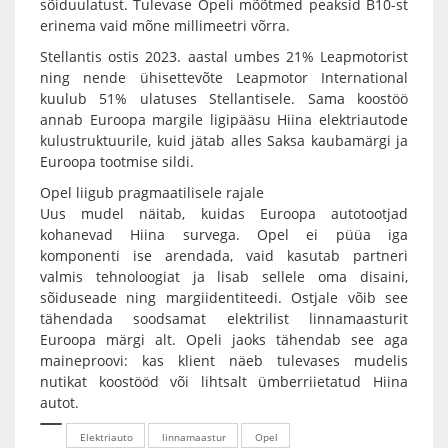
sõiduulatust. Tulevase Opeli mõõtmed peaksid B10-st
erinema vaid mõne millimeetri võrra.
Stellantis ostis 2023. aastal umbes 21% Leapmotorist
ning nende ühisettevõte Leapmotor International
kuulub 51% ulatuses Stellantisele. Sama koostöö
annab Euroopa margile ligipääsu Hiina elektriautode
kulustruktuurile, kuid jätab alles Saksa kaubamärgi ja
Euroopa tootmise sildi.
Opel liigub pragmaatilisele rajale
Uus mudel näitab, kuidas Euroopa autotootjad
kohanevad Hiina survega. Opel ei püüa iga
komponenti ise arendada, vaid kasutab partneri
valmis tehnoloogiat ja lisab sellele oma disaini,
sõiduseade ning margiidentiteedi. Ostjale võib see
tähendada soodsamat elektrilist linnamaasturit
Euroopa märgi alt. Opeli jaoks tähendab see aga
maineproovi: kas klient näeb tulevases mudelis
nutikat koostööd või lihtsalt ümberriietatud Hiina
autot.
Elektriauto
linnamaastur
Opel