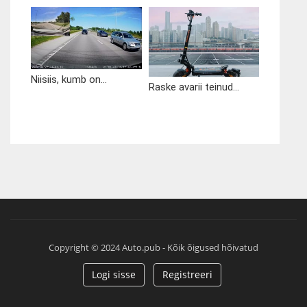
Niisiis, kumb on...
Raske avarii teinud...
Copyright © 2024 Auto.pub - Kõik õigused hõivatud
Logi sisse
Registreeri