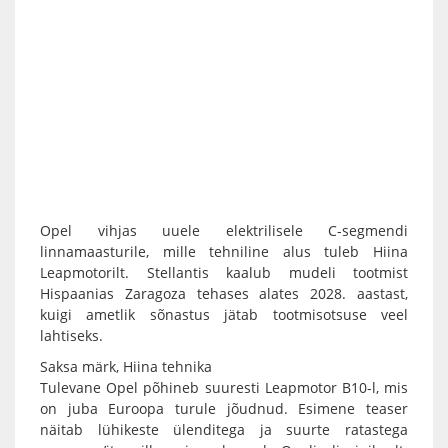
Opel vihjas uuele elektrilisele C-segmendi
linnamaasturile, mille tehniline alus tuleb Hiina
Leapmotorilt. Stellantis kaalub mudeli tootmist
Hispaanias Zaragoza tehases alates 2028. aastast,
kuigi ametlik sõnastus jätab tootmisotsuse veel
lahtiseks.
Saksa märk, Hiina tehnika
Tulevane Opel põhineb suuresti Leapmotor B10-l, mis
on juba Euroopa turule jõudnud. Esimene teaser
näitab lühikeste ülenditega ja suurte ratastega