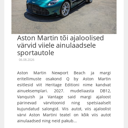
Aston Martin tõi ajaloolised
värvid viiele ainulaadsele
sportautole
06.08.2026
Aston Martin Newport Beach ja margi
eritellimuste osakond Q by Aston Martin
esitlesid viit Heritage Editioni nime kandvat
ainueksemplari. 2027. mudeliaasta DB12,
Vanquish ja Vantage said margi ajaloost
pärinevad värvitoonid ning spetsiaalselt
kujundatud salongid. Viis autot, viis ajaloolist
värvi Aston Martini teatel on kõik viis autot
ainulaadsed ning neid pakub...