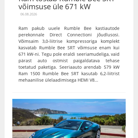
võimsuse üle 671 kW
06.08.2026
Ram pakub uuele Rumble Bee kastiautode
perekonnale Direct Connectioni jõudlusosi.
Võimsaim 3,0-liitrise kompressoriga komplekt
kasvatab Rumble Bee SRT võimsuse enam kui
671 kW-ni. Tegu pole eraldi seeriamudeliga, vaid
pärast auto ostmist paigaldatava tehase
toetatud paketiga. Seeriaauto arendab 579 kW
Ram 1500 Rumble Bee SRT kasutab 6,2-liitrist
mehaanilise ülelaadimisega HEMI V8...