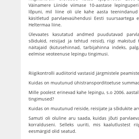
Väinamere Liinide viimase 10-aastase lepinguperi
lõpuni, mil liine oli üle kahe aasta teenindanu
käsitletud parvlaevaühendusi Eesti suursaartega e
Heltermaa liine.
Ülevaates kasutatud andmed puudutavad parvlae
sõidukid, reisijad ja tehtud reisid), riigi makstud
näitajaid (kütusehinnad, tarbijahinna indeks, pal
eelmise veoteenuse lepingu tingimusi.
Riigikontrolli audiitorid vastasid järgmistele peamist
Kuidas on muutunud ühistransporditoetuse summad 
Mille poolest erinevad kahe lepingu, s.o 2006. aastal
tingimused?
Kuidas on muutunud reiside, reisijate ja sõidukite ar
Samuti oli oluline aru saada, kuidas jõuti parvla
korralduseni. Selleks uuriti, mis kaalutlustest r
eesmärgid olid seatud.