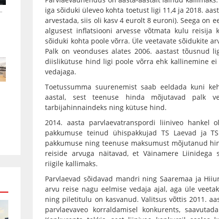
.
iga sõiduki üleveo kohta toetust ligi 11,4 ja 2018. aast
arvestada, siis oli kasv 4 eurolt 8 euroni). Seega on
algusest inflatsiooni arvesse võtmata kulu reisij
sõiduki kohta poole võrra. Üle veetavate sõidukite a
Palk on veonduses alates 2006. aastast tõusnud li
diislikütuse hind ligi poole võrra ehk kallinemine 
vedajaga.
Toetussumma suurenemist saab eeldada kuni keht
aastal, sest teenuse hinda mõjutavad palk ve
tarbijahinnaindeks ning kütuse hind.
2014. aasta parvlaevatranspordi liiniveo hankel
pakkumuse teinud ühispakkujad TS Laevad ja TS
pakkumuse ning teenuse maksumust mõjutanud hinn
reiside arvuga näitavad, et Väinamere Liinidega 
riigile kallimaks.
Parvlaevad sõidavad mandri ning Saaremaa ja Hii
arvu reise nagu eelmise vedaja ajal, aga üle veetak
ning piletitulu on kasvanud. Valitsus võttis 2011. aa
parvlaevaveo korraldamisel konkurents, saavutada