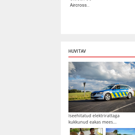
Aircross...
HUVITAV
Iseehitatud elektrirattaga
kukkunud eakas mees...