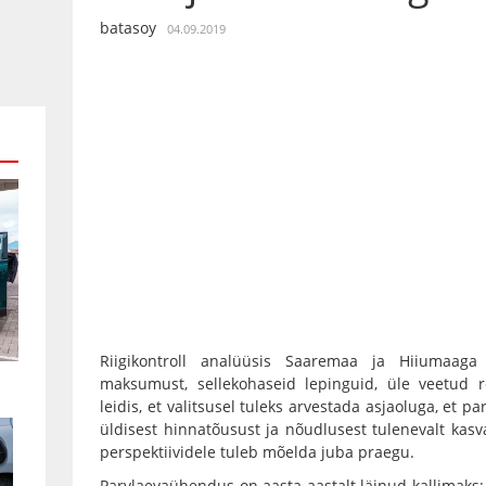
batasoy
04.09.2019
Riigikontroll analüüsis Saaremaa ja Hiiumaaga
maksumust, sellekohaseid lepinguid, üle veetud re
leidis, et valitsusel tuleks arvestada asjaoluga, et p
üldisest hinnatõusust ja nõudlusest tulenevalt ka
perspektiividele tuleb mõelda juba praegu.
Parvlaevaühendus on aasta-aastalt läinud kallimaks: t