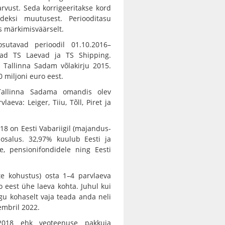
rvust. Seda korrigeeritakse kord
ndeksi muutusest. Periooditasu
s märkimisväärselt.
osutavad perioodil 01.10.2016–
mad TS Laevad ja TS Shipping.
 Tallinna Sadam võlakirju 2015.
0 miljoni euro eest.
Tallinna Sadama omandis olev
aeva: Leiger, Tiiu, Tõll, Piret ja
18 on Eesti Vabariigil (majandus-
osalus. 32,97% kuulub Eesti ja
le, pensionifondidele ning Eesti
tte kohustus) osta 1–4 parvlaeva
o eest ühe laeva kohta. Juhul kui
ngu kohaselt vaja teada anda neli
embril 2022.
6–2018 ehk veoteenuse pakkuja