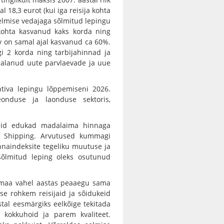
al 18,3 eurot (kui iga reisija kohta
 eelmise vedajaga sõlmitud lepingu
a kohta kasvanud kaks korda ning
rv on samal ajal kasvanud ca 60%.
gi 2 korda ning tarbijahinnad ja
ei alanud uute parvlaevade ja uue
iva lepingu lõppemiseni 2026.
onduse ja laonduse sektoris,
 olid edukad madalaima hinnaga
 Shipping. Arvutused kummagi
aindeksite tegeliku muutuse ja
sõlmitud leping oleks osutunud
umaa vahel aastas peaaegu sama
se rohkem reisijaid ja sõidukeid
stal eesmärgiks eelkõige tekitada
 kokkuhoid ja parem kvaliteet.