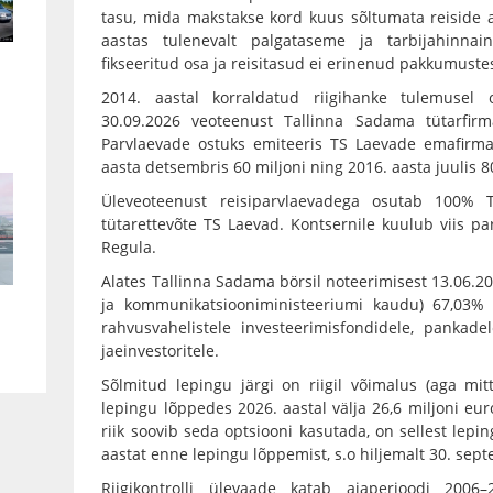
tasu, mida makstakse kord kuus sõltumata reiside a
aastas tulenevalt palgataseme ja tarbijahinnai
fikseeritud osa ja reisitasud ei erinenud pakkumuste
2014. aastal korraldatud riigihanke tulemusel 
30.09.2026 veoteenust Tallinna Sadama tütarfir
Parvlaevade ostuks emiteeris TS Laevade emafirma
aasta detsembris 60 miljoni ning 2016. aasta juulis 8
Üleveoteenust reisiparvlaevadega osutab 100% 
tütarettevõte TS Laevad. Kontsernile kuulub viis parvl
Regula.
Alates Tallinna Sadama börsil noteerimisest 13.06.20
ja kommunikatsiooniministeeriumi kaudu) 67,03% 
rahvusvahelistele investeerimisfondidele, pankade
jaeinvestoritele.
Sõlmitud lepingu järgi on riigil võimalus (aga mi
lepingu lõppedes 2026. aastal välja 26,6 miljoni eur
riik soovib seda optsiooni kasutada, on sellest lepi
aastat enne lepingu lõppemist, s.o hiljemalt 30. sept
Riigikontrolli ülevaade katab ajaperioodi 200