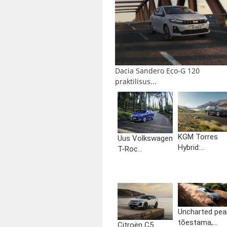
Dacia Sandero Eco-G 120
praktilisus...
KGM Torres
Uus Volkswagen
Hybrid:...
T-Roc...
Uncharted pea
tõestama,...
Citroën C5