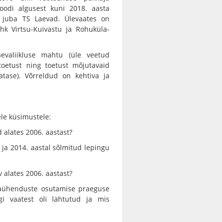
oodi algusest kuni 2018. aasta
d juba TS Laevad. Ülevaates on
hk Virtsu-Kuivastu ja Rohuküla-
valiikluse mahtu (üle veetud
 toetust ning toetust mõjutavaid
gatase). Võrreldud on kehtiva ja
ele küsimustele:
alates 2006. aastast?
 ja 2014. aastal sõlmitud lepingu
v alates 2006. aastast?
evaühenduste osutamise praeguse
iigi vaatest oli lähtutud ja mis