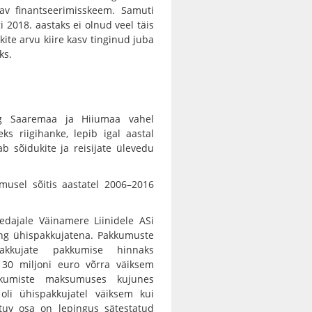
tav finantseerimisskeem. Samuti
i 2018. aastaks ei olnud veel täis
kite arvu kiire kasv tinginud juba
ks.
ng Saaremaa ja Hiiumaa vahel
ks riigihanke, lepib igal aastal
b sõidukite ja reisijate ülevedu
musel sõitis aastatel 2006–2016
vedajale Väinamere Liinidele ASi
ing ühispakkujatena. Pakkumuste
akkujate pakkumise hinnaks
i 30 miljoni euro võrra väiksem
kkumiste maksumuses kujunes
oli ühispakkujatel väiksem kui
tuv osa on lepingus sätestatud