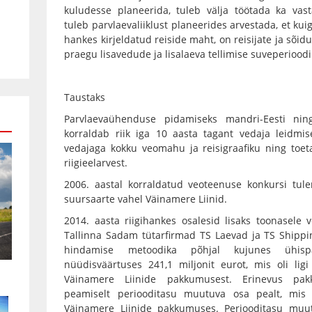
kuludesse planeerida, tuleb välja töötada ka vas
tuleb parvlaevaliiklust planeerides arvestada, et kuig
hankes kirjeldatud reiside maht, on reisijate ja sõidu
praegu lisavedude ja lisalaeva tellimise suveperioodi
Taustaks
Parvlaevaühenduse pidamiseks mandri-Eesti ni
korraldab riik iga 10 aasta tagant vedaja leidmise
vedajaga kokku veomahu ja reisigraafiku ning toeta
riigieelarvest.
2006. aastal korraldatud veoteenuse konkursi tule
suursaarte vahel Väinamere Liinid.
2014. aasta riigihankes osalesid lisaks toonasele 
Tallinna Sadam tütarfirmad TS Laevad ja TS Shipp
hindamise metoodika põhjal kujunes ühisp
nüüdisväärtuses 241,1 miljonit eurot, mis oli lig
Väinamere Liinide pakkumusest. Erinevus pa
peamiselt periooditasu muutuva osa pealt, mis 
Väinamere Liinide pakkumuses. Periooditasu muu