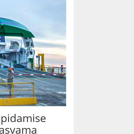
 pidamise
kasvama