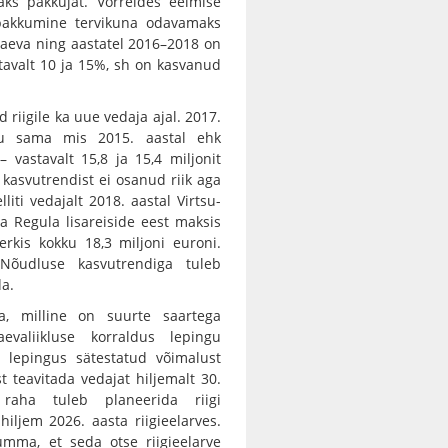
kaks pakkujat. Võrreldes eelmise
 pakkumine tervikuna odavamaks
 laeva ning aastatel 2016–2018 on
stavalt 10 ja 15%, sh on kasvanud
riigile ka uue vedaja ajal. 2017.
du sama mis 2015. aastal ehk
 vastavalt 15,8 ja 15,4 miljonit
 kasvutrendist ei osanud riik aga
iti vedajalt 2018. aastal Virtsu-
va Regula lisareiside eest maksis
kerkis kokku 18,3 miljoni euroni.
 Nõudluse kasvutrendiga tuleb
da.
a, milline on suurte saartega
evaliikluse korraldus lepingu
a lepingus sätestatud võimalust
t teavitada vedajat hiljemalt 30.
raha tuleb planeerida riigi
hiljem 2026. aasta riigieelarves.
umma, et seda otse riigieelarve