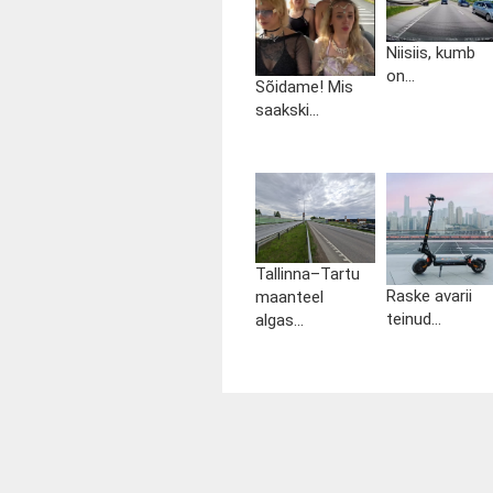
Niisiis, kumb
on...
Sõidame! Mis
saakski...
Tallinna–Tartu
Raske avarii
maanteel
teinud...
algas...