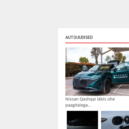
AUTOUUDISED
Nissan Qashqai läbis ühe
paagitäiega...