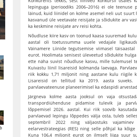
Konkurents tekkis, sest liiniveo konkursil osales 
lepinguga (perioodiks 2006–2016) ei ole teenuse
läinud, kuid liinidel on kolme asemel neli uut suurt
kasvanud üle veetavate reisijate ja sõidukite arv va
ka keskmine reisijate arv reisi kohta.
Nõudluse kiire kasv on toonud kaasa suuremad kulud 
aastal oli toetussumma uuele vedajale ligikau
Väinamere Liinide tegutsemise viimasel täisaastal –
eurot. Hoolimata senisest üleveetud sõidukite hulga
ette näha suvist nõudluse kasvu, mille tulemusel tell
Kuivastu liinil lisareisid kolmanda laevaga. Parvlae
riik kokku 1,71 miljonit ning aastane kulu riigile 
Lisareisid on tellitud ka 2019. aasta suveks.
parvlaevateenuse planeerimisel ka edaspidi arvesta
Järgneva kolme aasta jooksul on vaja otsustad
transpordiühenduse pidamise tulevik ja parvla
lõppemisel 2026. aastal. Kui riik soovib kasutad
parvlaevad lepingu lõppedes välja osta, tuleb selles
septembril 2022 ning väljaostuks vajaminev 
b
eelarvestrateegias (RES) ning selle põhjal ka kõige 
Kuna 106,4 miljonit eurot on ilmselt liiga suur s