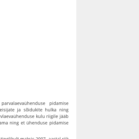
 parvalaevaühenduse pidamise
isijate ja sõidukite hulka ning
arvlaevaühenduse kulu riigile jääb
svama ning et ühenduse pidamise
inglikult maksis 2007. aastal riik