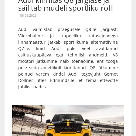
säilitab mudeli sportliku rolli
06.08.2026
Audi valmistab praegusele Q8-le järglast.
Viiekohaline ja kupeeliku katusejoonega
linnamaastur jätkab sportlikuma alternatiivina
Q7-le, kuid Audi pole veel avaldanud
esitluskuupäeva ega tehnilisi andmeid. V8
mootori jätkumine näib tõenäoline, ent tootja
pole seda ametlikult kinnitanud. Q8 jätkumine
polnud varem kindel Audi tegevjuht Gernot
Döllner ütles Edmundsile, et tema ettevõtte
juhiks saades...