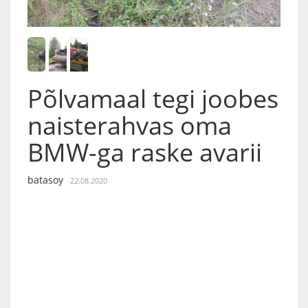
Põlvamaal tegi joobes
naisterahvas oma
BMW-ga raske avarii
batasoy
22.08.2020