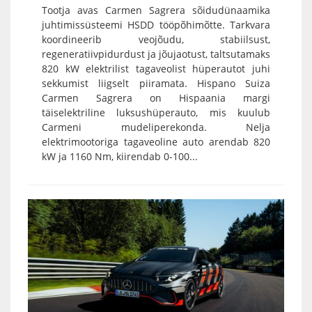
Tootja avas Carmen Sagrera sõidudünaamika
juhtimissüsteemi HSDD tööpõhimõtte. Tarkvara
koordineerib veojõudu, stabiilsust,
regeneratiivpidurdust ja jõujaotust, taltsutamaks
820 kW elektrilist tagaveolist hüperautot juhi
sekkumist liigselt piiramata. Hispano Suiza
Carmen Sagrera on Hispaania margi
täiselektriline luksushüperauto, mis kuulub
Carmeni mudeliperekonda. Nelja
elektrimootoriga tagaveoline auto arendab 820
kW ja 1160 Nm, kiirendab 0-100...