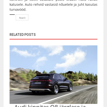
katusele. Auto rehvid vastasid nõuetele ja juht kasutas
turvavööd.
Avarii
RELATED POSTS
Audi kinnitas Q8 järglase ja