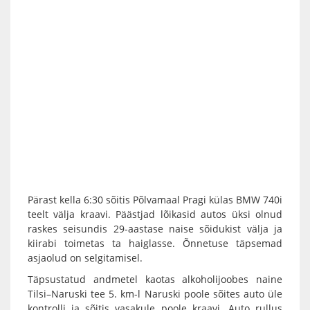
Pärast kella 6:30 sõitis Põlvamaal Pragi külas BMW 740i
teelt välja kraavi. Päästjad lõikasid autos üksi olnud
raskes seisundis 29-aastase naise sõidukist välja ja
kiirabi toimetas ta haiglasse. Õnnetuse täpsemad
asjaolud on selgitamisel.
Täpsustatud andmetel kaotas alkoholijoobes naine
Tilsi–Naruski tee 5. km-l Naruski poole sõites auto üle
kontrolli ja sõitis vasakule poole kraavi. Auto rullus