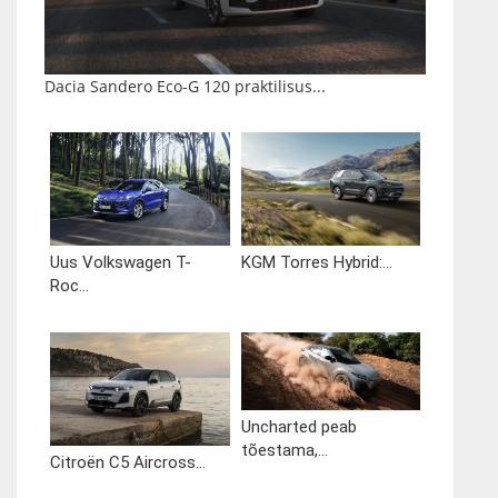
Dacia Sandero Eco-G 120 praktilisus...
Uus Volkswagen T-
KGM Torres Hybrid:...
Roc...
Uncharted peab
tõestama,...
Citroën C5 Aircross...