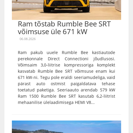
Ram tõstab Rumble Bee SRT
võimsuse üle 671 kW
06.08.2026
Ram pakub uuele Rumble Bee kastiautode
perekonnale Direct Connectioni jõudlusosi.
Võimsaim 3,0-liitrise kompressoriga komplekt
kasvatab Rumble Bee SRT võimsuse enam kui
671 kW-ni. Tegu pole eraldi seeriamudeliga, vaid
pärast auto ostmist paigaldatava tehase
toetatud paketiga. Seeriaauto arendab 579 kW
Ram 1500 Rumble Bee SRT kasutab 6,2-liitrist
mehaanilise ülelaadimisega HEMI V8...