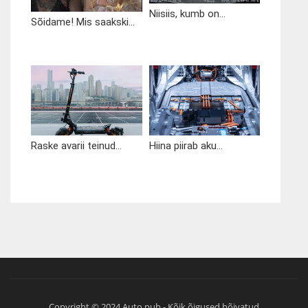
Niisiis, kumb on...
Sõidame! Mis saakski...
Raske avarii teinud...
Hiina piirab aku...
Copyright © 2024 Auto.pub - Kõik õigused hõivatud