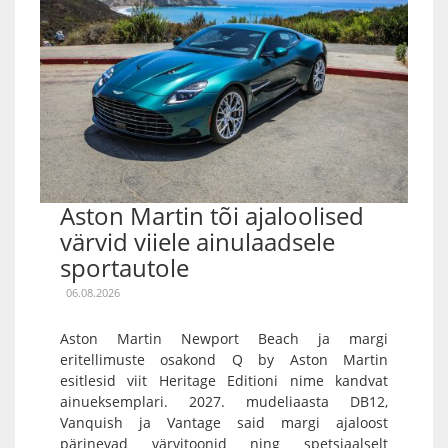
Aston Martin tõi ajaloolised
värvid viiele ainulaadsele
sportautole
06.08.2026
Aston Martin Newport Beach ja margi
eritellimuste osakond Q by Aston Martin
esitlesid viit Heritage Editioni nime kandvat
ainueksemplari. 2027. mudeliaasta DB12,
Vanquish ja Vantage said margi ajaloost
pärinevad värvitoonid ning spetsiaalselt