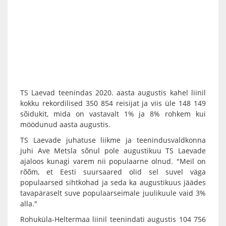
TS Laevad teenindas 2020. aasta augustis kahel liinil
kokku rekordilised 350 854 reisijat ja viis üle 148 149
sõidukit, mida on vastavalt 1% ja 8% rohkem kui
möödunud aasta augustis.
TS Laevade juhatuse liikme ja teenindusvaldkonna
juhi Ave Metsla sõnul pole augustikuu TS Laevade
ajaloos kunagi varem nii populaarne olnud. "Meil on
rõõm, et Eesti suursaared olid sel suvel väga
populaarsed sihtkohad ja seda ka augustikuus jäädes
tavapäraselt suve populaarseimale juulikuule vaid 3%
alla."
Rohuküla-Heltermaa liinil teenindati augustis 104 756