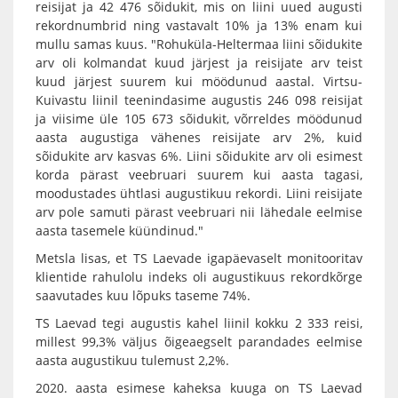
reisijat ja 42 476 sõidukit, mis on liini uued augusti
rekordnumbrid ning vastavalt 10% ja 13% enam kui
mullu samas kuus. "Rohuküla-Heltermaa liini sõidukite
arv oli kolmandat kuud järjest ja reisijate arv teist
kuud järjest suurem kui möödunud aastal. Virtsu-
Kuivastu liinil teenindasime augustis 246 098 reisijat
ja viisime üle 105 673 sõidukit, võrreldes möödunud
aasta augustiga vähenes reisijate arv 2%, kuid
sõidukite arv kasvas 6%. Liini sõidukite arv oli esimest
korda pärast veebruari suurem kui aasta tagasi,
moodustades ühtlasi augustikuu rekordi. Liini reisijate
arv pole samuti pärast veebruari nii lähedale eelmise
aasta tasemele küündinud."
Metsla lisas, et TS Laevade igapäevaselt monitooritav
klientide rahulolu indeks oli augustikuus rekordkõrge
saavutades kuu lõpuks taseme 74%.
TS Laevad tegi augustis kahel liinil kokku 2 333 reisi,
millest 99,3% väljus õigeaegselt parandades eelmise
aasta augustikuu tulemust 2,2%.
2020. aasta esimese kaheksa kuuga on TS Laevad