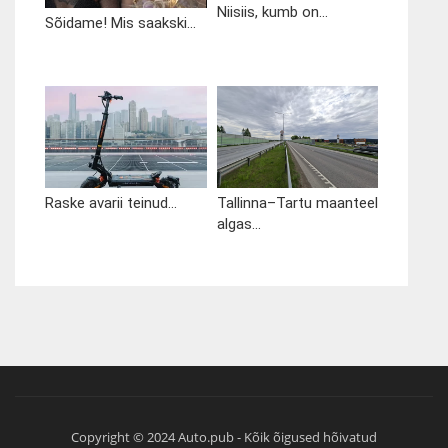
Niisiis, kumb on...
Sõidame! Mis saakski...
Raske avarii teinud...
Tallinna–Tartu maanteel
algas...
Copyright © 2024 Auto.pub - Kõik õigused hõivatud