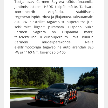
Tootja avas Carmen Sagrera sõidudünaamika
juhtimissüsteemi HSDD tööpõhimõtte. Tarkvara
koordineerib veojõudu, stabiilsust,
regeneratiivpidurdust ja jõujaotust, taltsutamaks
820 kW elektrilist tagaveolist hüperautot juhi
sekkumist liigselt piiramata. Hispano Suiza
Carmen Sagrera on Hispaania margi
täiselektriline luksushüperauto, mis kuulub
Carmeni mudeliperekonda. Nelja
elektrimootoriga tagaveoline auto arendab 820
kW ja 1160 Nm, kiirendab 0-100...