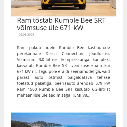
Ram tõstab Rumble Bee SRT
võimsuse üle 671 kW
06.08.2026
Ram pakub uuele Rumble Bee kastiautode
perekonnale Direct Connectioni jõudlusosi.
Võimsaim 3,0-liitrise kompressoriga komplekt
kasvatab Rumble Bee SRT võimsuse enam kui
671 kW-ni. Tegu pole eraldi seeriamudeliga, vaid
pärast auto ostmist paigaldatava tehase
toetatud paketiga. Seeriaauto arendab 579 kW
Ram 1500 Rumble Bee SRT kasutab 6,2-liitrist
mehaanilise ülelaadimisega HEMI V8...