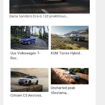
Dacia Sandero Eco-G 120 praktilisus...
Uus Volkswagen T-
KGM Torres Hybrid:...
Roc...
Uncharted peab
tõestama,...
Citroën C5 Aircross...