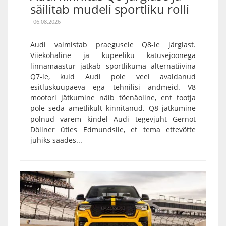
säilitab mudeli sportliku rolli
06.08.2026
Audi valmistab praegusele Q8-le järglast.
Viiekohaline ja kupeeliku katusejoonega
linnamaastur jätkab sportlikuma alternatiivina
Q7-le, kuid Audi pole veel avaldanud
esitluskuupäeva ega tehnilisi andmeid. V8
mootori jätkumine näib tõenäoline, ent tootja
pole seda ametlikult kinnitanud. Q8 jätkumine
polnud varem kindel Audi tegevjuht Gernot
Döllner ütles Edmundsile, et tema ettevõtte
juhiks saades...