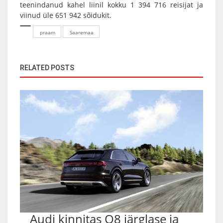
teenindanud kahel liinil kokku 1 394 716 reisijat ja
viinud üle 651 942 sõidukit.
praam
Saaremaa
RELATED POSTS
Audi kinnitas Q8 järglase ja