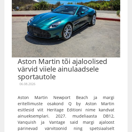
Aston Martin tõi ajaloolised
värvid viiele ainulaadsele
sportautole
06.08.2026
Aston Martin Newport Beach ja margi
eritellimuste osakond Q by Aston Martin
esitlesid viit Heritage Editioni nime kandvat
ainueksemplari. 2027. mudeliaasta DB12,
Vanquish ja Vantage said margi ajaloost
pärinevad värvitoonid ning spetsiaalselt