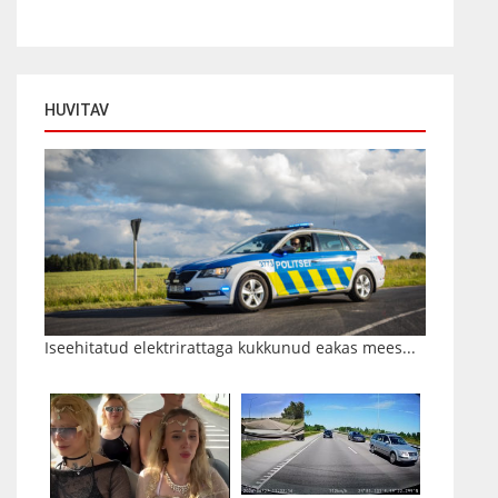
HUVITAV
Iseehitatud elektrirattaga kukkunud eakas mees...