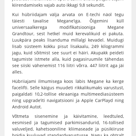
kiirendamiseks vajab auto ikkagi 9,8 sekundit.
Kui hübriidajam välja arvata on E-techi näol tegu
täiesti tavalise Megane’iga. Õigemini küll
universaalkerega modifikatsiooniga Megane
Grandtour, sest hetkel muid kerevalikuid ei pakuta.
Luukpära peaks lisanduma millalgi kevadel. Muidugi
lisab süsteem kokku pisut lisakaalu, 249 kilogrammi
jagu, kuid sõitmist see suurt ei häiri. Akupakk peideti
tagumiste istmete alla, kuid pagasiruumile tähendas
see siiski vähenemist 116 liitri võrra. 447 liitrit aga jäi
alles.
Hübriiajami ilmumisega koos läbis Megane ka kerge
facelifti. Selle käigus muudeti rikkalikumaks varustust,
paigaldati 10,2-tollise ekraaniga multimeediasüsteem
ning upgrade’iti navigatsiooni ja Apple CarPlayd ning
Android Autot.
Võtmeta sisenemine ja käivitamine, leedtuled,
eesmised ja tagumised parkimisandurid, 16-tollised
valuveljed, kahetsooniline kliimaseade ja püsikiiruse
hoidja kuuluvad standardvarustusse. Nagu ka ohtralt