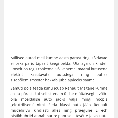
Millised autod meil kümne aasta pärast ringi sõidavad
ei oska päris täpselt keegi öelda. Üks aga on kindel:
ilmselt on tegu rohkemal või vähemal määral kütusena
elektrit kasutavate autodega ning puhas
sisepõlemismootor hakkab juba ajalooks saama.
Samuti pole teada kuhu jõuab Renault Megane kümne
aasta pärast, kui sellist enam üldse müüaksegi – võib-
olla mõeldakse auto jaoks välja mingi hoopis
„elektrilisem” nimi. Seda klassi auto jääb Renault
mudelirivvi kindlasti alles ning praegune E-Tech
pistikhübriid annab suure panuse ettevõtte jaoks uute