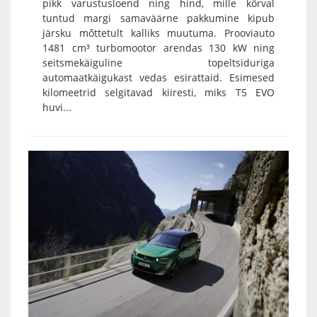
pikk varustusloend ning hind, mille kõrval
tuntud margi samaväärne pakkumine kipub
järsku mõttetult kalliks muutuma. Prooviauto
1481 cm³ turbomootor arendas 130 kW ning
seitsmekäiguline topeltsiduriga
automaatkäigukast vedas esirattaid. Esimesed
kilomeetrid selgitavad kiiresti, miks T5 EVO
huvi...