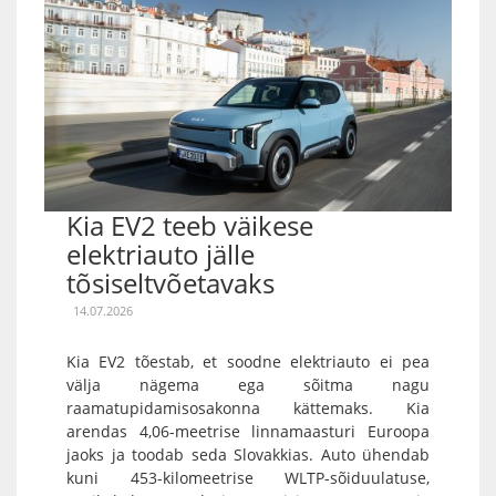
Kia EV2 teeb väikese
elektriauto jälle
tõsiseltvõetavaks
14.07.2026
Kia EV2 tõestab, et soodne elektriauto ei pea
välja nägema ega sõitma nagu
raamatupidamisosakonna kättemaks. Kia
arendas 4,06-meetrise linnamaasturi Euroopa
jaoks ja toodab seda Slovakkias. Auto ühendab
kuni 453-kilomeetrise WLTP-sõiduulatuse,