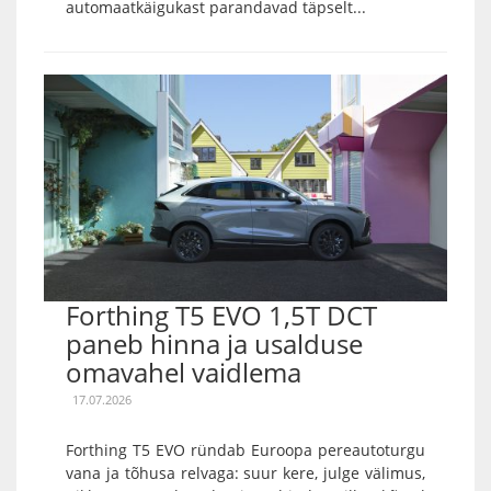
automaatkäigukast parandavad täpselt...
Forthing T5 EVO 1,5T DCT
paneb hinna ja usalduse
omavahel vaidlema
17.07.2026
Forthing T5 EVO ründab Euroopa pereautoturgu
vana ja tõhusa relvaga: suur kere, julge välimus,