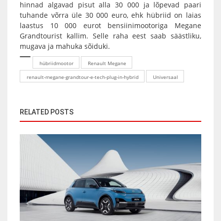
hinnad algavad pisut alla 30 000 ja lõpevad paari
tuhande võrra üle 30 000 euro, ehk hübriid on laias
laastus 10 000 eurot bensiinimootoriga Megane
Grandtourist kallim. Selle raha eest saab säästliku,
mugava ja mahuka sõiduki.
hübriidmootor
Renault Megane
renault-megane-grandtour-e-tech-plug-in-hybrid
Universaal
RELATED POSTS