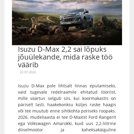
Isuzu D-Max 2,2 sai lõpuks
jõuülekande, mida raske töö
väärib
22.07.2026
Isuzu D-Max pole lihtsalt linnas eputamiseks,
vaid tugevale redelraamile ehitatud tööriist,
mille väärtus selgub siis, kui koormakastis on
päriselt lasti, haakekonksu küljes raske haagis
või tee muutub enne sihtkohta poriseks roopaks.
2026. mudeliaasta ei tee D-Maxist Ford Rangerit
ega Volkswagen Amarokki, kuid uus 2,2-liitrine
diiselmootor ja kaheksakäiguline