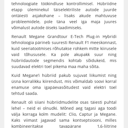
tehnoloogiate töökindluse kontrollimisel. Hübriidne
etapp üleminekul täiselektriliste autode juurde
ontäiesti asjakohane – lisaks akude mahtuvuse
probleemidele, pole täna veel iga maja juures
võimalust autode öiseks laadimiseks.
Renault Megane Grandtour E-Tech Plug-in Hybridi
tehnoloogia pärineb suuresti Renault F1 meeskonnast,
kuid seeriatootmises rõhutakse rohkem mitte kiirusele
vaid tõhususele. Ka pole akupakk suur ning
hübriidautode segmendis kohtab sõidukeid, mis
suudavad elektri toel pikema maa maha sõita.
Kuid Megane’i hübriid pakub sujuvat liikumist ning
üsna korralikku kiirendust, mis võimaldab soovi korral
enamuse oma igapäevasõitudest vaid elektri toel
tehtud saada.
Renault oli siiani hübriidmudelite osas täiesti puhtal
lehel – neid ei olnudki. Mõned aeg tagasi aga toodi
välja korraga kolm mudelit: Clio, Captur ja Megane.
Kaks viimast jagavad sama kontseptsiooni, milles
kombineeritakse tavapärane 1,6-liitrine