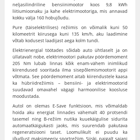
neljasilindriline bensiinimootor koos 9,8 kWh
liitiumioonaku ja kahe elektrimootoriga, mis annavad
kokku välja 160 hobujõudu.
Pure (täiselektrilises) režiimis on võimalik kuni 50
kilomeetrit kiirusega kuni 135 km/h, aku laadimine
võtab kodusest laadijast aega kolm tundi.
Elektrienergial töötades sõidab auto ühtlaselt ja on
üllatavalt nobe, elektrimootori pakutav pöördemoment
205 Nm lubab linnas kõik enam-vähem inimlikud
kiirendused sooritada ilma sisepõlemismootorit appi
võtmata. See pöördemoment aitab kiirendustele kaasa
ka hübriidrežiimis – bensiini- ja elektrimootorid
suudavad omavahel vägagi harmoonilise koosluse
moodustada.
Autol on olemas E-Save funktsioon, mis võimaldab
hoida aku energiat linnades vähemalt 40 protsendi
tasemel ning B-režiim nutika kuuekäigulise sidurita
automaatkäigukasti jaoks, mis suurendab pakutava
regeneratsiooni taset. Loomulikult ei puudu ka
jõudlust maksimeeriv sportrežiim. Siiski, paigalt sajani