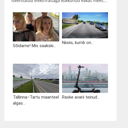
Iseehitatud elektrirattaga kukkunud eakas mees...
Niisiis, kumb on...
Sõidame! Mis saakski...
Tallinna–Tartu maanteel
Raske avarii teinud...
algas...