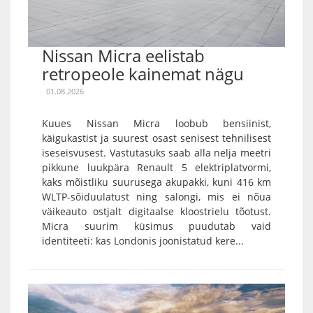
Nissan Micra eelistab
retropeole kainemat nägu
01.08.2026
Kuues Nissan Micra loobub bensiinist,
käigukastist ja suurest osast senisest tehnilisest
iseseisvusest. Vastutasuks saab alla nelja meetri
pikkune luukpära Renault 5 elektriplatvormi,
kaks mõistliku suurusega akupakki, kuni 416 km
WLTP-sõiduulatust ning salongi, mis ei nõua
väikeauto ostjalt digitaalse kloostrielu tõotust.
Micra suurim küsimus puudutab vaid
identiteeti: kas Londonis joonistatud kere...