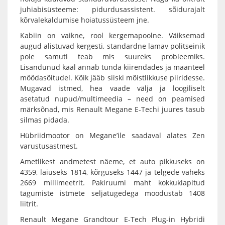
juhiabisüsteeme: pidurdusassistent. sõidurajalt
kõrvalekaldumise hoiatussüsteem jne.
Kabiin on vaikne, rool kergemapoolne. Väiksemad
augud alistuvad kergesti, standardne lamav politseinik
pole samuti teab mis suureks probleemiks.
Lisandunud kaal annab tunda kiirendades ja maanteel
möödasõitudel. Kõik jääb siiski mõistlikkuse piiridesse.
Mugavad istmed, hea vaade välja ja loogiliselt
asetatud nupud/multimeedia – need on peamised
märksõnad, mis Renault Megane E-Techi juures tasub
silmas pidada.
Hübriidmootor on Megane’ile saadaval alates Zen
varustusastmest.
Ametlikest andmetest näeme, et auto pikkuseks on
4359, laiuseks 1814, kõrguseks 1447 ja telgede vaheks
2669 millimeetrit. Pakiruumi maht kokkuklapitud
tagumiste istmete seljatugedega moodustab 1408
liitrit.
Renault Megane Grandtour E-Tech Plug-in Hybridi