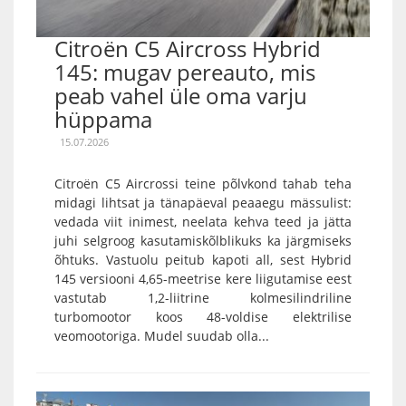
Citroën C5 Aircross Hybrid
145: mugav pereauto, mis
peab vahel üle oma varju
hüppama
15.07.2026
Citroën C5 Aircrossi teine põlvkond tahab teha
midagi lihtsat ja tänapäeval peaaegu mässulist:
vedada viit inimest, neelata kehva teed ja jätta
juhi selgroog kasutamiskõlblikuks ka järgmiseks
õhtuks. Vastuolu peitub kapoti all, sest Hybrid
145 versiooni 4,65-meetrise kere liigutamise eest
vastutab 1,2-liitrine kolmesilindriline
turbomootor koos 48-voldise elektrilise
veomootoriga. Mudel suudab olla...