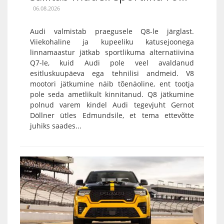
06.08.2026
Audi valmistab praegusele Q8-le järglast.
Viiekohaline ja kupeeliku katusejoonega
linnamaastur jätkab sportlikuma alternatiivina
Q7-le, kuid Audi pole veel avaldanud
esitluskuupäeva ega tehnilisi andmeid. V8
mootori jätkumine näib tõenäoline, ent tootja
pole seda ametlikult kinnitanud. Q8 jätkumine
polnud varem kindel Audi tegevjuht Gernot
Döllner ütles Edmundsile, et tema ettevõtte
juhiks saades...