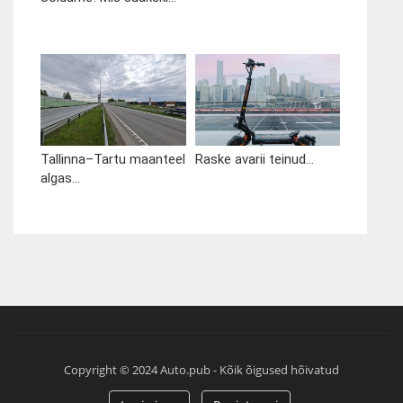
Tallinna–Tartu maanteel
Raske avarii teinud...
algas...
Copyright © 2024 Auto.pub - Kõik õigused hõivatud