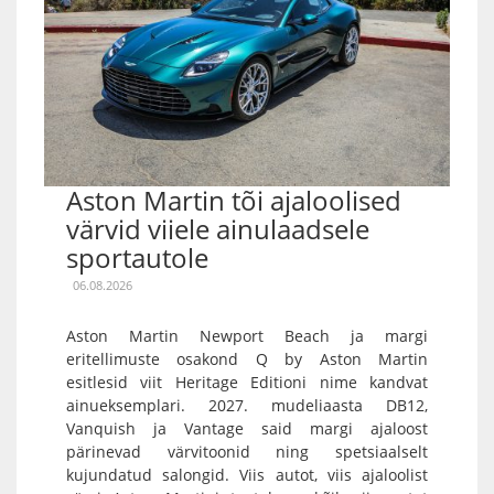
Aston Martin tõi ajaloolised
värvid viiele ainulaadsele
sportautole
06.08.2026
Aston Martin Newport Beach ja margi
eritellimuste osakond Q by Aston Martin
esitlesid viit Heritage Editioni nime kandvat
ainueksemplari. 2027. mudeliaasta DB12,
Vanquish ja Vantage said margi ajaloost
pärinevad värvitoonid ning spetsiaalselt
kujundatud salongid. Viis autot, viis ajaloolist