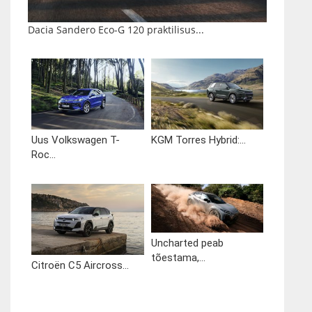
Dacia Sandero Eco-G 120 praktilisus...
Uus Volkswagen T-
KGM Torres Hybrid:...
Roc...
Uncharted peab
tõestama,...
Citroën C5 Aircross...