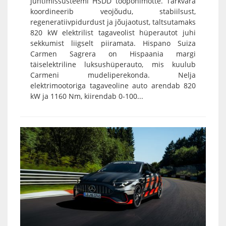
juhtimissüsteemi HSDD tööpõhimõtte. Tarkvara
koordineerib veojõudu, stabiilsust,
regeneratiivpidurdust ja jõujaotust, taltsutamaks
820 kW elektrilist tagaveolist hüperautot juhi
sekkumist liigselt piiramata. Hispano Suiza
Carmen Sagrera on Hispaania margi
täiselektriline luksushüperauto, mis kuulub
Carmeni mudeliperekonda. Nelja
elektrimootoriga tagaveoline auto arendab 820
kW ja 1160 Nm, kiirendab 0-100...