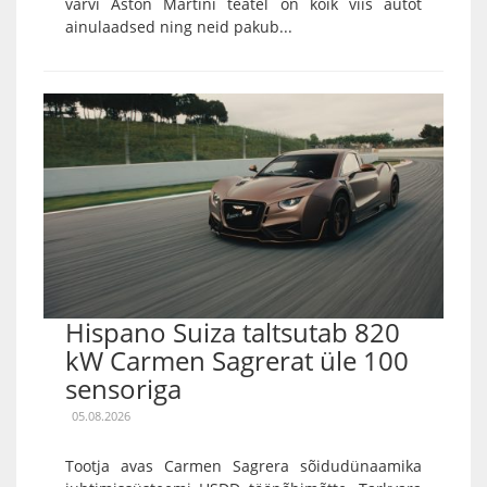
värvi Aston Martini teatel on kõik viis autot
ainulaadsed ning neid pakub...
Hispano Suiza taltsutab 820
kW Carmen Sagrerat üle 100
sensoriga
05.08.2026
Tootja avas Carmen Sagrera sõidudünaamika