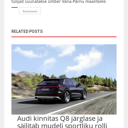
tulijad suunatakse ümber Vana-Pärnu maanteele.
Kurioosum
RELATED POSTS
Audi kinnitas Q8 järglase ja
säilitab mudeli sportliku rolli