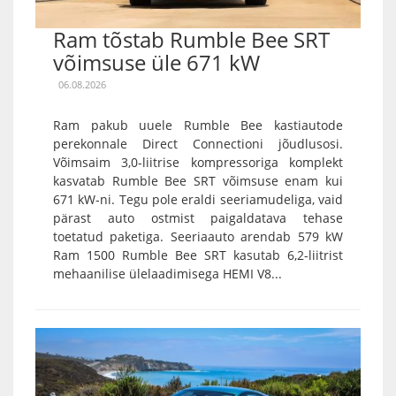
Ram tõstab Rumble Bee SRT
võimsuse üle 671 kW
06.08.2026
Ram pakub uuele Rumble Bee kastiautode
perekonnale Direct Connectioni jõudlusosi.
Võimsaim 3,0-liitrise kompressoriga komplekt
kasvatab Rumble Bee SRT võimsuse enam kui
671 kW-ni. Tegu pole eraldi seeriamudeliga, vaid
pärast auto ostmist paigaldatava tehase
toetatud paketiga. Seeriaauto arendab 579 kW
Ram 1500 Rumble Bee SRT kasutab 6,2-liitrist
mehaanilise ülelaadimisega HEMI V8...