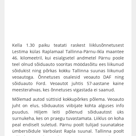
Kella 1.30 paiku teatati raskest liiklusõnnetusest
Lestima külas Raplamaal Tallinna-Pärnu-Ikla maantee
46. kilomeetril, kui esialgsetel andmetel Pärnu poole
teel olnud sõiduauto sooritas möödasõitu ees liikunud
sõidukist ning põrkas kokku Tallinna suunas liikunud
veoautoga. Õnnetuses osalesid veoauto DAF ning
sõiduauto Ford. Veoautot juhtis 57-aastane kaine
meesterahvas, kes õnnetuses vigastada ei saanud.
Mõlemad autod süttisid kokkupõrkes põlema. Veoauto
juht on elus, sõiduautos viibijate kohta alguses info
puudus. Hiljem leiti põlenud sõiduautost üks
surnukeha, kes on praegu tuvastamata. Liiklus on koha
peal endiselt suletud. Pärnu poolt tulijad suunatakse
ümbersõidule Varbolast Rapla suunal. Tallinna poolt