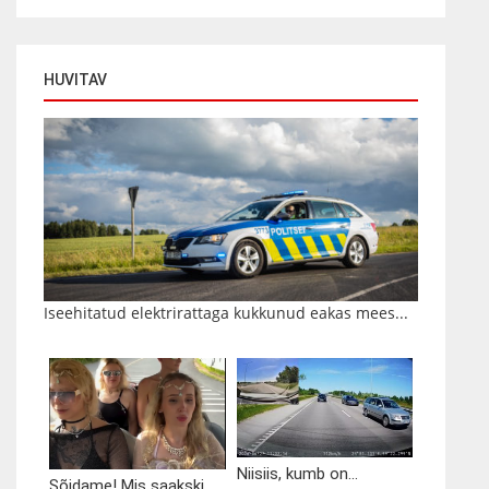
HUVITAV
Iseehitatud elektrirattaga kukkunud eakas mees...
Niisiis, kumb on...
Sõidame! Mis saakski...