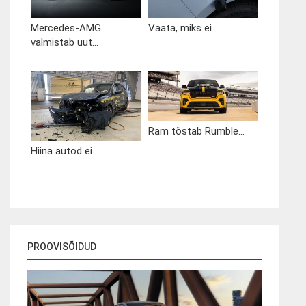
Mercedes-AMG
Vaata, miks ei...
valmistab uut...
Ram tõstab Rumble...
Hiina autod ei...
PROOVISÕIDUD