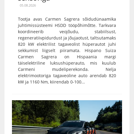
05.08.2026
Tootja avas Carmen Sagrera sõidudünaamika
juhtimissüsteemi HSDD tööpõhimõtte. Tarkvara
koordineerib veojõudu, stabiilsust,
regeneratiivpidurdust ja jõujaotust, taltsutamaks
820 kW elektrilist tagaveolist hüperautot juhi
sekkumist liigselt piiramata. Hispano Suiza
Carmen Sagrera on Hispaania margi
täiselektriline luksushüperauto, mis kuulub
Carmeni mudeliperekonda. Nelja
elektrimootoriga tagaveoline auto arendab 820
kW ja 1160 Nm, kiirendab 0-100...