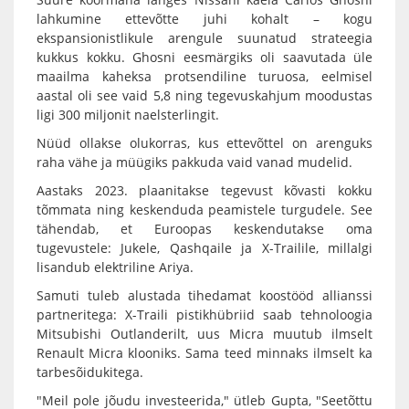
lahkumine ettevõtte juhi kohalt – kogu
ekspansionistlikule arengule suunatud strateegia
kukkus kokku. Ghosni eesmärgiks oli saavutada üle
maailma kaheksa protsendiline turuosa, eelmisel
aastal oli see vaid 5,8 ning tegevuskahjum moodustas
ligi 300 miljonit naelsterlingit.
Nüüd ollakse olukorras, kus ettevõttel on arenguks
raha vähe ja müügiks pakkuda vaid vanad mudelid.
Aastaks 2023. plaanitakse tegevust kõvasti kokku
tõmmata ning keskenduda peamistele turgudele. See
tähendab, et Euroopas keskendutakse oma
tugevustele: Jukele, Qashqaile ja X-Trailile, millalgi
lisandub elektriline Ariya.
Samuti tuleb alustada tihedamat koostööd allianssi
partneritega: X-Traili pistikhübriid saab tehnoloogia
Mitsubishi Outlanderilt, uus Micra muutub ilmselt
Renault Micra klooniks. Sama teed minnaks ilmselt ka
tarbesõidukitega.
"Meil pole jõudu investeerida," ütleb Gupta, "Seetõttu