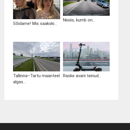
Niisiis, kumb on...
Sõidame! Mis saakski...
Tallinna–Tartu maanteel
Raske avarii teinud...
algas...