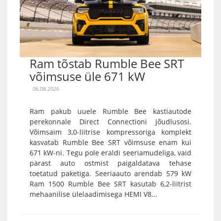
Ram tõstab Rumble Bee SRT
võimsuse üle 671 kW
06.08.2026
Ram pakub uuele Rumble Bee kastiautode
perekonnale Direct Connectioni jõudlusosi.
Võimsaim 3,0-liitrise kompressoriga komplekt
kasvatab Rumble Bee SRT võimsuse enam kui
671 kW-ni. Tegu pole eraldi seeriamudeliga, vaid
pärast auto ostmist paigaldatava tehase
toetatud paketiga. Seeriaauto arendab 579 kW
Ram 1500 Rumble Bee SRT kasutab 6,2-liitrist
mehaanilise ülelaadimisega HEMI V8...