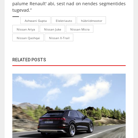
palume Renault' abi, sest nad on nendes segmentides
tugevad.”
Ashwani Gupta
Elektriauto
hübriidmootor
Nissan Ariya
Nissan Juke
Nissan Micra
Nissan Qashqai
Nissan X-Trail
RELATED POSTS