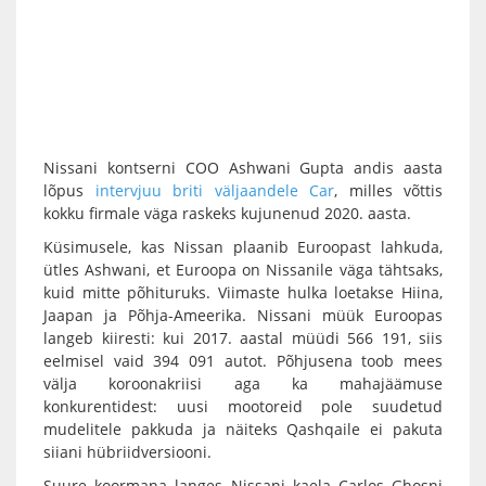
Nissani kontserni COO Ashwani Gupta andis aasta
lõpus
intervjuu briti väljaandele Car
, milles võttis
kokku firmale väga raskeks kujunenud 2020. aasta.
Küsimusele, kas Nissan plaanib Euroopast lahkuda,
ütles Ashwani, et Euroopa on Nissanile väga tähtsaks,
kuid mitte põhituruks. Viimaste hulka loetakse Hiina,
Jaapan ja Põhja-Ameerika. Nissani müük Euroopas
langeb kiiresti: kui 2017. aastal müüdi 566 191, siis
eelmisel vaid 394 091 autot. Põhjusena toob mees
välja koroonakriisi aga ka mahajäämuse
konkurentidest: uusi mootoreid pole suudetud
mudelitele pakkuda ja näiteks Qashqaile ei pakuta
siiani hübriidversiooni.
Suure koormana langes Nissani kaela Carlos Ghosni