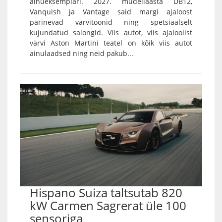
ainueksemplari. 2027. mudeliaasta DB12,
Vanquish ja Vantage said margi ajaloost
pärinevad värvitoonid ning spetsiaalselt
kujundatud salongid. Viis autot, viis ajaloolist
värvi Aston Martini teatel on kõik viis autot
ainulaadsed ning neid pakub...
Hispano Suiza taltsutab 820
kW Carmen Sagrerat üle 100
sensoriga