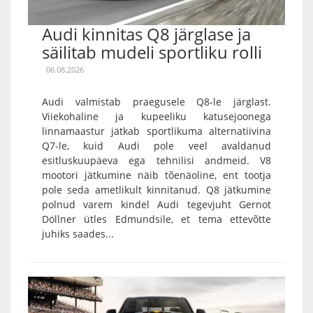
Audi kinnitas Q8 järglase ja
säilitab mudeli sportliku rolli
06.08.2026
Audi valmistab praegusele Q8-le järglast.
Viiekohaline ja kupeeliku katusejoonega
linnamaastur jätkab sportlikuma alternatiivina
Q7-le, kuid Audi pole veel avaldanud
esitluskuupäeva ega tehnilisi andmeid. V8
mootori jätkumine näib tõenäoline, ent tootja
pole seda ametlikult kinnitanud. Q8 jätkumine
polnud varem kindel Audi tegevjuht Gernot
Döllner ütles Edmundsile, et tema ettevõtte
juhiks saades...