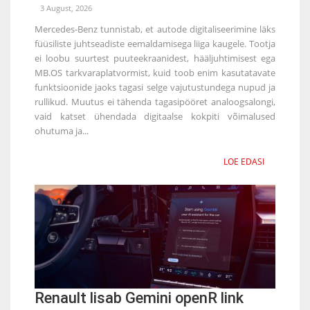
3 August, 2026
Mercedes-Benz tunnistab, et autode digitaliseerimine läks
füüsiliste juhtseadiste eemaldamisega liiga kaugele. Tootja
ei loobu suurtest puuteekraanidest, hääljuhtimisest ega
MB.OS tarkvaraplatvormist, kuid toob enim kasutatavate
funktsioonide jaoks tagasi selge vajutustundega nupud ja
rullikud. Muutus ei tähenda tagasipööret analoogsalongi,
vaid katset ühendada digitaalse kokpiti võimalused
ohutuma ja...
LOE EDASI
Renault lisab Gemini openR link