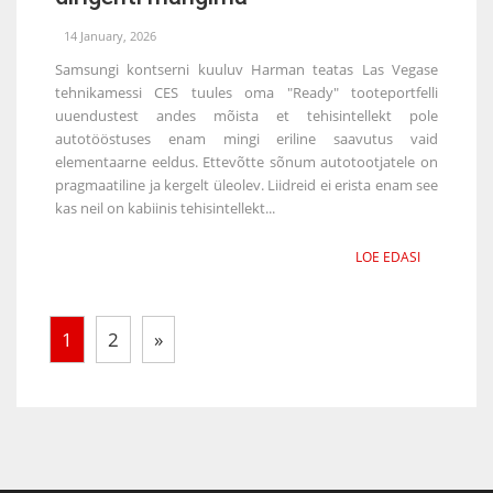
14 January, 2026
Samsungi kontserni kuuluv Harman teatas Las Vegase
tehnikamessi CES tuules oma "Ready" tooteportfelli
uuendustest andes mõista et tehisintellekt pole
autotööstuses enam mingi eriline saavutus vaid
elementaarne eeldus. Ettevõtte sõnum autotootjatele on
pragmaatiline ja kergelt üleolev. Liidreid ei erista enam see
kas neil on kabiinis tehisintellekt...
LOE EDASI
1
2
»