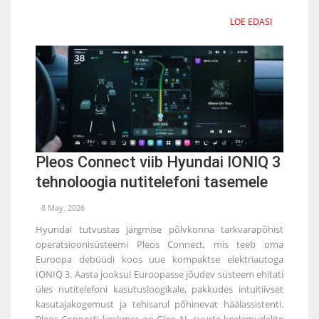
LOE EDASI
Pleos Connect viib Hyundai IONIQ 3
tehnoloogia nutitelefoni tasemele
8 May, 2026
Hyundai tutvustas järgmise põlvkonna tarkvarapõhist
operatsioonisüsteemi Pleos Connect, mis teeb oma
Euroopa debüüdi koos uue kompaktse elektriautoga
IONIQ 3. Aasta jooksul Euroopasse jõudev süsteem ehitati
üles nutitelefoni kasutusloogikale, pakkudes intuitiivset
kasutajakogemust ja tehisarul põhinevat häälassistenti.
Pleos Connecti keskmes on Gleo AI, suurte keelemudelite