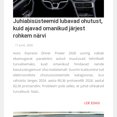
Juhiabisüsteemid lubavad ohutust,
kuid ajavad omanikud järjest
rohkem närvi
11 June, 2026
Auto Expressi Driver Power 2026 uuring näitab
ebamugavat paradoksi: autod muutuvad tehniliselt
turvalisemaks, kuid omanikud hindavad nende
kasutuskogemust üha madalamalt. Suurim kukkumine tuli
elektrooniliste ohutussüsteemide kategoorias, kus
rahulolu langes 2024. aasta 90,36 protsendilt 2026. aastal
82,56 protsendini. Probleem pole selles, et juhid vihkaksid
turvalisust. Nad...
LOE EDASI