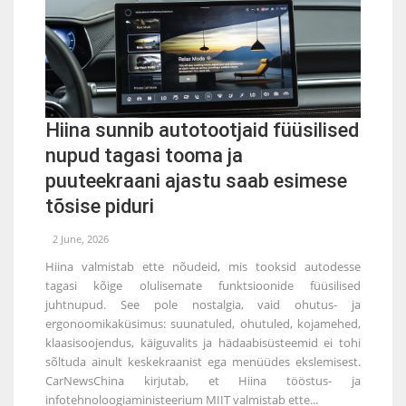
Hiina sunnib autotootjaid füüsilised
nupud tagasi tooma ja
puuteekraani ajastu saab esimese
tõsise piduri
2 June, 2026
Hiina valmistab ette nõudeid, mis tooksid autodesse
tagasi kõige olulisemate funktsioonide füüsilised
juhtnupud. See pole nostalgia, vaid ohutus- ja
ergonoomikaküsimus: suunatuled, ohutuled, kojamehed,
klaasisoojendus, käiguvalits ja hädaabisüsteemid ei tohi
sõltuda ainult keskekraanist ega menüüdes ekslemisest.
CarNewsChina kirjutab, et Hiina tööstus- ja
infotehnoloogiaministeerium MIIT valmistab ette...