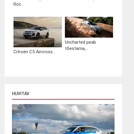
Roc...
Uncharted peab
tõestama,...
Citroën C5 Aircross...
HUVITAV