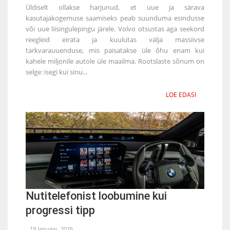
Üldiselt ollakse harjunud, et uue ja särava
kasutajakogemuse saamiseks peab suunduma esindusse
või uue liisingulepingu järele. Volvo otsustas aga seekord
reegleid eirata ja kuulutas välja massiivse
tarkvarauuenduse, mis paisatakse üle õhu enam kui
kahele miljonile autole üle maailma. Rootslaste sõnum on
selge: isegi kui sinu...
LOE EDASI
Nutitelefonist loobumine kui
progressi tipp
19 January, 2026