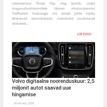
videoteenuse Škoda Play ning Spotify. Lisaks
mugavusfunktsioonidele täienes ohutusrakendus
Traffication hoiatusega, mis annab juhile märku
lähenevast alarmsõidukist. Uuendused puudutavad
sõidukeid,...
LOE EDASI
Volvo digitaalne noorenduskuur: 2,5
miljonit autot saavad uue
hingamise
26 January, 2026