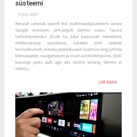
süsteemi
15 July, 2026
Renault vahetab openR link multimeediasüsteemi senise
Google Assistanti järk-järgult Gemini vastu. Tasuta
tarkvarauuendus jõuab ka juba kasutuses olevatesse
ühilduvatesse autodesse, lubades juhil rääkida
loomulikumalt, esitada järjestikuseid küsimusi ning juhtida
kliimaseadet, navigatsiooni ja muid autofunktsioone. Eesti
kasutaja jaoks jääb aga üks oluline piirang: Gemini ei
mõista...
LOE EDASI