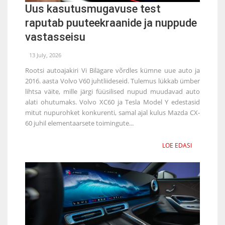
Uus kasutusmugavuse test
raputab puuteekraanide ja nuppude
vastasseisu
13 July, 2026
Rootsi autoajakiri Vi Bilägare võrdles kümne uue auto ja
2016. aasta Volvo V60 juhtliideseid. Tulemus lükkab ümber
lihtsa väite, mille järgi füüsilised nupud muudavad auto
alati ohutumaks. Volvo XC60 ja Tesla Model Y edestasid
mitut nupurohket konkurenti, samal ajal kulus Mazda CX-
60 juhil elementaarsete toimingute...
LOE EDASI