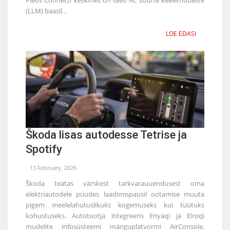
(LLM) baasil...
LOE EDASI
Škoda lisas autodesse Tetrise ja
Spotify
13 February, 2026
Škoda teatas värskest tarkvarauuendusest oma
elektriautodele püüdes laadimispausil ootamise muuta
pigem meelelahutuslikuks kogemuseks kui tüütuks
kohustuseks. Autotootja integreeris Enyaqi ja Elroqi
mudelite infosüsteemi mänguplatvormi AirConsole,