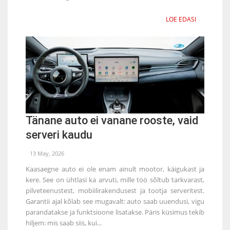
LOE EDASI
Tänane auto ei vanane rooste, vaid
serveri kaudu
13 May, 2026
Kaasaegne auto ei ole enam ainult mootor, käigukast ja
kere. See on ühtlasi ka arvuti, mille töö sõltub tarkvarast,
pilveteenustest, mobiilirakendusest ja tootja serveritest.
Garantii ajal kõlab see mugavalt: auto saab uuendusi, vigu
parandatakse ja funktsioone lisatakse. Päris küsimus tekib
hiljem: mis saab siis, kui...