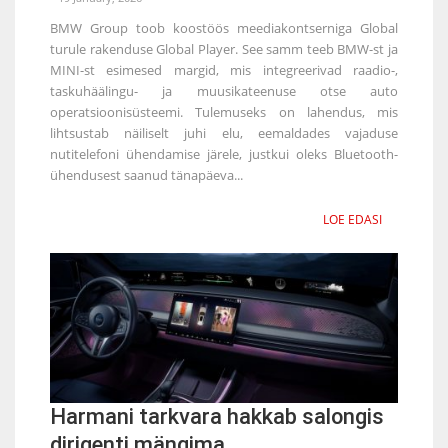
BMW Group toob koostöös meediakontserniga Global
turule rakenduse Global Player. See samm teeb BMW-st ja
MINI-st esimesed margid, mis integreerivad raadio-,
taskuhäälingu- ja muusikateenuse otse auto
operatsioonisüsteemi. Tulemuseks on lahendus, mis
lihtsustab näiliselt juhi elu, eemaldades vajaduse
nutitelefoni ühendamise järele, justkui oleks Bluetooth-
ühendusest saanud tänapäeva...
LOE EDASI
Harmani tarkvara hakkab salongis
dirigenti mängima