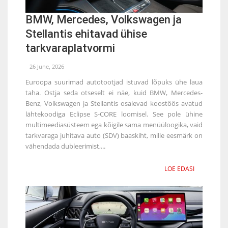
BMW, Mercedes, Volkswagen ja
Stellantis ehitavad ühise
tarkvaraplatvormi
26 June, 2026
Euroopa suurimad autotootjad istuvad lõpuks ühe laua
taha. Ostja seda otseselt ei näe, kuid BMW, Mercedes-
Benz, Volkswagen ja Stellantis osalevad koostöös avatud
lähtekoodiga Eclipse S-CORE loomisel. See pole ühine
multimeediasüsteem ega kõigile sama menüüloogika, vaid
tarkvaraga juhitava auto (SDV) baaskiht, mille eesmärk on
vähendada dubleerimist,...
LOE EDASI