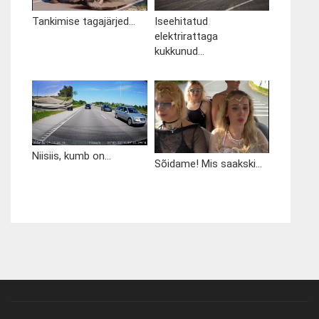
Tankimise tagajärjed...
Iseehitatud
elektrirattaga
kukkunud...
Niisiis, kumb on...
Sõidame! Mis saakski...