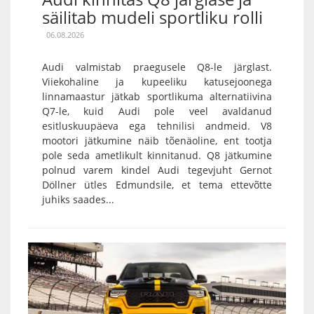
säilitab mudeli sportliku rolli
06.08.2026
Audi valmistab praegusele Q8-le järglast.
Viiekohaline ja kupeeliku katusejoonega
linnamaastur jätkab sportlikuma alternatiivina
Q7-le, kuid Audi pole veel avaldanud
esitluskuupäeva ega tehnilisi andmeid. V8
mootori jätkumine näib tõenäoline, ent tootja
pole seda ametlikult kinnitanud. Q8 jätkumine
polnud varem kindel Audi tegevjuht Gernot
Döllner ütles Edmundsile, et tema ettevõtte
juhiks saades...