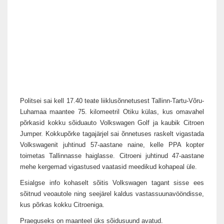
Politsei sai kell 17.40 teate liiklusõnnetusest Tallinn-Tartu-Võru-
Luhamaa maantee 75. kilomeetril Otiku külas, kus omavahel
põrkasid kokku sõiduauto Volkswagen Golf ja kaubik Citroen
Jumper. Kokkupõrke tagajärjel sai õnnetuses raskelt vigastada
Volkswagenit juhtinud 57-aastane naine, kelle PPA kopter
toimetas Tallinnasse haiglasse. Citroeni juhtinud 47-aastane
mehe kergemad vigastused vaatasid meedikud kohapeal üle.
Esialgse info kohaselt sõitis Volkswagen tagant sisse ees
sõitnud veoautole ning seejärel kaldus vastassuunavööndisse,
kus põrkas kokku Citroeniga.
Praeguseks on maanteel üks sõidusuund avatud.