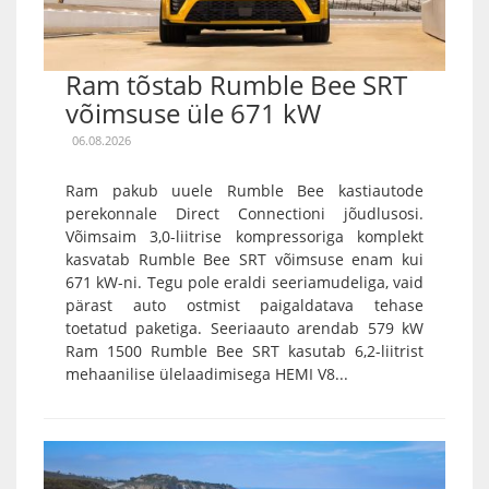
Ram tõstab Rumble Bee SRT
võimsuse üle 671 kW
06.08.2026
Ram pakub uuele Rumble Bee kastiautode
perekonnale Direct Connectioni jõudlusosi.
Võimsaim 3,0-liitrise kompressoriga komplekt
kasvatab Rumble Bee SRT võimsuse enam kui
671 kW-ni. Tegu pole eraldi seeriamudeliga, vaid
pärast auto ostmist paigaldatava tehase
toetatud paketiga. Seeriaauto arendab 579 kW
Ram 1500 Rumble Bee SRT kasutab 6,2-liitrist
mehaanilise ülelaadimisega HEMI V8...