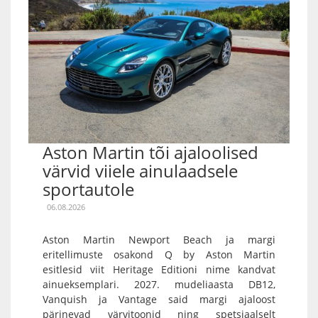
Aston Martin tõi ajaloolised
värvid viiele ainulaadsele
sportautole
06.08.2026
Aston Martin Newport Beach ja margi
eritellimuste osakond Q by Aston Martin
esitlesid viit Heritage Editioni nime kandvat
ainueksemplari. 2027. mudeliaasta DB12,
Vanquish ja Vantage said margi ajaloost
pärinevad värvitoonid ning spetsiaalselt