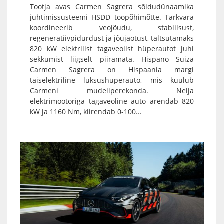
Tootja avas Carmen Sagrera sõidudünaamika
juhtimissüsteemi HSDD tööpõhimõtte. Tarkvara
koordineerib veojõudu, stabiilsust,
regeneratiivpidurdust ja jõujaotust, taltsutamaks
820 kW elektrilist tagaveolist hüperautot juhi
sekkumist liigselt piiramata. Hispano Suiza
Carmen Sagrera on Hispaania margi
täiselektriline luksushüperauto, mis kuulub
Carmeni mudeliperekonda. Nelja
elektrimootoriga tagaveoline auto arendab 820
kW ja 1160 Nm, kiirendab 0-100...