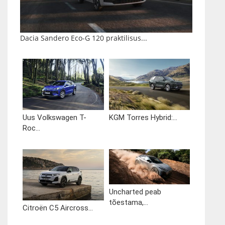
Dacia Sandero Eco-G 120 praktilisus...
Uus Volkswagen T-
KGM Torres Hybrid:...
Roc...
Uncharted peab
tõestama,...
Citroën C5 Aircross...