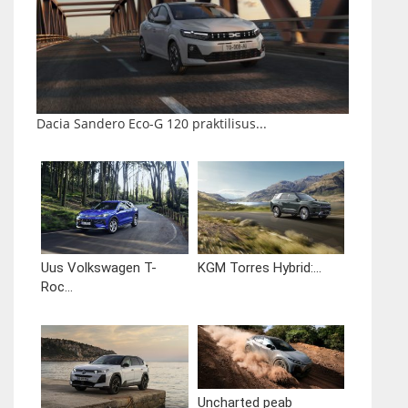
Dacia Sandero Eco-G 120 praktilisus...
Uus Volkswagen T-
KGM Torres Hybrid:...
Roc...
Uncharted peab