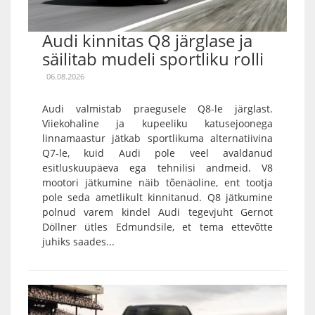
Audi kinnitas Q8 järglase ja
säilitab mudeli sportliku rolli
06.08.2026
Audi valmistab praegusele Q8-le järglast.
Viiekohaline ja kupeeliku katusejoonega
linnamaastur jätkab sportlikuma alternatiivina
Q7-le, kuid Audi pole veel avaldanud
esitluskuupäeva ega tehnilisi andmeid. V8
mootori jätkumine näib tõenäoline, ent tootja
pole seda ametlikult kinnitanud. Q8 jätkumine
polnud varem kindel Audi tegevjuht Gernot
Döllner ütles Edmundsile, et tema ettevõtte
juhiks saades...