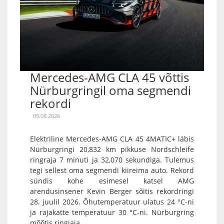
Mercedes-AMG CLA 45 võttis
Nürburgringil oma segmendi
rekordi
05.08.2026
Elektriline Mercedes-AMG CLA 45 4MATIC+ läbis
Nürburgringi 20,832 km pikkuse Nordschleife
ringraja 7 minuti ja 32,070 sekundiga. Tulemus
tegi sellest oma segmendi kiireima auto. Rekord
sündis kohe esimesel katsel AMG
arendusinsener Kevin Berger sõitis rekordringi
28. juulil 2026. Õhutemperatuur ulatus 24 °C-ni
ja rajakatte temperatuur 30 °C-ni. Nürburgring
mõõtis ringiaja...