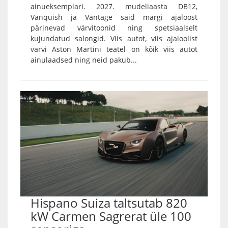
ainueksemplari. 2027. mudeliaasta DB12,
Vanquish ja Vantage said margi ajaloost
pärinevad värvitoonid ning spetsiaalselt
kujundatud salongid. Viis autot, viis ajaloolist
värvi Aston Martini teatel on kõik viis autot
ainulaadsed ning neid pakub...
Hispano Suiza taltsutab 820
kW Carmen Sagrerat üle 100