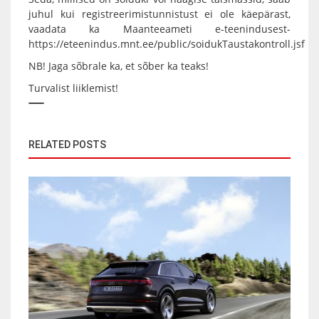
juhul kui registreerimistunnistust ei ole käepärast,
vaadata ka Maanteeameti e-teenindusest-
https://eteenindus.mnt.ee/public/soidukTaustakontroll.jsf
NB!️ Jaga sõbrale ka, et sõber ka teaks!️
Turvalist liiklemist!️
RELATED POSTS