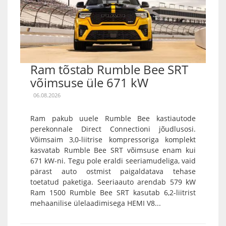
Ram tõstab Rumble Bee SRT
võimsuse üle 671 kW
06.08.2026
Ram pakub uuele Rumble Bee kastiautode
perekonnale Direct Connectioni jõudlusosi.
Võimsaim 3,0-liitrise kompressoriga komplekt
kasvatab Rumble Bee SRT võimsuse enam kui
671 kW-ni. Tegu pole eraldi seeriamudeliga, vaid
pärast auto ostmist paigaldatava tehase
toetatud paketiga. Seeriaauto arendab 579 kW
Ram 1500 Rumble Bee SRT kasutab 6,2-liitrist
mehaanilise ülelaadimisega HEMI V8...