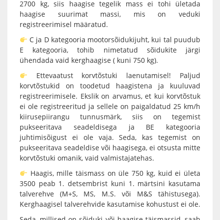
2700 kg, siis haagise tegelik mass ei tohi ületada
haagise suurimat massi, mis on veduki
registreerimisel määratud.
C ja D kategooria mootorsõidukijuht, kui tal puudub
E kategooria, tohib nimetatud sõidukite järgi
ühendada vaid kerghaagise ( kuni 750 kg).
Ettevaatust korvtõstuki laenutamisel! Paljud
korvtõstukid on toodetud haagistena ja kuuluvad
registreerimisele. Ekslik on arvamus, et kui korvtõstuk
ei ole registreeritud ja sellele on paigaldatud 25 km/h
kiirusepiirangu tunnusmärk, siis on tegemist
pukseeritava seadeldisega ja BE kategooria
juhtimisõigust ei ole vaja. Seda, kas tegemist on
pukseeritava seadeldise või haagisega, ei otsusta mitte
korvtõstuki omanik, vaid valmistajatehas.
Haagis, mille täismass on üle 750 kg, kuid ei ületa
3500 peab 1. detsembrist kuni 1. märtsini kasutama
talverehve (M+S, MS, M.S. või M&S tähistusega).
Kerghaagisel talverehvide kasutamise kohustust ei ole.
Seda, millised on sõiduki või haagise täismassid, saab