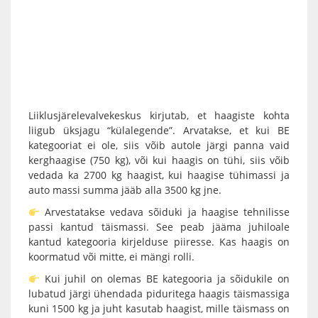
Liiklusjärelevalvekeskus kirjutab, et haagiste kohta
liigub üksjagu “külalegende”. Arvatakse, et kui BE
kategooriat ei ole, siis võib autole järgi panna vaid
kerghaagise (750 kg), või kui haagis on tühi, siis võib
vedada ka 2700 kg haagist, kui haagise tühimassi ja
auto massi summa jääb alla 3500 kg jne.
Arvestatakse vedava sõiduki ja haagise tehnilisse
passi kantud täismassi. See peab jääma juhiloale
kantud kategooria kirjelduse piiresse. Kas haagis on
koormatud või mitte, ei mängi rolli.
Kui juhil on olemas BE kategooria ja sõidukile on
lubatud järgi ühendada piduritega haagis täismassiga
kuni 1500 kg ja juht kasutab haagist, mille täismass on