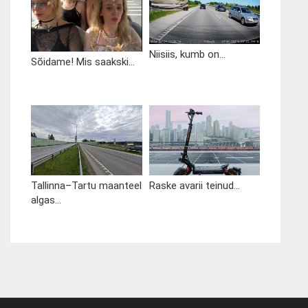
Niisiis, kumb on...
Sõidame! Mis saakski...
Tallinna–Tartu maanteel
Raske avarii teinud...
algas...