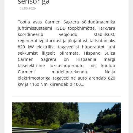
sensoriga
05.08.2026
Tootja avas Carmen Sagrera sõidudünaamika
juhtimissüsteemi HSDD tööpõhimõtte. Tarkvara
koordineerib veojõudu, stabiilsust,
regeneratiivpidurdust ja jõujaotust, taltsutamaks
820 kW elektrilist tagaveolist hüperautot juhi
sekkumist liigselt piiramata. Hispano Suiza
Carmen Sagrera on Hispaania margi
täiselektriline luksushüperauto, mis kuulub
Carmeni mudeliperekonda. Nelja
elektrimootoriga tagaveoline auto arendab 820
kW ja 1160 Nm, kiirendab 0-100...