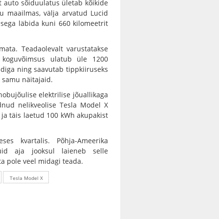
t auto sõiduulatus ületab kõikide
du maailmas, välja arvatud Lucid
sega läbida kuni 660 kilomeetrit
amata. Teadaolevalt varustatakse
e koguvõimsus ulatub üle 1200
diga ning saavutab tippkiiruseks
 samu näitajaid.
bujõulise elektrilise jõuallikaga
udnud nelikveolise Tesla Model X
s ja täis laetud 100 kWh akupakist
eses kvartalis. Põhja-Ameerika
id aja jooksul laieneb selle
a pole veel midagi teada.
Tesla Model X