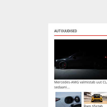
AUTOUUDISED
Mercedes-AMG valmistab uut CL
sedaani...
Ram tõstab