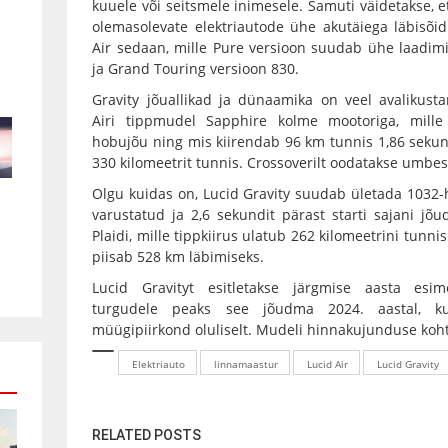
kuuele või seitsmele inimesele. Samuti väidetakse, e
olemasolevate elektriautode ühe akutäiega läbisõi
Air sedaan, mille Pure versioon suudab ühe laadimi
ja Grand Touring versioon 830.
Gravity jõuallikad ja dünaamika on veel avalikust
Airi tippmudel Sapphire kolme mootoriga, mill
hobujõu ning mis kiirendab 96 km tunnis 1,86 sekun
330 kilomeetrit tunnis. Crossoverilt oodatakse umbes
Olgu kuidas on, Lucid Gravity suudab ületada 1032-ho
varustatud ja 2,6 sekundit pärast starti sajani jõ
Plaidi, mille tippkiirus ulatub 262 kilomeetrini tunni
piisab 528 km läbimiseks.
Lucid Gravityt esitletakse järgmise aasta esim
turgudele peaks see jõudma 2024. aastal, ku
müügipiirkond oluliselt. Mudeli hinnakujunduse koht
Elektriauto
linnamaastur
Lucid Air
Lucid Gravity
RELATED POSTS