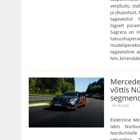
veojõudu, stab
ja jõujaotust,
tagaveolist
liigselt pii
Sagrera on Hi
luksushüper
mudelipereko
tagaveoline 
Nm, kiirendab 
Mercede
võttis N
segmend
05.08.2026
Elektriline 
läbis Nürbu
Nordschleife
sekundiga. 