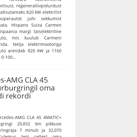
iilsust, regeneratiivpidurdust
 taltsutamaks 820 kW elektrilist
 hüperautot juhi sekkumist
ramata. Hispano Suiza Carmen
spaania margi täiselektriline
auto, mis kuulub Carmeni
nda. Nelja elektrimootoriga
auto arendab 820 kW ja 1160
0-100...
s-AMG CLA 45
ürburgringil oma
i rekordi
Mercedes-AMG CLA 45 4MATIC+
rgringi 20,832 km pikkuse
 ringraja 7 minuti ja 32,070
Tulemus tegi sellest oma