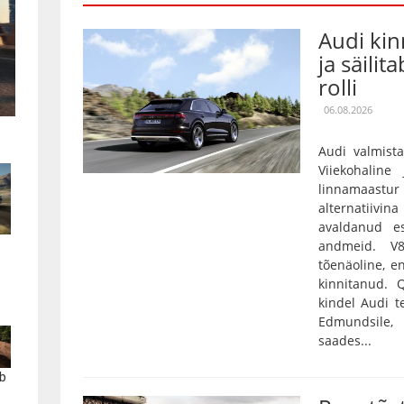
Audi kin
ja säilit
rolli
06.08.2026
Audi valmista
Viiekohaline
linnamaas
alternatiivin
avaldanud es
andmeid. V
tõenäoline, e
kinnitanud.
kindel Audi t
Edmundsile,
saades...
b