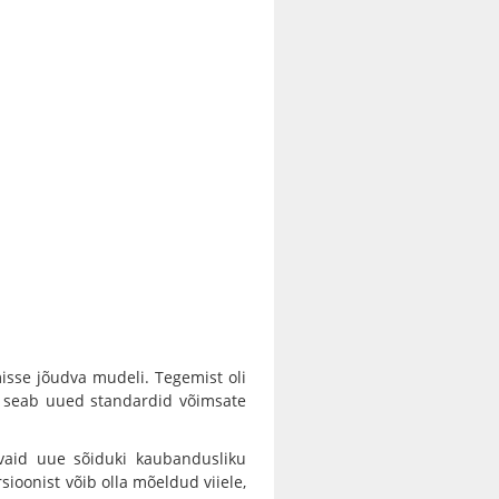
isse jõudva mudeli. Tegemist oli
ul seab uued standardid võimsate
vaid uue sõiduki kaubandusliku
rsioonist võib olla mõeldud viiele,