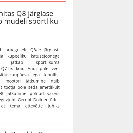
nitas Q8 järglase
ab mudeli sportliku
b praegusele Q8-le järglast.
 ja kupeeliku katusejoonega
tur jätkab sportlikuma
a Q7-le, kuid Audi pole veel
itluskuupäeva ega tehnilisi
8 mootori jätkumine näib
nt tootja pole seda ametlikult
 Q8 jätkumine polnud varem
egevjuht Gernot Döllner ütles
 et tema ettevõtte juhiks