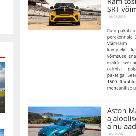
Ram tõs
SRT või
06.08.2026
Ram pakub uu
perekonnale D
Võimsaim 3,
komplekt k
võimsuse ena
eraldi seeri
ostmist pai
paketiga. Se
1500 Rumble 
mehaanilise ü
Aston Ma
ajaloolis
ainulaad
06.08.2026