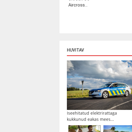
Aircross...
HUVITAV
Iseehitatud elektrirattaga
kukkunud eakas mees...