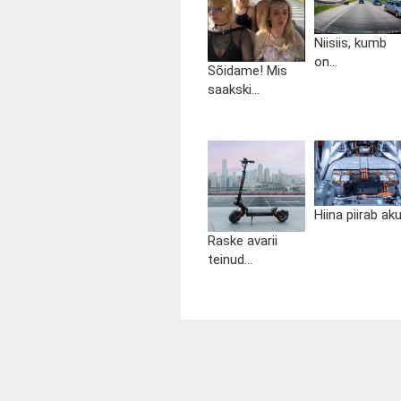
Niisiis, kumb
on...
Sõidame! Mis
saakski...
Hiina piirab aku.
Raske avarii
teinud...