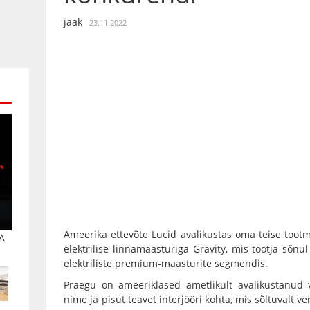
jaak
23.11.2022
Ameerika ettevõte Lucid avalikustas oma teise tootm
A
elektrilise linnamaasturiga Gravity, mis tootja sõn
elektriliste premium-maasturite segmendis.
Praegu on ameeriklased ametlikult avalikustanud 
nime ja pisut teavet interjööri kohta, mis sõltuvalt ve