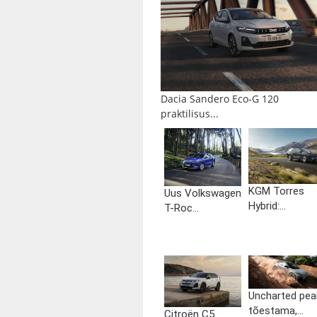
Dacia Sandero Eco-G 120
praktilisus...
KGM Torres
Uus Volkswagen
Hybrid:...
T-Roc...
Uncharted pea
tõestama,...
Citroën C5