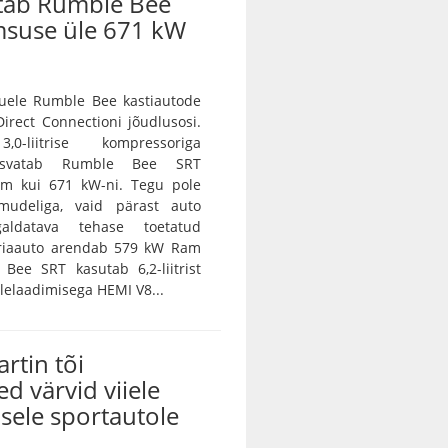
tab Rumble Bee
msuse üle 671 kW
ele Rumble Bee kastiautode
irect Connectioni jõudlusosi.
0-liitrise kompressoriga
asvatab Rumble Bee SRT
m kui 671 kW-ni. Tegu pole
amudeliga, vaid pärast auto
galdatava tehase toetatud
eriaauto arendab 579 kW Ram
Bee SRT kasutab 6,2-liitrist
lelaadimisega HEMI V8...
rtin tõi
ed värvid viiele
sele sportautole