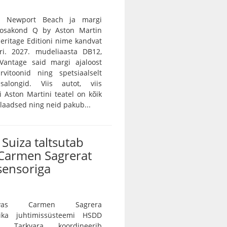
n Newport Beach ja margi
e osakond Q by Aston Martin
 Heritage Editioni nime kandvat
ri. 2027. mudeliaasta DB12,
Vantage said margi ajaloost
rvitoonid ning spetsiaalselt
salongid. Viis autot, viis
vi Aston Martini teatel on kõik
ulaadsed ning neid pakub...
Suiza taltsutab
Carmen Sagrerat
sensoriga
vas Carmen Sagrera
ika juhtimissüsteemi HSDD
e. Tarkvara koordineerib