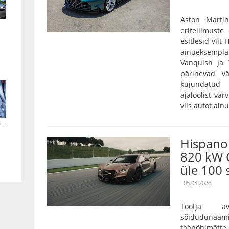
Aston Marti
eritellimust
esitlesid viit
ainueksempla
Vanquish ja 
pärinevad vä
kujundatud 
ajaloolist vär
viis autot ain
..
Hispano 
820 kW 
üle 100 
05.08.2026
Tootja a
sõidudünaam
tööpõhimõtt