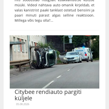
müüki. Videol nähtava auto omanik kirjeldab, et
valas kanistrist paaki tanklast ostetud bensiini ja
paari minuti pärast algas selline reaktsioon.
Millega võis tegu olla?...
Citybee rendiauto pargiti
küljele
05.08.2026