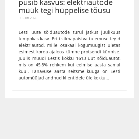
püsib kasvus: elektriautode
müük tegi hüppelise tõusu
05.08.2026
Eesti uute sõiduautode turul jätkus juulikuus
tempokas kasv. Eriti silmapaistva tulemuse tegid
elektriautod, mille osakaal kogumüügist ületas
esimest korda ajaloos kümne protsendi künnise.
Juulis müüdi Eestis kokku 1613 uut sõiduautot,
mis on 45,8% rohkem kui eelmise aasta samal
kuul. Tänavuse aasta seitsme kuuga on Eesti
automüüjad andnud klientidele üle kokku...