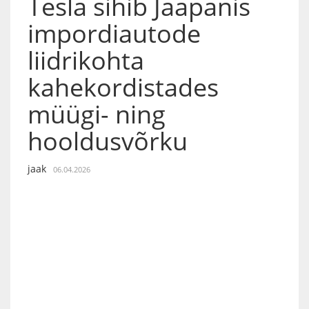
Tesla sihib Jaapanis
impordiautode
liidrikohta
kahekordistades
müügi- ning
hooldusvõrku
jaak
06.04.2026