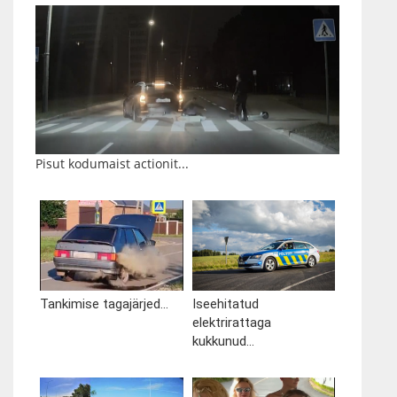
Pisut kodumaist actionit...
Tankimise tagajärjed...
Iseehitatud
elektrirattaga
kukkunud...