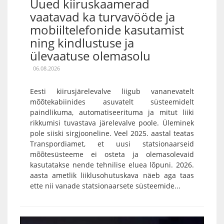
Uued kiiruskaamerad
vaatavad ka turvavööde ja
mobiiltelefonide kasutamist
ning kindlustuse ja
ülevaatuse olemasolu
06.08.2026
Eesti kiirusjärelevalve liigub vananevatelt
mõõtekabiinides asuvatelt süsteemidelt
paindlikuma, automatiseerituma ja mitut liiki
rikkumisi tuvastava järelevalve poole. Üleminek
pole siiski sirgjooneline. Veel 2025. aastal teatas
Transpordiamet, et uusi statsionaarseid
mõõtesüsteeme ei osteta ja olemasolevaid
kasutatakse nende tehnilise eluea lõpuni. 2026.
aasta ametlik liiklusohutuskava näeb aga taas
ette nii vanade statsionaarsete süsteemide...