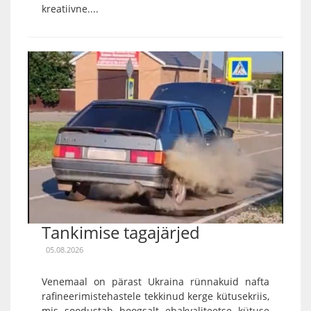
kreatiivne....
Tankimise tagajärjed
05.08.2026
Venemaal on pärast Ukraina rünnakuid nafta
rafineerimistehastele tekkinud kerge kütusekriis,
mis soodustab hoogsalt ebakvaliteetse kütuse