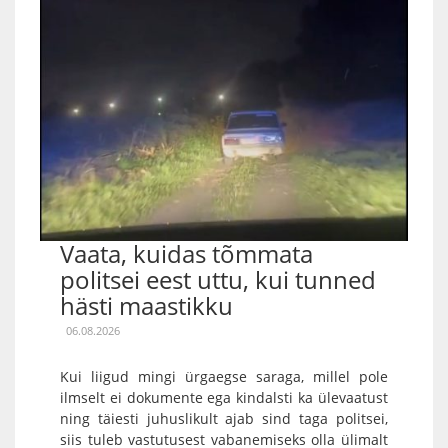
Vaata, kuidas tõmmata
politsei eest uttu, kui tunned
hästi maastikku
06.08.2026
Kui liigud mingi ürgaegse saraga, millel pole
ilmselt ei dokumente ega kindalsti ka ülevaatust
ning täiesti juhuslikult ajab sind taga politsei,
siis tuleb vastutusest vabanemiseks olla ülimalt