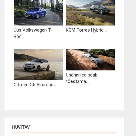
Uus Volkswagen T-
KGM Torres Hybrid:...
Roc...
Uncharted peab
tõestama,...
Citroën C5 Aircross...
HUVITAV