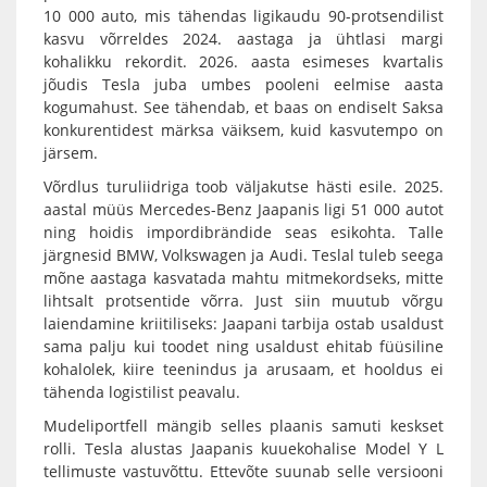
10 000 auto, mis tähendas ligikaudu 90-protsendilist
kasvu võrreldes 2024. aastaga ja ühtlasi margi
kohalikku rekordit. 2026. aasta esimeses kvartalis
jõudis Tesla juba umbes pooleni eelmise aasta
kogumahust. See tähendab, et baas on endiselt Saksa
konkurentidest märksa väiksem, kuid kasvutempo on
järsem.
Võrdlus turuliidriga toob väljakutse hästi esile. 2025.
aastal müüs Mercedes-Benz Jaapanis ligi 51 000 autot
ning hoidis impordibrändide seas esikohta. Talle
järgnesid BMW, Volkswagen ja Audi. Teslal tuleb seega
mõne aastaga kasvatada mahtu mitmekordseks, mitte
lihtsalt protsentide võrra. Just siin muutub võrgu
laiendamine kriitiliseks: Jaapani tarbija ostab usaldust
sama palju kui toodet ning usaldust ehitab füüsiline
kohalolek, kiire teenindus ja arusaam, et hooldus ei
tähenda logistilist peavalu.
Mudeliportfell mängib selles plaanis samuti keskset
rolli. Tesla alustas Jaapanis kuuekohalise Model Y L
tellimuste vastuvõttu. Ettevõte suunab selle versiooni