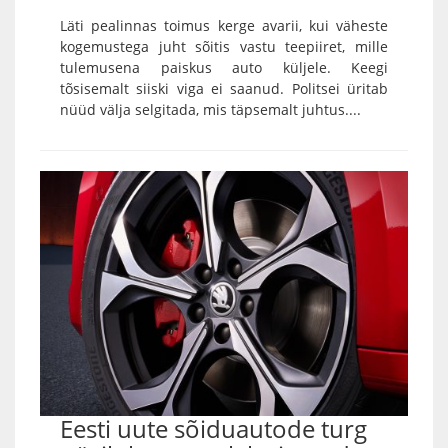
Läti pealinnas toimus kerge avarii, kui väheste
kogemustega juht sõitis vastu teepiiret, mille
tulemusena paiskus auto küljele. Keegi
tõsisemalt siiski viga ei saanud. Politsei üritab
nüüd välja selgitada, mis täpsemalt juhtus....
Eesti uute sõiduautode turg