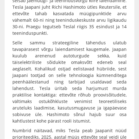
seisab jaemüügi- ja teenindusvõrgu kiire laiendamine.
Tesla Jaapani juht Richi Hashimoto ütles Reutersile, et
ettevõte tahab kasvatada müügipunktide arvu
vähemalt 60-ni ning teeninduskeskuste arvu ligikaudu
30-ni. Praegu tegutseb Teslal riigis 35 esindust ja 14
teeninduspunkti.
Selle sammu strateegiline tähendus ulatub
tavapärasest võrgu laiendamisest kaugemale. Jaapan
kuulub arenenud autoturgude sekka, kuid
täiselektriliste sõidukite omaksvõtt edeneb seal
aeglaselt. Kohalikud ostjad eelistavad hübriide, sest
Jaapani tootjad on selle tehnoloogia kümnenditega
peenhäälestanud ning tarbijad usaldavad seda
lahendust. Tesla üritab seda harjumust murda
praktilise kontaktiga: ettevõte rõhub proovisõitudele,
vältimaks ostukõhkluste venimist teoreetiliseks
aruteluks laadimise, kasutusmugavuse ja igapäevase
sobivuse üle. Hashimoto sõnul hajub suur osa
kahtlustest kohe pärast rooli istumist.
Numbrid näitavad, miks Tesla peab Jaapanit nüüd
prioriteediks. 2025. aastal müüs ettevõte seal veidi üle