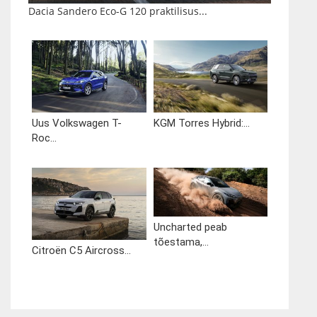
Dacia Sandero Eco-G 120 praktilisus...
Uus Volkswagen T-
KGM Torres Hybrid:...
Roc...
Uncharted peab
tõestama,...
Citroën C5 Aircross...