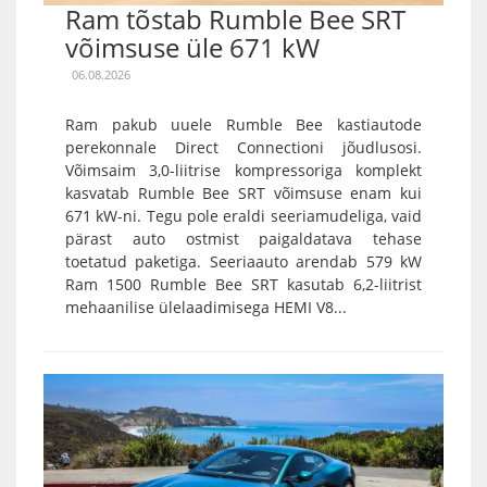
Ram tõstab Rumble Bee SRT
võimsuse üle 671 kW
06.08.2026
Ram pakub uuele Rumble Bee kastiautode
perekonnale Direct Connectioni jõudlusosi.
Võimsaim 3,0-liitrise kompressoriga komplekt
kasvatab Rumble Bee SRT võimsuse enam kui
671 kW-ni. Tegu pole eraldi seeriamudeliga, vaid
pärast auto ostmist paigaldatava tehase
toetatud paketiga. Seeriaauto arendab 579 kW
Ram 1500 Rumble Bee SRT kasutab 6,2-liitrist
mehaanilise ülelaadimisega HEMI V8...