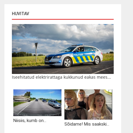
HUVITAV
Iseehitatud elektrirattaga kukkunud eakas mees...
Niisiis, kumb on...
Sõidame! Mis saakski...