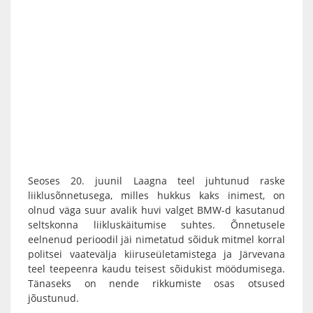
Seoses 20. juunil Laagna teel juhtunud raske
liiklusõnnetusega, milles hukkus kaks inimest, on
olnud väga suur avalik huvi valget BMW-d kasutanud
seltskonna liikluskäitumise suhtes. Õnnetusele
eelnenud perioodil jäi nimetatud sõiduk mitmel korral
politsei vaatevälja kiiruseületamistega ja Järvevana
teel teepeenra kaudu teisest sõidukist möödumisega.
Tänaseks on nende rikkumiste osas otsused
jõustunud.