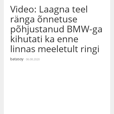
Video: Laagna teel
ränga õnnetuse
põhjustanud BMW-ga
kihutati ka enne
linnas meeletult ringi
batasoy
06.08.2020