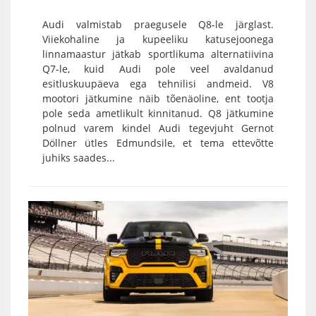
Audi valmistab praegusele Q8-le järglast.
Viiekohaline ja kupeeliku katusejoonega
linnamaastur jätkab sportlikuma alternatiivina
Q7-le, kuid Audi pole veel avaldanud
esitluskuupäeva ega tehnilisi andmeid. V8
mootori jätkumine näib tõenäoline, ent tootja
pole seda ametlikult kinnitanud. Q8 jätkumine
polnud varem kindel Audi tegevjuht Gernot
Döllner ütles Edmundsile, et tema ettevõtte
juhiks saades...