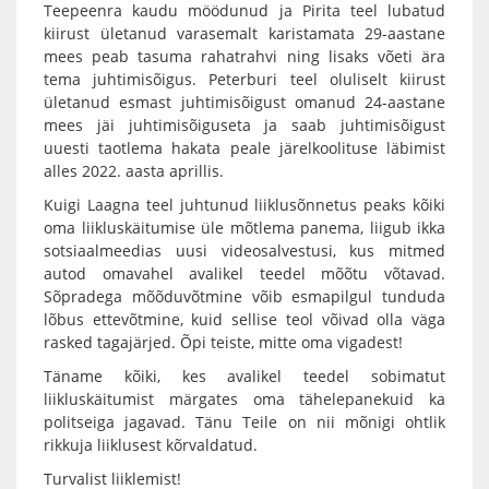
Teepeenra kaudu möödunud ja Pirita teel lubatud
kiirust ületanud varasemalt karistamata 29-aastane
mees peab tasuma rahatrahvi ning lisaks võeti ära
tema juhtimisõigus. Peterburi teel oluliselt kiirust
ületanud esmast juhtimisõigust omanud 24-aastane
mees jäi juhtimisõiguseta ja saab juhtimisõigust
uuesti taotlema hakata peale järelkoolituse läbimist
alles 2022. aasta aprillis.
Kuigi Laagna teel juhtunud liiklusõnnetus peaks kõiki
oma liikluskäitumise üle mõtlema panema, liigub ikka
sotsiaalmeedias uusi videosalvestusi, kus mitmed
autod omavahel avalikel teedel mõõtu võtavad.
Sõpradega mõõduvõtmine võib esmapilgul tunduda
lõbus ettevõtmine, kuid sellise teol võivad olla väga
rasked tagajärjed. Õpi teiste, mitte oma vigadest!️
Täname kõiki, kes avalikel teedel sobimatut
liikluskäitumist märgates oma tähelepanekuid ka
politseiga jagavad. Tänu Teile on nii mõnigi ohtlik
rikkuja liiklusest kõrvaldatud.
Turvalist liiklemist!️