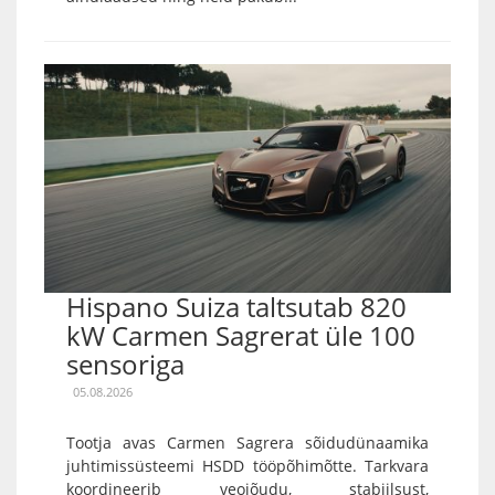
Hispano Suiza taltsutab 820
kW Carmen Sagrerat üle 100
sensoriga
05.08.2026
Tootja avas Carmen Sagrera sõidudünaamika
juhtimissüsteemi HSDD tööpõhimõtte. Tarkvara
koordineerib veojõudu, stabiilsust,