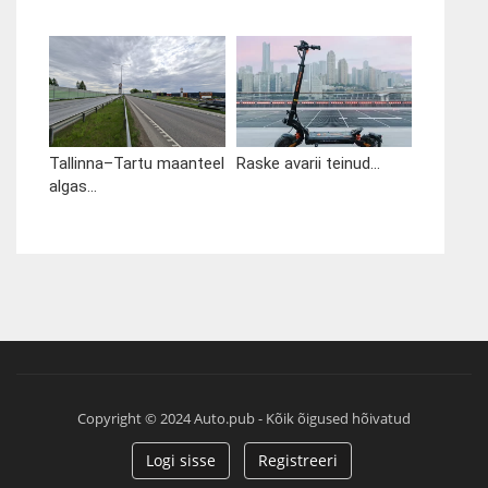
Tallinna–Tartu maanteel
Raske avarii teinud...
algas...
Copyright © 2024 Auto.pub - Kõik õigused hõivatud
Logi sisse
Registreeri