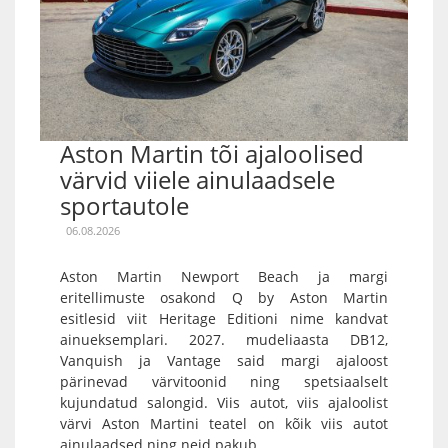
Aston Martin tõi ajaloolised
värvid viiele ainulaadsele
sportautole
06.08.2026
Aston Martin Newport Beach ja margi
eritellimuste osakond Q by Aston Martin
esitlesid viit Heritage Editioni nime kandvat
ainueksemplari. 2027. mudeliaasta DB12,
Vanquish ja Vantage said margi ajaloost
pärinevad värvitoonid ning spetsiaalselt
kujundatud salongid. Viis autot, viis ajaloolist
värvi Aston Martini teatel on kõik viis autot
ainulaadsed ning neid pakub...