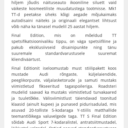
hiljem jõudis näituseauto ikooniline siluett vaid
väikeste kosmeetiliste muudatustega tootmisse. Mk1
TT-d peetakse üheks kõigi aegade mõjukaimaks
autodisaini näiteks ja originaali elegantset lihtsust
võib näha ka tänasel mudelil 25 aastat hiljem.
Final Edition, mis on mõeldud TT
spetsifikatsioonivaliku tippu, on väga spetsiifiline ja
pakub eksklusiivseid disainipunkte ning tänu
suuremale standardvarustusele suuremat
kliendiväärtust.
Final Editionit iseloomustab must stiilipakett koos
mustade Audi rõngaste, küljelaiendide,
peeglikorpuste, väljalasketorude ja samuti mustaks
viimistletud fikseeritud tagaspoileriga. Roadsteri
mudelid saavad ka mustaks viimistletud turvakaared
ja tuuletõkke. Välisviimistlust täiendavad toonitud
klaasid (ainult kupee) ja punased pidurisadulad, mis
asuvad 20-tolliste 5-kodaraga Y-stiilis matthallide
teemantlõikega valuvelgede taga. TT S Final Edition
sõidab Audi Sport 7-kodaralistel, antratsiitmustadel,