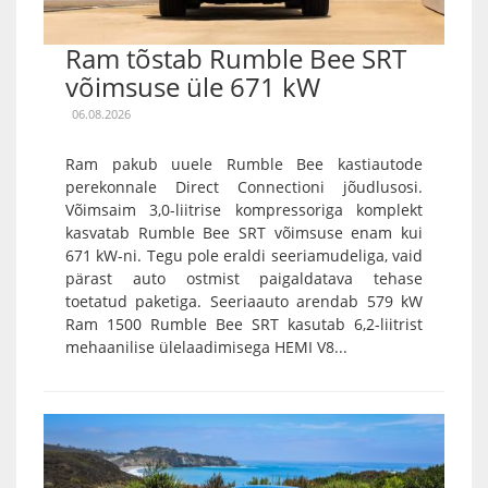
Ram tõstab Rumble Bee SRT
võimsuse üle 671 kW
06.08.2026
Ram pakub uuele Rumble Bee kastiautode
perekonnale Direct Connectioni jõudlusosi.
Võimsaim 3,0-liitrise kompressoriga komplekt
kasvatab Rumble Bee SRT võimsuse enam kui
671 kW-ni. Tegu pole eraldi seeriamudeliga, vaid
pärast auto ostmist paigaldatava tehase
toetatud paketiga. Seeriaauto arendab 579 kW
Ram 1500 Rumble Bee SRT kasutab 6,2-liitrist
mehaanilise ülelaadimisega HEMI V8...