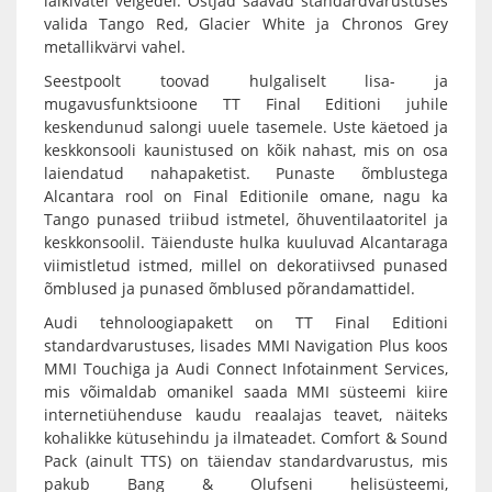
läikivatel velgedel. Ostjad saavad standardvarustuses
valida Tango Red, Glacier White ja Chronos Grey
metallikvärvi vahel.
Seestpoolt toovad hulgaliselt lisa- ja
mugavusfunktsioone TT Final Editioni juhile
keskendunud salongi uuele tasemele. Uste käetoed ja
keskkonsooli kaunistused on kõik nahast, mis on osa
laiendatud nahapaketist. Punaste õmblustega
Alcantara rool on Final Editionile omane, nagu ka
Tango punased triibud istmetel, õhuventilaatoritel ja
keskkonsoolil. Täienduste hulka kuuluvad Alcantaraga
viimistletud istmed, millel on dekoratiivsed punased
õmblused ja punased õmblused põrandamattidel.
Audi tehnoloogiapakett on TT Final Editioni
standardvarustuses, lisades MMI Navigation Plus koos
MMI Touchiga ja Audi Connect Infotainment Services,
mis võimaldab omanikel saada MMI süsteemi kiire
internetiühenduse kaudu reaalajas teavet, näiteks
kohalikke kütusehindu ja ilmateadet. Comfort & Sound
Pack (ainult TTS) on täiendav standardvarustus, mis
pakub Bang & Olufseni helisüsteemi,