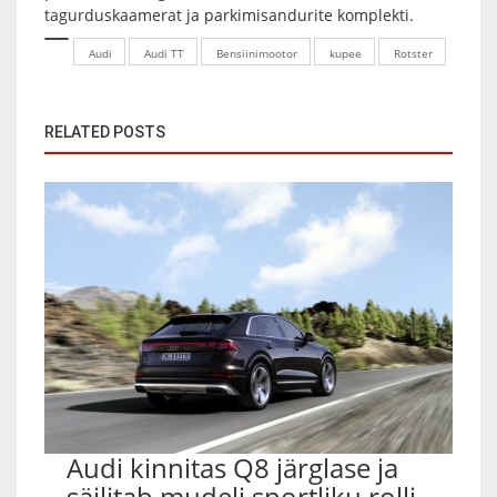
tagurduskaamerat ja parkimisandurite komplekti.
Audi
Audi TT
Bensiinimootor
kupee
Rotster
RELATED POSTS
Audi kinnitas Q8 järglase ja
säilitab mudeli sportliku rolli