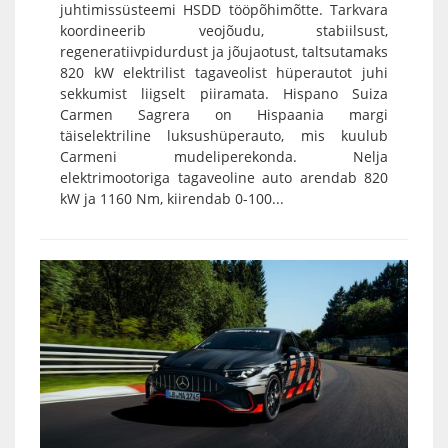
juhtimissüsteemi HSDD tööpõhimõtte. Tarkvara
koordineerib veojõudu, stabiilsust,
regeneratiivpidurdust ja jõujaotust, taltsutamaks
820 kW elektrilist tagaveolist hüperautot juhi
sekkumist liigselt piiramata. Hispano Suiza
Carmen Sagrera on Hispaania margi
täiselektriline luksushüperauto, mis kuulub
Carmeni mudeliperekonda. Nelja
elektrimootoriga tagaveoline auto arendab 820
kW ja 1160 Nm, kiirendab 0-100...