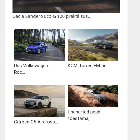
Dacia Sandero Eco-G 120 praktilisus...
Uus Volkswagen T-
KGM Torres Hybrid:...
Roc...
Uncharted peab
tõestama,...
Citroën C5 Aircross...