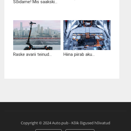
Sõidame! Mis saakski...
Raske avarii teinud...
Hiina piirab aku...
Copyright © 2024 Auto.pub - Kõik õigused hõivatud