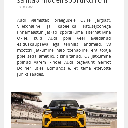
06.08.2026
Audi valmistab praegusele Q8-le järglast.
Viiekohaline ja kupeeliku katusejoonega
linnamaastur jätkab sportlikuma alternatiivina
Q7-le, kuid Audi pole veel avaldanud
esitluskuupäeva ega tehnilisi andmeid. V8
mootori jätkumine näib tõenäoline, ent tootja
pole seda ametlikult kinnitanud. Q8 jätkumine
polnud varem kindel Audi tegevjuht Gernot
Döllner ütles Edmundsile, et tema ettevõtte
juhiks saades...