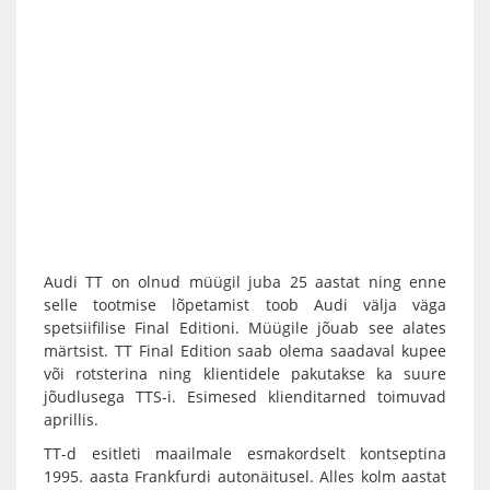
Audi TT on olnud müügil juba 25 aastat ning enne
selle tootmise lõpetamist toob Audi välja väga
spetsiifilise Final Editioni. Müügile jõuab see alates
märtsist. TT Final Edition saab olema saadaval kupee
või rotsterina ning klientidele pakutakse ka suure
jõudlusega TTS-i. Esimesed klienditarned toimuvad
aprillis.
TT-d esitleti maailmale esmakordselt kontseptina
1995. aasta Frankfurdi autonäitusel. Alles kolm aastat