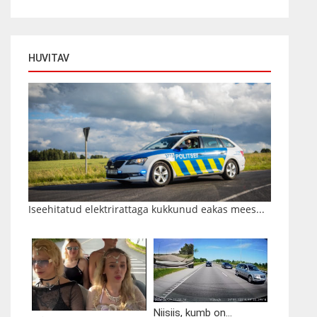
HUVITAV
Iseehitatud elektrirattaga kukkunud eakas mees...
Niisiis, kumb on...