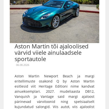
Aston Martin tõi ajaloolised
värvid viiele ainulaadsele
sportautole
06.08.2026
Aston Martin Newport Beach ja margi
eritellimuste osakond Q by Aston Martin
esitlesid viit Heritage Editioni nime kandvat
ainueksemplari. 2027. mudeliaasta DB12,
Vanquish ja Vantage said margi ajaloost
pärinevad värvitoonid ning spetsiaalselt
kujundatud salongid. Viis autot, viis ajaloolist