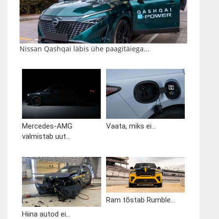
Nissan Qashqai läbis ühe paagitäiega...
Mercedes-AMG
Vaata, miks ei...
valmistab uut...
Ram tõstab Rumble...
Hiina autod ei...