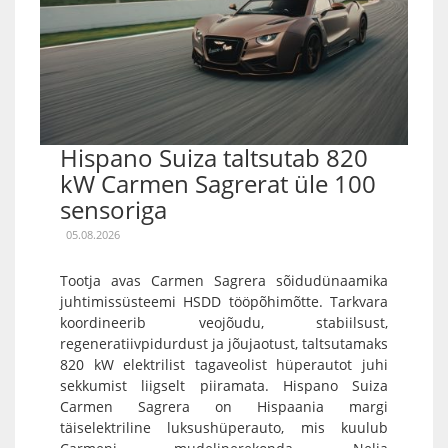
Hispano Suiza taltsutab 820
kW Carmen Sagrerat üle 100
sensoriga
05.08.2026
Tootja avas Carmen Sagrera sõidudünaamika
juhtimissüsteemi HSDD tööpõhimõtte. Tarkvara
koordineerib veojõudu, stabiilsust,
regeneratiivpidurdust ja jõujaotust, taltsutamaks
820 kW elektrilist tagaveolist hüperautot juhi
sekkumist liigselt piiramata. Hispano Suiza
Carmen Sagrera on Hispaania margi
täiselektriline luksushüperauto, mis kuulub