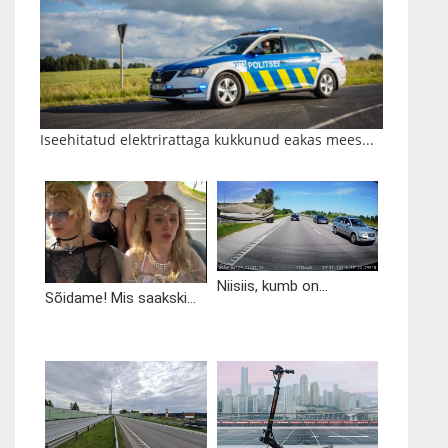
Iseehitatud elektrirattaga kukkunud eakas mees...
Niisiis, kumb on...
Sõidame! Mis saakski...