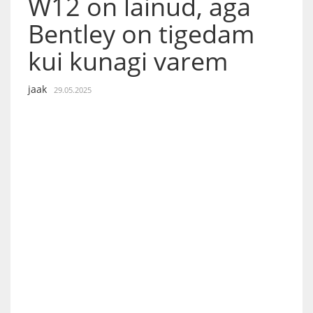
W12 on läinud, aga
Bentley on tigedam
kui kunagi varem
jaak
29.05.2025