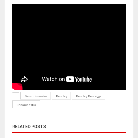
Bensiinimootor
Bentley
Bentley Bentayga
linnamaastur
RELATED POSTS