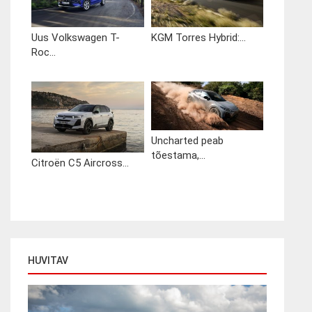
Uus Volkswagen T-
KGM Torres Hybrid:...
Roc...
Uncharted peab
tõestama,...
Citroën C5 Aircross...
HUVITAV