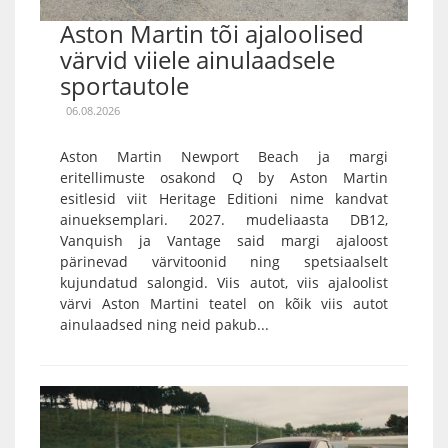
Aston Martin tõi ajaloolised
värvid viiele ainulaadsele
sportautole
06.08.2026
Aston Martin Newport Beach ja margi
eritellimuste osakond Q by Aston Martin
esitlesid viit Heritage Editioni nime kandvat
ainueksemplari. 2027. mudeliaasta DB12,
Vanquish ja Vantage said margi ajaloost
pärinevad värvitoonid ning spetsiaalselt
kujundatud salongid. Viis autot, viis ajaloolist
värvi Aston Martini teatel on kõik viis autot
ainulaadsed ning neid pakub...