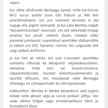
sajani.
Kui võtta võrdluseks Bentayga Speed, mille 6,0-liitrine
W12 surus autole sisse 635 hobust ja 900 Nm
pöördemomenti, siis uus tulevane versioon ei jää
sugugi alla, pigem vastupidi. Ja kui juba Bentley räägib
“dünaamilisemast” masinast, siis see tähendab midagi
enamat kui ainult rohkem jõudu. Oodata võiks
paremat juhitavust, uuendatud sportlikke sõiduprofiile
ja täiesti uut ESC Dynamic režiimi, mis julgustab ehk
isegi väikest driftimist.
Ja kui heli on tähtis, siis uue crossoveri sportlikku
iseloomu rõhutab ka Akrapoviči väljalaskesüsteem.
Seesama, mida seni sai lisavarustusena.
Lõppviimistluseks: mustad viimistluselemendid ja
sportlik difuusor, mis muudavad selle Bentayga
ühteaegu nii silmapaistvaks kui kõrvupaitavaks.
Kokkuvõttes: Bentley ei tõmba käsipidurit, vaid pigem
viskab selle aknast välja ja surub pedaali põhja. See
saab olema hiilgav segu aristokraatlikust šikist ja
brutaalsest jõust.