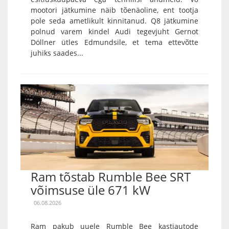
mootori jätkumine näib tõenäoline, ent tootja
pole seda ametlikult kinnitanud. Q8 jätkumine
polnud varem kindel Audi tegevjuht Gernot
Döllner ütles Edmundsile, et tema ettevõtte
juhiks saades...
Ram tõstab Rumble Bee SRT
võimsuse üle 671 kW
06.08.2026
Ram pakub uuele Rumble Bee kastiautode