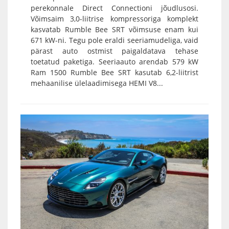
perekonnale Direct Connectioni jõudlusosi.
Võimsaim 3,0-liitrise kompressoriga komplekt
kasvatab Rumble Bee SRT võimsuse enam kui
671 kW-ni. Tegu pole eraldi seeriamudeliga, vaid
pärast auto ostmist paigaldatava tehase
toetatud paketiga. Seeriaauto arendab 579 kW
Ram 1500 Rumble Bee SRT kasutab 6,2-liitrist
mehaanilise ülelaadimisega HEMI V8...