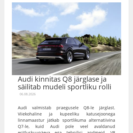
Audi kinnitas Q8 järglase ja
säilitab mudeli sportliku rolli
06.08.2026
Audi valmistab praegusele Q8-le järglast.
Viiekohaline ja kupeeliku katusejoonega
linnamaastur jätkab sportlikuma alternatiivina
Q7-le, kuid Audi pole veel avaldanud
esitluskuupäeva ega tehnilisi andmeid. V8