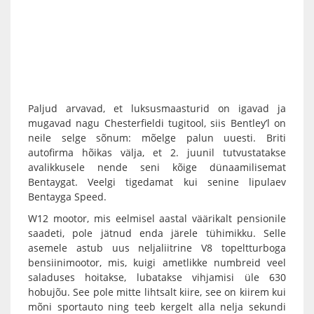
Paljud arvavad, et luksusmaasturid on igavad ja
mugavad nagu Chesterfieldi tugitool, siis Bentley’l on
neile selge sõnum: mõelge palun uuesti. Briti
autofirma hõikas välja, et 2. juunil tutvustatakse
avalikkusele nende seni kõige dünaamilisemat
Bentaygat. Veelgi tigedamat kui senine lipulaev
Bentayga Speed.
W12 mootor, mis eelmisel aastal väärikalt pensionile
saadeti, pole jätnud enda järele tühimikku. Selle
asemele astub uus neljaliitrine V8 topeltturboga
bensiinimootor, mis, kuigi ametlikke numbreid veel
saladuses hoitakse, lubatakse vihjamisi üle 630
hobujõu. See pole mitte lihtsalt kiire, see on kiirem kui
mõni sportauto ning teeb kergelt alla nelja sekundi