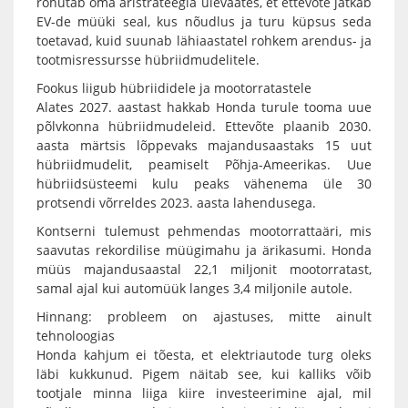
rõhutab oma äristrateegia ülevaates, et ettevõte jätkab
EV-de müüki seal, kus nõudlus ja turu küpsus seda
toetavad, kuid suunab lähiaastatel rohkem arendus- ja
tootmisressursse hübriidmudelitele.
Fookus liigub hübriididele ja mootorratastele
Alates 2027. aastast hakkab Honda turule tooma uue
põlvkonna hübriidmudeleid. Ettevõte plaanib 2030.
aasta märtsis lõppevaks majandusaastaks 15 uut
hübriidmudelit, peamiselt Põhja-Ameerikas. Uue
hübriidsüsteemi kulu peaks vähenema üle 30
protsendi võrreldes 2023. aasta lahendusega.
Kontserni tulemust pehmendas mootorrattaäri, mis
saavutas rekordilise müügimahu ja ärikasumi. Honda
müüs majandusaastal 22,1 miljonit mootorratast,
samal ajal kui automüük langes 3,4 miljonile autole.
Hinnang: probleem on ajastuses, mitte ainult
tehnoloogias
Honda kahjum ei tõesta, et elektriautode turg oleks
läbi kukkunud. Pigem näitab see, kui kalliks võib
tootjale minna liiga kiire investeerimine ajal, mil