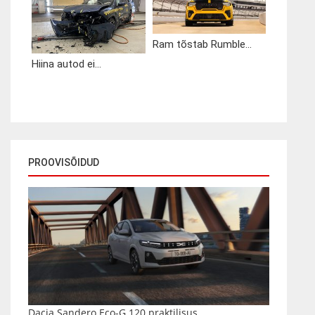
Ram tõstab Rumble...
Hiina autod ei...
PROOVISÕIDUD
Dacia Sandero Eco-G 120 praktilisus...