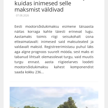
kuidas inimesed selle
maksmist väldivad
07.08.2026
Eesti mootorsõidukimaksu esimene täisaasta
näitas korraga kahte täiesti erinevat lugu.
Aastamaks toimis riigi seisukohalt üsna
etteaimatavalt: inimesed said maksuteated ja
valdavalt maksid. Registreerimistasu puhul läks
aga algne prognoos suurelt mööda, sest maks ei
tabanud lihtsalt olemasolevat turgu, vaid muutis
turgu ennast. aasta riigieelarves loodeti
mootorsõidukimaksu kahest komponendist
saada kokku 236...