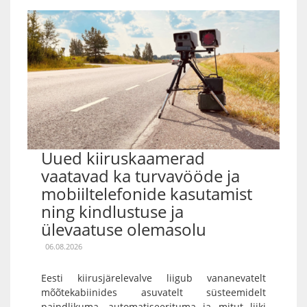
Uued kiiruskaamerad
vaatavad ka turvavööde ja
mobiiltelefonide kasutamist
ning kindlustuse ja
ülevaatuse olemasolu
06.08.2026
Eesti kiirusjärelevalve liigub vananevatelt
mõõtekabiinides asuvatelt süsteemidelt
paindlikuma, automatiseerituma ja mitut liiki