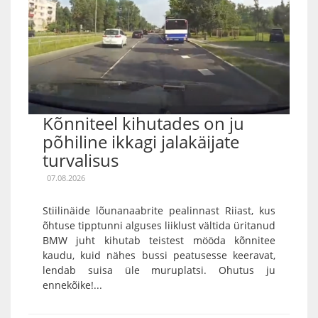
Kõnniteel kihutades on ju
põhiline ikkagi jalakäijate
turvalisus
07.08.2026
Stiilinäide lõunanaabrite pealinnast Riiast, kus
õhtuse tipptunni alguses liiklust vältida üritanud
BMW juht kihutab teistest mööda kõnnitee
kaudu, kuid nähes bussi peatusesse keeravat,
lendab suisa üle muruplatsi. Ohutus ju
ennekõike!...