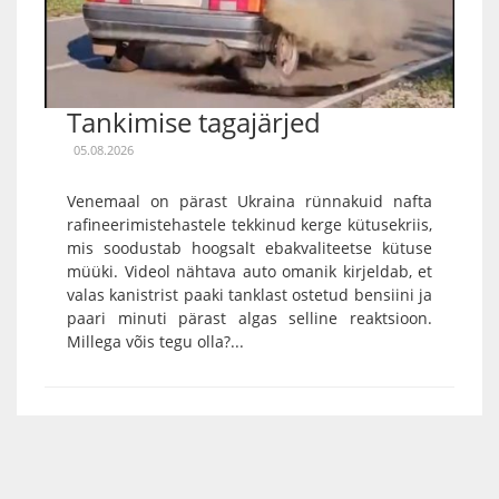
Tankimise tagajärjed
05.08.2026
Venemaal on pärast Ukraina rünnakuid nafta
rafineerimistehastele tekkinud kerge kütusekriis,
mis soodustab hoogsalt ebakvaliteetse kütuse
müüki. Videol nähtava auto omanik kirjeldab, et
valas kanistrist paaki tanklast ostetud bensiini ja
paari minuti pärast algas selline reaktsioon.
Millega võis tegu olla?...