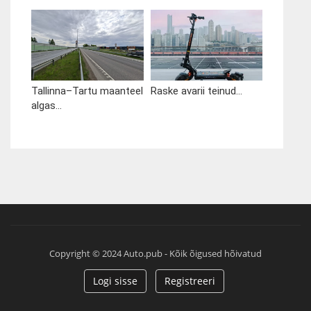
Tallinna–Tartu maanteel
Raske avarii teinud...
algas...
Copyright © 2024 Auto.pub - Kõik õigused hõivatud
Logi sisse
Registreeri