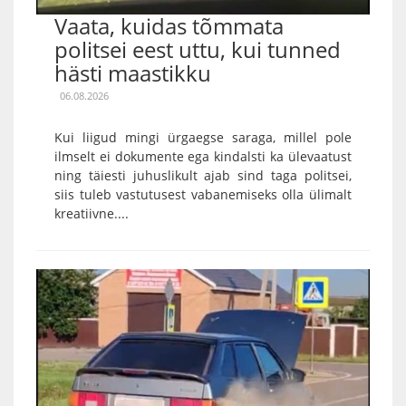
Vaata, kuidas tõmmata
politsei eest uttu, kui tunned
hästi maastikku
06.08.2026
Kui liigud mingi ürgaegse saraga, millel pole
ilmselt ei dokumente ega kindalsti ka ülevaatust
ning täiesti juhuslikult ajab sind taga politsei,
siis tuleb vastutusest vabanemiseks olla ülimalt
kreatiivne....