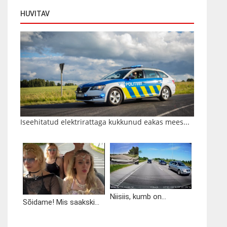
HUVITAV
Iseehitatud elektrirattaga kukkunud eakas mees...
Niisiis, kumb on...
Sõidame! Mis saakski...