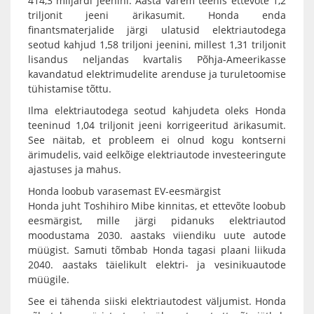
414,3 miljardi jeenini. Aasta varem teenis ettevõte 1,2
triljonit jeeni ärikasumit. Honda enda
finantsmaterjalide järgi ulatusid elektriautodega
seotud kahjud 1,58 triljoni jeenini, millest 1,31 triljonit
lisandus neljandas kvartalis Põhja-Ameerikasse
kavandatud elektrimudelite arenduse ja turuletoomise
tühistamise tõttu.
Ilma elektriautodega seotud kahjudeta oleks Honda
teeninud 1,04 triljonit jeeni korrigeeritud ärikasumit.
See näitab, et probleem ei olnud kogu kontserni
ärimudelis, vaid eelkõige elektriautode investeeringute
ajastuses ja mahus.
Honda loobub varasemast EV-eesmärgist
Honda juht Toshihiro Mibe kinnitas, et ettevõte loobub
eesmärgist, mille järgi pidanuks elektriautod
moodustama 2030. aastaks viiendiku uute autode
müügist. Samuti tõmbab Honda tagasi plaani liikuda
2040. aastaks täielikult elektri- ja vesinikuautode
müügile.
See ei tähenda siiski elektriautodest väljumist. Honda