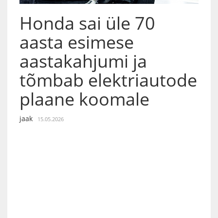
Honda sai üle 70
aasta esimese
aastakahjumi ja
tõmbab elektriautode
plaane koomale
jaak
15.05.2026