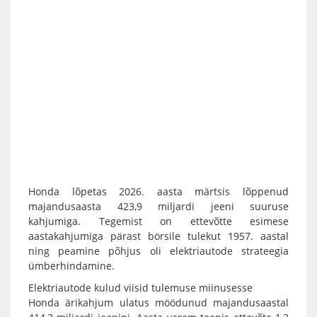
Honda lõpetas 2026. aasta märtsis lõppenud
majandusaasta 423,9 miljardi jeeni suuruse
kahjumiga. Tegemist on ettevõtte esimese
aastakahjumiga pärast börsile tulekut 1957. aastal
ning peamine põhjus oli elektriautode strateegia
ümberhindamine.
Elektriautode kulud viisid tulemuse miinusesse
Honda ärikahjum ulatus möödunud majandusaastal