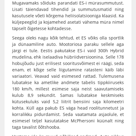
Mugavamaks sõiduks parandati ES-i mürasummutust.
Lisati täiendavad tihendid ja summutusmatid ning
kasutusele võeti kõrgema heliisolatsiooniga klaasid. Ka
küljepeeglid ja kojamehed asetati vähema müra nimel
täpselt õigetesse kohtadesse.
Seega oleks nagu kõik tehtud, et ES võiks olla sportlik
ja dünaamiline auto. Mootoriosa paraku sellele aga
järgi ei tule. Eestis pakutakse ES-i vaid 300h Hybrid
mudelina, ehk iselaadiva hübriidversioonina. Selle 178
hobujõudu just erilisest sooritusvõimest ei räägi, seda
enam, et kõige selle liigutamine ratasteni käib läbi
variaatori. Veavad vaid esimesed rattad. Tulemusena
lubatakse ka ametlike andmete tabelis tippkiiruseks
180 km/h, millest esimese saja neist saavutamiseks
kulub 8,9 sekundit. Samas lubatakse keskmiseks
kütusekuluks vaid 5,2 liitrit bensiini saja kilomeetri
kohta. Küll aga pakub ES väga head roolitunnetust ja
korralikku pidurdamist. Seda vaatamata asjaolule, et
esimesel teljel kasutatakse McPhersoni küünalt ning
taga tavalist õõtshooba.