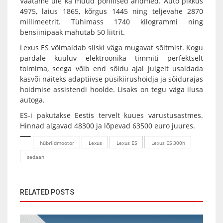
Vaatame üle ka muud põhilised andmed. Auto pikkus
4975, laius 1865, kõrgus 1445 ning teljevahe 2870
millimeetrit. Tühimass 1740 kilogrammi ning
bensiinipaak mahutab 50 liitrit.
Lexus ES võimaldab siiski väga mugavat sõitmist. Kogu
pardale kuuluv elektroonika timmiti perfektselt
toimima, seega võib end sõidu ajal julgelt usaldada
kasvõi näiteks adaptiivse püsikiirushoidja ja sõidurajas
hoidmise assistendi hoolde. Lisaks on tegu väga ilusa
autoga.
ES-i pakutakse Eestis tervelt kuues varustusastmes.
Hinnad algavad 48300 ja lõpevad 63500 euro juures.
hübriidmootor
Lexus
Lexus ES
Lexus ES 300h
sedaan
RELATED POSTS