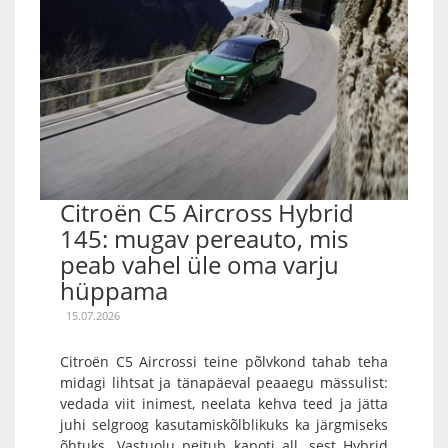
Citroën C5 Aircross Hybrid
145: mugav pereauto, mis
peab vahel üle oma varju
hüppama
15.07.2026
Citroën C5 Aircrossi teine põlvkond tahab teha
midagi lihtsat ja tänapäeval peaaegu mässulist:
vedada viit inimest, neelata kehva teed ja jätta
juhi selgroog kasutamiskõlblikuks ka järgmiseks
õhtuks. Vastuolu peitub kapoti all, sest Hybrid