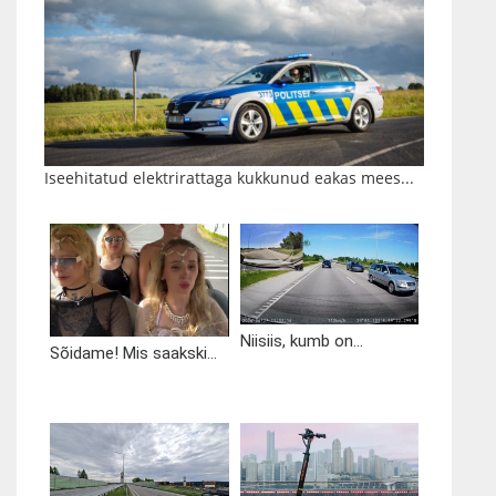
Iseehitatud elektrirattaga kukkunud eakas mees...
Niisiis, kumb on...
Sõidame! Mis saakski...