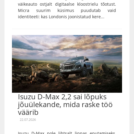
väikeauto ostjalt digitaalse kloostrielu tõotust.
Micra suurim küsimus puudutab vaid
identiteeti: kas Londonis joonistatud kere...
Isuzu D-Max 2,2 sai lõpuks
jõuülekande, mida raske töö
väärib
22.07.2026
Isuzu D-Max pole lihtsalt linnas eputamiseks,