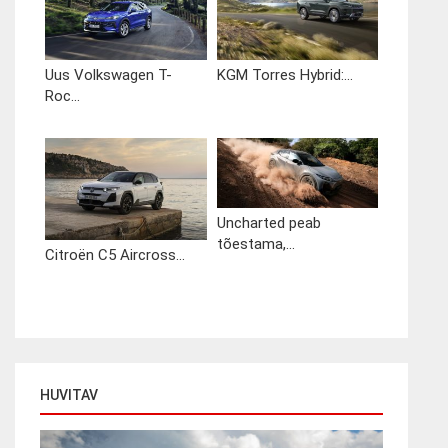
Uus Volkswagen T-
KGM Torres Hybrid:...
Roc...
Uncharted peab
tõestama,...
Citroën C5 Aircross...
HUVITAV