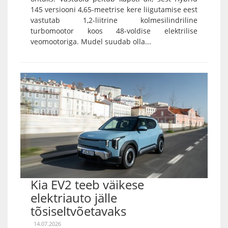
145 versiooni 4,65-meetrise kere liigutamise eest
vastutab 1,2-liitrine kolmesilindriline
turbomootor koos 48-voldise elektrilise
veomootoriga. Mudel suudab olla...
Kia EV2 teeb väikese
elektriauto jälle
tõsiseltvõetavaks
14.07.2026