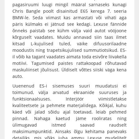
pagasiruumi luugi mingil määral sarnaseks kunagi
Chris Bangle poolt disainitud E65 kerega 7. seeria
BMW-le. Seda viimast kas armastati või vihati aga
päris külmaks ei jätnud see kedagi. Lexuse fännide
õnneks paistab see kühm välja vaid autot vööjoone
kõrguselt vaadates. Muidu annavad siin taas ilmet
kitsad L-kujulised tuled, väike difuusorilaadne
moodustis ning trapetsikujulised summutiotsikud. ES-
il võib ka tagant vaadates aimata toda esivõre liivakella
motiivi. Tagumised paistes rattakoopad rõhutavad
maskuliinset jõulisust. Üldiselt võttes siiski väga kena
auto.
Uuenenud ES-i sisemuses suuri muudatusi ei
toimunud, välja arvatud ekraanide suuruses ja
funktsionaalsuses. Interjöör viimistletakse
kvaliteetsete ja pehmete materjalidega. Kõikjal, kuhu
käed või jalad sõidu ajal toetavad, leiab pehmed
pinnad. Nahaga kaetud jäme rooliratas ning
ülimugavad istmed saavad raudselt
maksimumpunktid. Ainsaks õlgu kehitama panevaks
detailiks, mis võiks juba ammu Lexuse mudelitelt