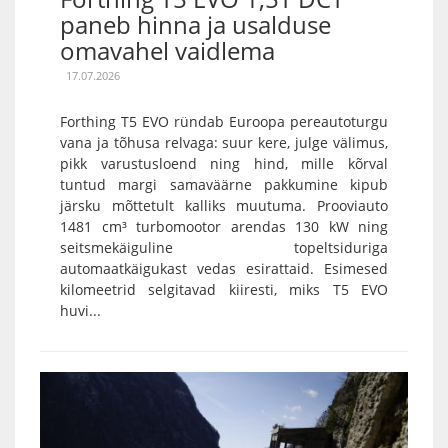
paneb hinna ja usalduse
omavahel vaidlema
17.07.2026
Forthing T5 EVO ründab Euroopa pereautoturgu
vana ja tõhusa relvaga: suur kere, julge välimus,
pikk varustusloend ning hind, mille kõrval
tuntud margi samaväärne pakkumine kipub
järsku mõttetult kalliks muutuma. Prooviauto
1481 cm³ turbomootor arendas 130 kW ning
seitsmekäiguline topeltsiduriga
automaatkäigukast vedas esirattaid. Esimesed
kilomeetrid selgitavad kiiresti, miks T5 EVO
huvi...