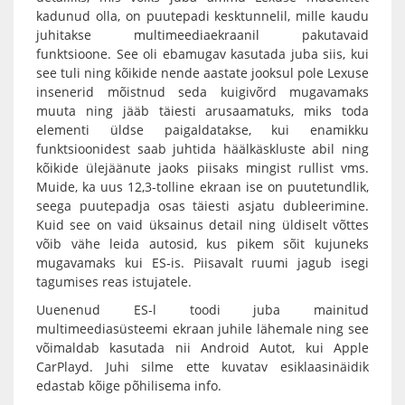
kadunud olla, on puutepadi kesktunnelil, mille kaudu
juhitakse multimeediaekraanil pakutavaid
funktsioone. See oli ebamugav kasutada juba siis, kui
see tuli ning kõikide nende aastate jooksul pole Lexuse
insenerid mõistnud seda kuigivõrd mugavamaks
muuta ning jääb täiesti arusaamatuks, miks toda
elementi üldse paigaldatakse, kui enamikku
funktsioonidest saab juhtida häälkäskluste abil ning
kõikide ülejäänute jaoks piisaks mingist rullist vms.
Muide, ka uus 12,3-tolline ekraan ise on puutetundlik,
seega puutepadja osas täiesti asjatu dubleerimine.
Kuid see on vaid üksainus detail ning üldiselt võttes
võib vähe leida autosid, kus pikem sõit kujuneks
mugavamaks kui ES-is. Piisavalt ruumi jagub isegi
tagumises reas istujatele.
Uuenenud ES-l toodi juba mainitud
multimeediasüsteemi ekraan juhile lähemale ning see
võimaldab kasutada nii Android Autot, kui Apple
CarPlayd. Juhi silme ette kuvatav esiklaasinäidik
edastab kõige põhilisema info.