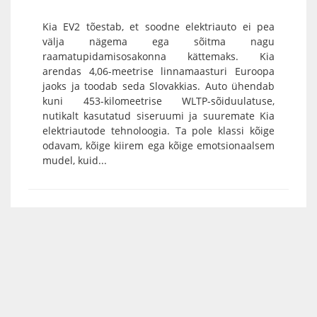
Kia EV2 tõestab, et soodne elektriauto ei pea
välja nägema ega sõitma nagu
raamatupidamisosakonna kättemaks. Kia
arendas 4,06-meetrise linnamaasturi Euroopa
jaoks ja toodab seda Slovakkias. Auto ühendab
kuni 453-kilomeetrise WLTP-sõiduulatuse,
nutikalt kasutatud siseruumi ja suuremate Kia
elektriautode tehnoloogia. Ta pole klassi kõige
odavam, kõige kiirem ega kõige emotsionaalsem
mudel, kuid...