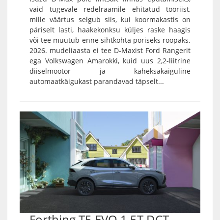
vaid tugevale redelraamile ehitatud tööriist,
mille väärtus selgub siis, kui koormakastis on
päriselt lasti, haakekonksu küljes raske haagis
või tee muutub enne sihtkohta poriseks roopaks.
2026. mudeliaasta ei tee D-Maxist Ford Rangerit
ega Volkswagen Amarokki, kuid uus 2,2-liitrine
diiselmootor ja kaheksakäiguline
automaatkäigukast parandavad täpselt...
Forthing T5 EVO 1,5T DCT