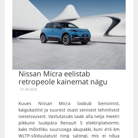
Nissan Micra eelistab
retropeole kainemat nägu
01.08.2026
Kuues Nissan Micra loobub bensiinist,
käigukastist ja suurest osast senisest tehnilisest
iseseisvusest. Vastutasuks saab alla nelja meetri
pikkune luukpära Renault 5 elektriplatvormi,
kaks mõistliku suurusega akupakki, kuni 416 km
WLTP-sõiduulatust ning salongi, mis ei nõua