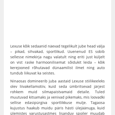
Lexuse kõik sedaanid näevad tegelikult jube head välja
– pikad, sihvakad, sportlikud. Uuenenud ES sobib
sellesse nimekirja nagu valatult ning eriti just küljelt
on vist raske harmoonilisemat sõidukit leida – kõik
kerejooned rõhutavad dünaamilist ilmet ning auto
tundub liikuvat ka seistes.
Ninaosas domineerib juba aastaid Lexuse stiilikeeleks
olev liivakellamotiiv, kuid seda ümbritsevad järjest
rohkem muid silmapaistvamaid detaile. Tuled
muutuvad kitsamaks ja venivad pikemaks, mis loovadki
sellise edasipürgiva sportlikkuse mulje. Tagaosa
kujustus haakub muidu päris hästi ülejäänuga, kuid
ülemistes varustusastmes lisanduv spoiler muudab