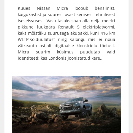
Kuues Nissan Micra loobub bensiinist,
käigukastist ja suurest osast senisest tehnilisest
iseseisvusest. Vastutasuks saab alla nelja meetri
pikkune luukpära Renault 5 elektriplatvormi,
kaks mõistliku suurusega akupakki, kuni 416 km
WLTP-sõiduulatust ning salongi, mis ei nõua
väikeauto ostjalt digitaalse kloostrielu tõotust.
Micra suurim küsimus puudutab vaid
identiteeti: kas Londonis joonistatud kere...