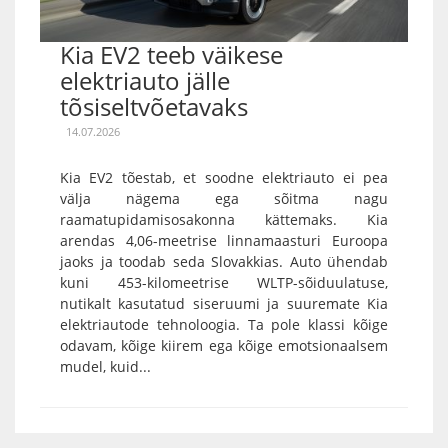
Kia EV2 teeb väikese
elektriauto jälle
tõsiseltvõetavaks
14.07.2026
Kia EV2 tõestab, et soodne elektriauto ei pea
välja nägema ega sõitma nagu
raamatupidamisosakonna kättemaks. Kia
arendas 4,06-meetrise linnamaasturi Euroopa
jaoks ja toodab seda Slovakkias. Auto ühendab
kuni 453-kilomeetrise WLTP-sõiduulatuse,
nutikalt kasutatud siseruumi ja suuremate Kia
elektriautode tehnoloogia. Ta pole klassi kõige
odavam, kõige kiirem ega kõige emotsionaalsem
mudel, kuid...