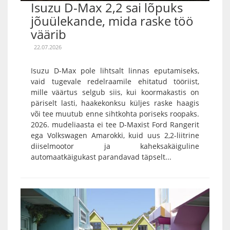
Isuzu D-Max 2,2 sai lõpuks
jõuülekande, mida raske töö
väärib
22.07.2026
Isuzu D-Max pole lihtsalt linnas eputamiseks,
vaid tugevale redelraamile ehitatud tööriist,
mille väärtus selgub siis, kui koormakastis on
päriselt lasti, haakekonksu küljes raske haagis
või tee muutub enne sihtkohta poriseks roopaks.
2026. mudeliaasta ei tee D-Maxist Ford Rangerit
ega Volkswagen Amarokki, kuid uus 2,2-liitrine
diiselmootor ja kaheksakäiguline
automaatkäigukast parandavad täpselt...