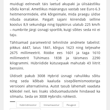
muidugi eelnevalt täis laetud akupaki ja ülisäästliku
sõidu korral. Ametlikus määrangus vastab see Euro 6.3
heitmenormidele, ehk kõrgeimale, mida praegu üldse
nõuda osatakse. Paigalt sajani kiirendab selline
kooslus 8,9 sekundiga ning tippkiirus ulatub 225 km/h
– numbrite järgi üsnagi sportlik, kuigi sõites seda nii ei
taju.
Tähtsamad parameetrid tehniliste andmete tabelist:
pikkus 4447, laius 1841, kõrgus 1623 ning teljevahe
2675 millimeetrit. Rööbe ees 1601 ja taga 1610
millimeetrit Tühimass 1838 ja täismass 2290
kilogrammi. Hübriidide kütusepaak mahutab 43 liitrit
bensiini.
Üldiselt pakub 3008 Hybrid üsnagi rahulikku sõitu
ning seda kõlbab kaaluda sisepõlemismootoriga
versiooni alternatiivina. Autot tasub lähemalt vaadata
kõikidel neil, kes lisaks sõiduomadustele hindavad ka
silmailu. Seda on 3008 Hybridis rohkesti.
hübriidmootor
linnamaastur
Peugeot