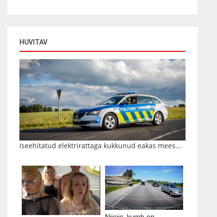
HUVITAV
Iseehitatud elektrirattaga kukkunud eakas mees...
Niisiis, kumb on...