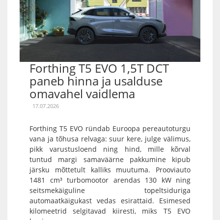
Forthing T5 EVO 1,5T DCT
paneb hinna ja usalduse
omavahel vaidlema
17.07.2026
Forthing T5 EVO ründab Euroopa pereautoturgu
vana ja tõhusa relvaga: suur kere, julge välimus,
pikk varustusloend ning hind, mille kõrval
tuntud margi samaväärne pakkumine kipub
järsku mõttetult kalliks muutuma. Prooviauto
1481 cm³ turbomootor arendas 130 kW ning
seitsmekäiguline topeltsiduriga
automaatkäigukast vedas esirattaid. Esimesed
kilomeetrid selgitavad kiiresti, miks T5 EVO