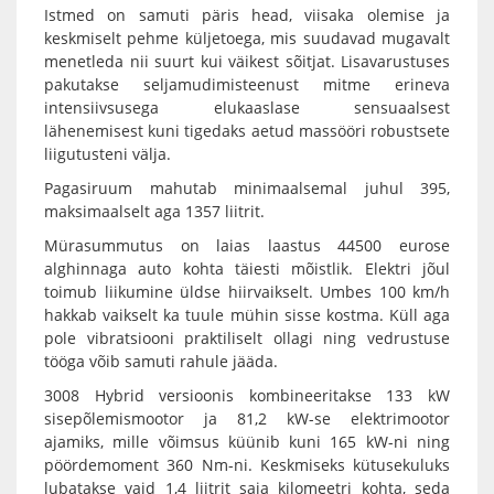
Istmed on samuti päris head, viisaka olemise ja
keskmiselt pehme küljetoega, mis suudavad mugavalt
menetleda nii suurt kui väikest sõitjat. Lisavarustuses
pakutakse seljamudimisteenust mitme erineva
intensiivsusega elukaaslase sensuaalsest
lähenemisest kuni tigedaks aetud massööri robustsete
liigutusteni välja.
Pagasiruum mahutab minimaalsemal juhul 395,
maksimaalselt aga 1357 liitrit.
Mürasummutus on laias laastus 44500 eurose
alghinnaga auto kohta täiesti mõistlik. Elektri jõul
toimub liikumine üldse hiirvaikselt. Umbes 100 km/h
hakkab vaikselt ka tuule mühin sisse kostma. Küll aga
pole vibratsiooni praktiliselt ollagi ning vedrustuse
tööga võib samuti rahule jääda.
3008 Hybrid versioonis kombineeritakse 133 kW
sisepõlemismootor ja 81,2 kW-se elektrimootor
ajamiks, mille võimsus küünib kuni 165 kW-ni ning
pöördemoment 360 Nm-ni. Keskmiseks kütusekuluks
lubatakse vaid 1,4 liitrit saja kilomeetri kohta, seda