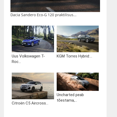
Dacia Sandero Eco-G 120 praktilisus...
Uus Volkswagen T-
KGM Torres Hybrid:...
Roc...
Uncharted peab
tõestama,...
Citroën C5 Aircross...