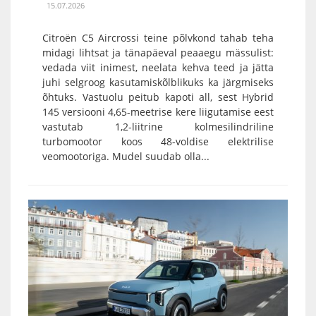
15.07.2026
Citroën C5 Aircrossi teine põlvkond tahab teha
midagi lihtsat ja tänapäeval peaaegu mässulist:
vedada viit inimest, neelata kehva teed ja jätta
juhi selgroog kasutamiskõlblikuks ka järgmiseks
õhtuks. Vastuolu peitub kapoti all, sest Hybrid
145 versiooni 4,65-meetrise kere liigutamise eest
vastutab 1,2-liitrine kolmesilindriline
turbomootor koos 48-voldise elektrilise
veomootoriga. Mudel suudab olla...