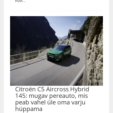
huvi...
Citroën C5 Aircross Hybrid
145: mugav pereauto, mis
peab vahel üle oma varju
hüppama