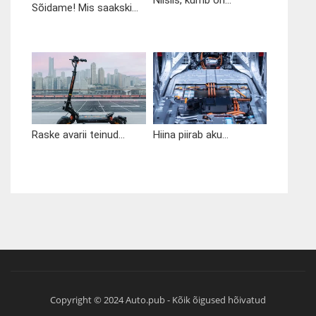
Sõidame! Mis saakski...
Raske avarii teinud...
Hiina piirab aku...
Copyright © 2024 Auto.pub - Kõik õigused hõivatud