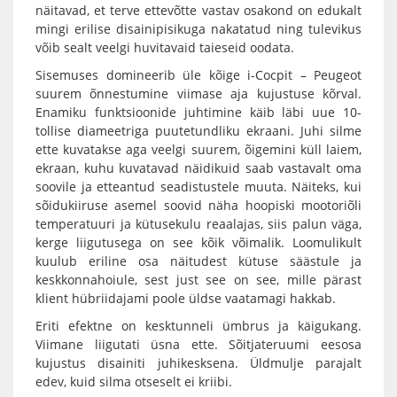
näitavad, et terve ettevõtte vastav osakond on edukalt
mingi erilise disainipisikuga nakatatud ning tulevikus
võib sealt veelgi huvitavaid taieseid oodata.
Sisemuses domineerib üle kõige i-Cocpit – Peugeot
suurem õnnestumine viimase aja kujustuse kõrval.
Enamiku funktsioonide juhtimine käib läbi uue 10-
tollise diameetriga puutetundliku ekraani. Juhi silme
ette kuvatakse aga veelgi suurem, õigemini küll laiem,
ekraan, kuhu kuvatavad näidikuid saab vastavalt oma
soovile ja etteantud seadistustele muuta. Näiteks, kui
sõidukiiruse asemel soovid näha hoopiski mootoriõli
temperatuuri ja kütusekulu reaalajas, siis palun väga,
kerge liigutusega on see kõik võimalik. Loomulikult
kuulub eriline osa näitudest kütuse säästule ja
keskkonnahoiule, sest just see on see, mille pärast
klient hübriidajami poole üldse vaatamagi hakkab.
Eriti efektne on kesktunneli ümbrus ja käigukang.
Viimane liigutati üsna ette. Sõitjateruumi eesosa
kujustus disainiti juhikesksena. Üldmulje parajalt
edev, kuid silma otseselt ei kriibi.