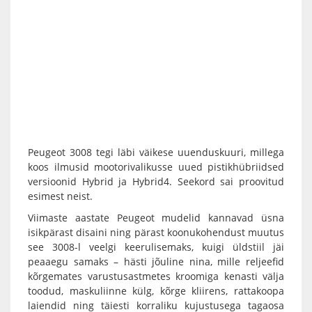
Peugeot 3008 tegi läbi väikese uuenduskuuri, millega
koos ilmusid mootorivalikusse uued pistikhübriidsed
versioonid Hybrid ja Hybrid4. Seekord sai proovitud
esimest neist.
Viimaste aastate Peugeot mudelid kannavad üsna
isikpärast disaini ning pärast koonukohendust muutus
see 3008-l veelgi keerulisemaks, kuigi üldstiil jäi
peaaegu samaks – hästi jõuline nina, mille reljeefid
kõrgemates varustusastmetes kroomiga kenasti välja
toodud, maskuliinne külg, kõrge kliirens, rattakoopa
laiendid ning täiesti korraliku kujustusega tagaosa