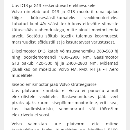
Uus D13 ja G13 keskenduvad efektiivsusele
Volvo nimetab uut D13 ja G13 mootorit oma ajaloo
kõige kütusesäästlikumateks veokimootoriteks.
Lubatud kuni 4% sääst tekib koos ettevõtte viimaste
kütusesäästulahendustega, mitte ainult mootori enda
arvelt. Seetõttu sõltub tegelik tulemus koormusest,
marsruudist, sõidustiilist ja kasutatavast varustusest.
Diiselmootor D13 katab võimsusvahemiku 380–560 hj
ning pöördemomendi 1800–2900 Nm. Gaasimootor
G13 pakub 420–500 hj ja 2400–2800 Nm. Mõlemad
jõuallikad on mõeldud Volvo FM, FMX, FH ja FH Aero
mudelitele.
Sisepõlemismootor jääb Volvo strateegiasse
Uus platvorm kinnitab, et Volvo ei panusta ainult
elektrilistele veokitele. Raskeveonduses jääb veel
pikaks ajaks ruumi sisepõlemismootoritele, eriti seal,
kus laadimistaristu, veomarsruut või töörežiim
elektrivedu ei soosi.
Volvo valmistab uue platvormi ette mitme
taastuvkütuse jaoks. Nimekirjas on biodiisel B100,