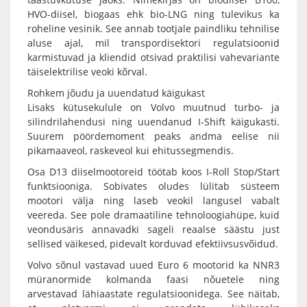
HVO-diisel, biogaas ehk bio-LNG ning tulevikus ka
roheline vesinik. See annab tootjale paindliku tehnilise
aluse ajal, mil transpordisektori regulatsioonid
karmistuvad ja kliendid otsivad praktilisi vahevariante
täiselektrilise veoki kõrval.
Rohkem jõudu ja uuendatud käigukast
Lisaks kütusekulule on Volvo muutnud turbo- ja
silindrilahendusi ning uuendanud I-Shift käigukasti.
Suurem pöördemoment peaks andma eelise nii
pikamaaveol, raskeveol kui ehitussegmendis.
Osa D13 diiselmootoreid töötab koos I-Roll Stop/Start
funktsiooniga. Sobivates oludes lülitab süsteem
mootori välja ning laseb veokil langusel vabalt
veereda. See pole dramaatiline tehnoloogiahüpe, kuid
veondusäris annavadki sageli reaalse säästu just
sellised väikesed, pidevalt korduvad efektiivsusvõidud.
Volvo sõnul vastavad uued Euro 6 mootorid ka NNR3
müranormide kolmanda faasi nõuetele ning
arvestavad lähiaastate regulatsioonidega. See näitab,