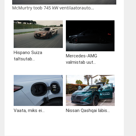
McMurtry toob 745 kW ventilaatorauto...
Hispano Suiza
Mercedes-AMG
taltsutab...
valmistab uut...
Vaata, miks ei...
Nissan Qashqai läbis...