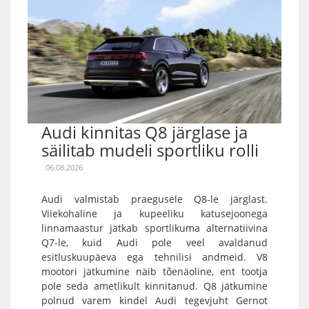
Audi kinnitas Q8 järglase ja
säilitab mudeli sportliku rolli
06.08.2026
Audi valmistab praegusele Q8-le järglast.
Viiekohaline ja kupeeliku katusejoonega
linnamaastur jätkab sportlikuma alternatiivina
Q7-le, kuid Audi pole veel avaldanud
esitluskuupäeva ega tehnilisi andmeid. V8
mootori jätkumine näib tõenäoline, ent tootja
pole seda ametlikult kinnitanud. Q8 jätkumine
polnud varem kindel Audi tegevjuht Gernot