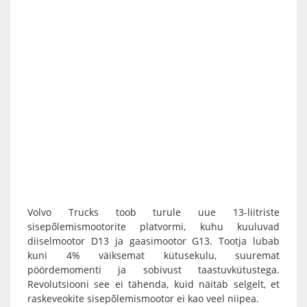
Volvo Trucks toob turule uue 13-liitriste
sisepõlemismootorite platvormi, kuhu kuuluvad
diiselmootor D13 ja gaasimootor G13. Tootja lubab
kuni 4% väiksemat kütusekulu, suuremat
pöördemomenti ja sobivust taastuvkütustega.
Revolutsiooni see ei tähenda, kuid näitab selgelt, et
raskeveokite sisepõlemismootor ei kao veel niipea.