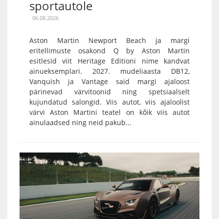
sportautole
06.08.2026
Aston Martin Newport Beach ja margi
eritellimuste osakond Q by Aston Martin
esitlesid viit Heritage Editioni nime kandvat
ainueksemplari. 2027. mudeliaasta DB12,
Vanquish ja Vantage said margi ajaloost
pärinevad värvitoonid ning spetsiaalselt
kujundatud salongid. Viis autot, viis ajaloolist
värvi Aston Martini teatel on kõik viis autot
ainulaadsed ning neid pakub...