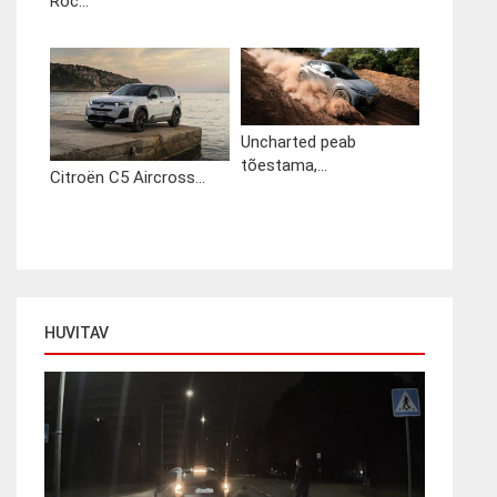
Roc...
Uncharted peab
tõestama,...
Citroën C5 Aircross...
HUVITAV