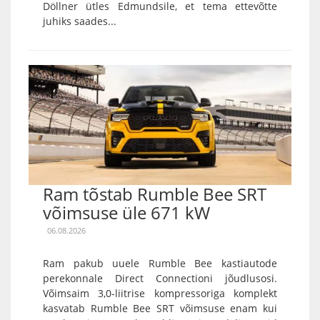
Döllner ütles Edmundsile, et tema ettevõtte
juhiks saades...
Ram tõstab Rumble Bee SRT
võimsuse üle 671 kW
06.08.2026
Ram pakub uuele Rumble Bee kastiautode
perekonnale Direct Connectioni jõudlusosi.
Võimsaim 3,0-liitrise kompressoriga komplekt
kasvatab Rumble Bee SRT võimsuse enam kui