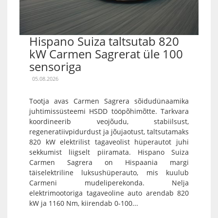
Hispano Suiza taltsutab 820
kW Carmen Sagrerat üle 100
sensoriga
05.08.2026
Tootja avas Carmen Sagrera sõidudünaamika
juhtimissüsteemi HSDD tööpõhimõtte. Tarkvara
koordineerib veojõudu, stabiilsust,
regeneratiivpidurdust ja jõujaotust, taltsutamaks
820 kW elektrilist tagaveolist hüperautot juhi
sekkumist liigselt piiramata. Hispano Suiza
Carmen Sagrera on Hispaania margi
täiselektriline luksushüperauto, mis kuulub
Carmeni mudeliperekonda. Nelja
elektrimootoriga tagaveoline auto arendab 820
kW ja 1160 Nm, kiirendab 0-100...