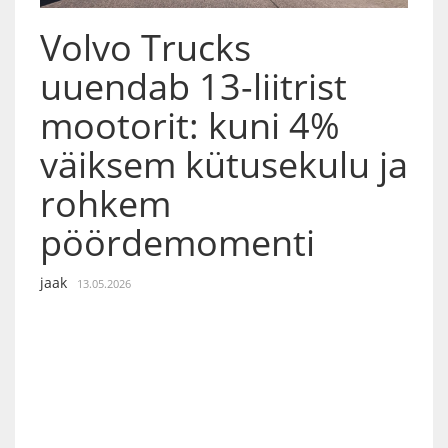
Volvo Trucks
uuendab 13-liitrist
mootorit: kuni 4%
väiksem kütusekulu ja
rohkem
pöördemomenti
jaak
13.05.2026