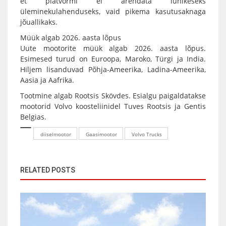
et platvormi ei arendata lühikeseks
üleminekulahenduseks, vaid pikema kasutusaknaga
jõuallikaks.
Müük algab 2026. aasta lõpus
Uute mootorite müük algab 2026. aasta lõpus.
Esimesed turud on Euroopa, Maroko, Türgi ja India.
Hiljem lisanduvad Põhja-Ameerika, Ladina-Ameerika,
Aasia ja Aafrika.
Tootmine algab Rootsis Skövdes. Esialgu paigaldatakse
mootorid Volvo koosteliinidel Tuves Rootsis ja Gentis
Belgias.
diiselmootor
Gaasimootor
Volvo Trucks
RELATED POSTS