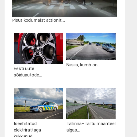
Pisut kodumaist actionit...
Niisiis, kumb on...
Eesti uute
sõiduautode...
Iseehitatud
Tallinna–Tartu maanteel
elektrirattaga
algas...
kukkunud...