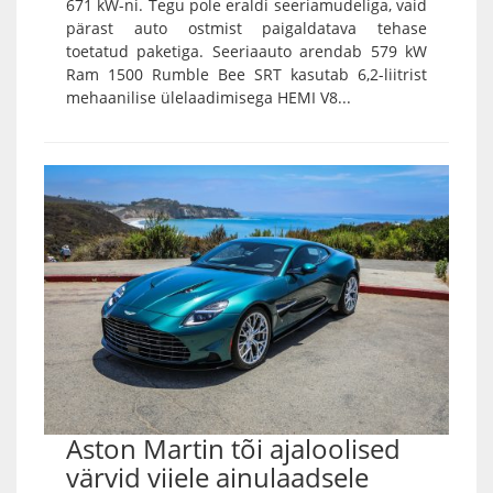
671 kW-ni. Tegu pole eraldi seeriamudeliga, vaid
pärast auto ostmist paigaldatava tehase
toetatud paketiga. Seeriaauto arendab 579 kW
Ram 1500 Rumble Bee SRT kasutab 6,2-liitrist
mehaanilise ülelaadimisega HEMI V8...
Aston Martin tõi ajaloolised
värvid viiele ainulaadsele