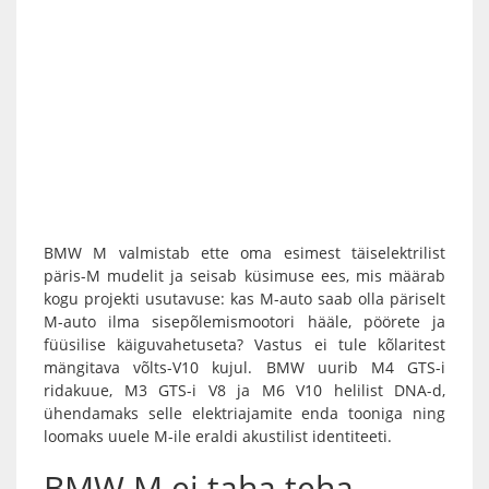
BMW M valmistab ette oma esimest täiselektrilist
päris-M mudelit ja seisab küsimuse ees, mis määrab
kogu projekti usutavuse: kas M-auto saab olla päriselt
M-auto ilma sisepõlemismootori hääle, pöörete ja
füüsilise käiguvahetuseta? Vastus ei tule kõlaritest
mängitava võlts-V10 kujul. BMW uurib M4 GTS-i
ridakuue, M3 GTS-i V8 ja M6 V10 helilist DNA-d,
ühendamaks selle elektriajamite enda tooniga ning
loomaks uuele M-ile eraldi akustilist identiteeti.
BMW M ei taha teha