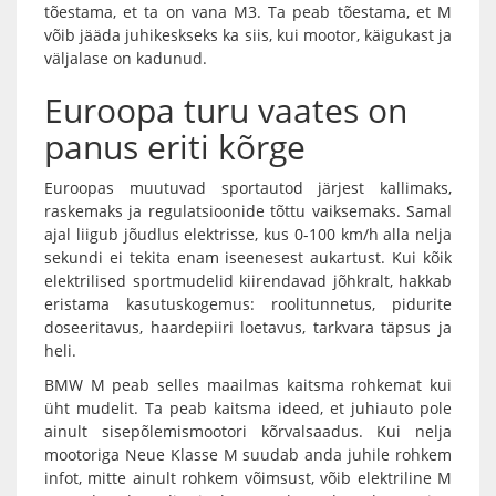
tõestama, et ta on vana M3. Ta peab tõestama, et M
võib jääda juhikeskseks ka siis, kui mootor, käigukast ja
väljalase on kadunud.
Euroopa turu vaates on
panus eriti kõrge
Euroopas muutuvad sportautod järjest kallimaks,
raskemaks ja regulatsioonide tõttu vaiksemaks. Samal
ajal liigub jõudlus elektrisse, kus 0-100 km/h alla nelja
sekundi ei tekita enam iseenesest aukartust. Kui kõik
elektrilised sportmudelid kiirendavad jõhkralt, hakkab
eristama kasutuskogemus: roolitunnetus, pidurite
doseeritavus, haardepiiri loetavus, tarkvara täpsus ja
heli.
BMW M peab selles maailmas kaitsma rohkemat kui
üht mudelit. Ta peab kaitsma ideed, et juhiauto pole
ainult sisepõlemismootori kõrvalsaadus. Kui nelja
mootoriga Neue Klasse M suudab anda juhile rohkem
infot, mitte ainult rohkem võimsust, võib elektriline M