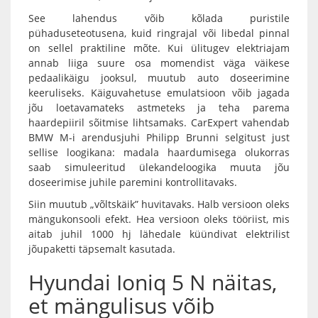
See lahendus võib kõlada puristile
pühaduseteotusena, kuid ringrajal või libedal pinnal
on sellel praktiline mõte. Kui ülitugev elektriajam
annab liiga suure osa momendist väga väikese
pedaalikäigu jooksul, muutub auto doseerimine
keeruliseks. Käiguvahetuse emulatsioon võib jagada
jõu loetavamateks astmeteks ja teha parema
haardepiiril sõitmise lihtsamaks. CarExpert vahendab
BMW M-i arendusjuhi Philipp Brunni selgitust just
sellise loogikana: madala haardumisega olukorras
saab simuleeritud ülekandeloogika muuta jõu
doseerimise juhile paremini kontrollitavaks.
Siin muutub „võltskäik” huvitavaks. Halb versioon oleks
mängukonsooli efekt. Hea versioon oleks tööriist, mis
aitab juhil 1000 hj lähedale küündivat elektrilist
jõupaketti täpsemalt kasutada.
Hyundai Ioniq 5 N näitas,
et mängulisus võib