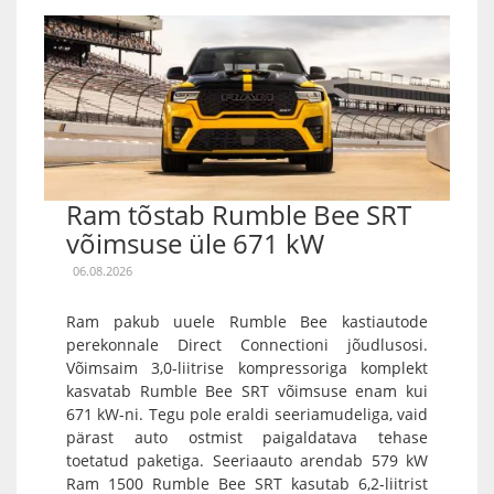
Ram tõstab Rumble Bee SRT
võimsuse üle 671 kW
06.08.2026
Ram pakub uuele Rumble Bee kastiautode
perekonnale Direct Connectioni jõudlusosi.
Võimsaim 3,0-liitrise kompressoriga komplekt
kasvatab Rumble Bee SRT võimsuse enam kui
671 kW-ni. Tegu pole eraldi seeriamudeliga, vaid
pärast auto ostmist paigaldatava tehase
toetatud paketiga. Seeriaauto arendab 579 kW
Ram 1500 Rumble Bee SRT kasutab 6,2-liitrist