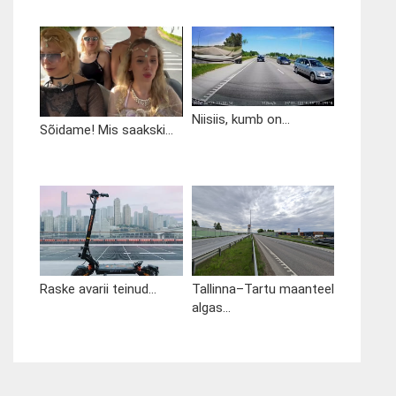
Niisiis, kumb on...
Sõidame! Mis saakski...
Raske avarii teinud...
Tallinna–Tartu maanteel
algas...