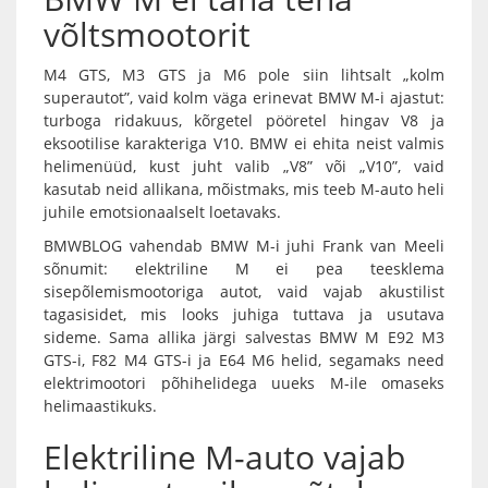
võltsmootorit
M4 GTS, M3 GTS ja M6 pole siin lihtsalt „kolm
superautot”, vaid kolm väga erinevat BMW M-i ajastut:
turboga ridakuus, kõrgetel pööretel hingav V8 ja
eksootilise karakteriga V10. BMW ei ehita neist valmis
helimenüüd, kust juht valib „V8” või „V10”, vaid
kasutab neid allikana, mõistmaks, mis teeb M-auto heli
juhile emotsionaalselt loetavaks.
BMWBLOG vahendab BMW M-i juhi Frank van Meeli
sõnumit: elektriline M ei pea teesklema
sisepõlemismootoriga autot, vaid vajab akustilist
tagasisidet, mis looks juhiga tuttava ja usutava
sideme. Sama allika järgi salvestas BMW M E92 M3
GTS-i, F82 M4 GTS-i ja E64 M6 helid, segamaks need
elektrimootori põhihelidega uueks M-ile omaseks
helimaastikuks.
Elektriline M-auto vajab