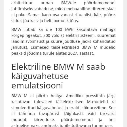
arhitektuur annab BMW-le pöördemomendi
juhtimiseks vabaduse, mida mehaaniline diferentsiaal
ei paku. Samas kaob osa vanast rituaalist: käik, pööre,
sidur, jõu kasv ja heli loomulik tõus.
BMW lubab ka üle 100 kWh kasutatava mahuga
kõrgepingeakut, 800-voldist elektrisüsteemi, suuremat
laadimisvõimsust ja suure jõudluse jaoks kohandatud
jahutust. Esimesed täiselektrilised BMW M mudelid
peaksid jõudma turule alates 2027. aastast.
Elektriline BMW M saab
käiguvahetuse
emulatsiooni
BMW M ei piirdu heliga. Ametliku pressiinfo järgi
kasutavad tulevased täiselektrilised M-mudelid ka
simuleeritud käiguvahetusi ja eraldi sõidurežiime. See
ei tähenda tavapärast käigukasti, vaid tarkvara
muudab kiirenduse, pöördemomendi ja heli
astmelisemaks, andmaks juhile tuttavama tunnetuse.