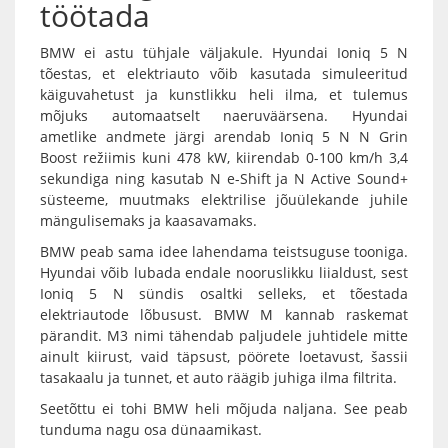
töötada
BMW ei astu tühjale väljakule. Hyundai Ioniq 5 N
tõestas, et elektriauto võib kasutada simuleeritud
käiguvahetust ja kunstlikku heli ilma, et tulemus
mõjuks automaatselt naeruväärsena. Hyundai
ametlike andmete järgi arendab Ioniq 5 N N Grin
Boost režiimis kuni 478 kW, kiirendab 0-100 km/h 3,4
sekundiga ning kasutab N e-Shift ja N Active Sound+
süsteeme, muutmaks elektrilise jõuülekande juhile
mängulisemaks ja kaasavamaks.
BMW peab sama idee lahendama teistsuguse tooniga.
Hyundai võib lubada endale nooruslikku liialdust, sest
Ioniq 5 N sündis osaltki selleks, et tõestada
elektriautode lõbusust. BMW M kannab raskemat
pärandit. M3 nimi tähendab paljudele juhtidele mitte
ainult kiirust, vaid täpsust, pöörete loetavust, šassii
tasakaalu ja tunnet, et auto räägib juhiga ilma filtrita.
Seetõttu ei tohi BMW heli mõjuda naljana. See peab
tunduma nagu osa dünaamikast.