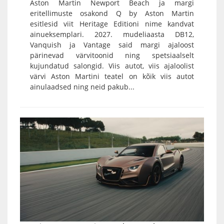
Aston Martin Newport Beach ja margi
eritellimuste osakond Q by Aston Martin
esitlesid viit Heritage Editioni nime kandvat
ainueksemplari. 2027. mudeliaasta DB12,
Vanquish ja Vantage said margi ajaloost
pärinevad värvitoonid ning spetsiaalselt
kujundatud salongid. Viis autot, viis ajaloolist
värvi Aston Martini teatel on kõik viis autot
ainulaadsed ning neid pakub...