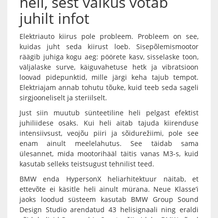
heli, sest vaikus võtab
juhilt infot
Elektriauto kiirus pole probleem. Probleem on see,
kuidas juht seda kiirust loeb. Sisepõlemismootor
räägib juhiga kogu aeg: pöörete kasv, sisselaske toon,
väljalaske surve, käiguvahetuse hetk ja vibratsioon
loovad pidepunktid, mille järgi keha tajub tempot.
Elektriajam annab tohutu tõuke, kuid teeb seda sageli
sirgjooneliselt ja steriilselt.
Just siin muutub sünteetiline heli pelgast efektist
juhiliidese osaks. Kui heli aitab tajuda kiirenduse
intensiivsust, veojõu piiri ja sõidurežiimi, pole see
enam ainult meelelahutus. See täidab sama
ülesannet, mida mootorihääl täitis vanas M3-s, kuid
kasutab selleks teistsugust tehnilist teed.
BMW enda HypersonX heliarhitektuur näitab, et
ettevõte ei käsitle heli ainult mürana. Neue Klasse’i
jaoks loodud süsteem kasutab BMW Group Sound
Design Studio arendatud 43 helisignaali ning eraldi