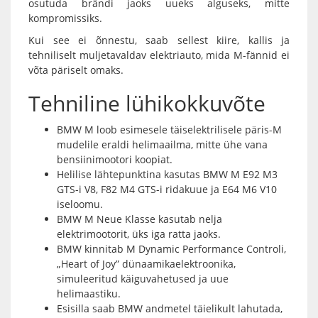
osutuda brändi jaoks uueks alguseks, mitte
kompromissiks.
Kui see ei õnnestu, saab sellest kiire, kallis ja
tehniliselt muljetavaldav elektriauto, mida M-fännid ei
võta päriselt omaks.
Tehniline lühikokkuvõte
BMW M loob esimesele täiselektrilisele päris-M
mudelile eraldi helimaailma, mitte ühe vana
bensiinimootori koopiat.
Helilise lähtepunktina kasutas BMW M E92 M3
GTS-i V8, F82 M4 GTS-i ridakuue ja E64 M6 V10
iseloomu.
BMW M Neue Klasse kasutab nelja
elektrimootorit, üks iga ratta jaoks.
BMW kinnitab M Dynamic Performance Controli,
„Heart of Joy” dünaamikaelektroonika,
simuleeritud käiguvahetused ja uue
helimaastiku.
Esisilla saab BMW andmetel täielikult lahutada,