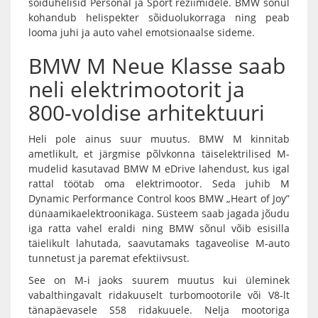
sõiduhelisid Personal ja Sport režiimidele. BMW sõnul
kohandub helispekter sõiduolukorraga ning peab
looma juhi ja auto vahel emotsionaalse sideme.
BMW M Neue Klasse saab
neli elektrimootorit ja
800-voldise arhitektuuri
Heli pole ainus suur muutus. BMW M kinnitab
ametlikult, et järgmise põlvkonna täiselektrilised M-
mudelid kasutavad BMW M eDrive lahendust, kus igal
rattal töötab oma elektrimootor. Seda juhib M
Dynamic Performance Control koos BMW „Heart of Joy”
dünaamikaelektroonikaga. Süsteem saab jagada jõudu
iga ratta vahel eraldi ning BMW sõnul võib esisilla
täielikult lahutada, saavutamaks tagaveolise M-auto
tunnetust ja paremat efektiivsust.
See on M-i jaoks suurem muutus kui üleminek
vabalthingavalt ridakuuselt turbomootorile või V8-lt
tänapäevasele S58 ridakuuele. Nelja mootoriga