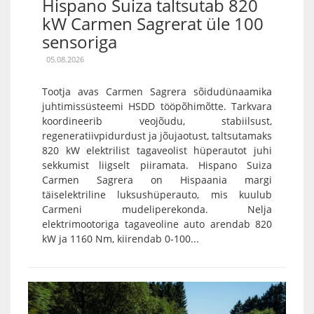
Hispano Suiza taltsutab 820
kW Carmen Sagrerat üle 100
sensoriga
05.08.2026
Tootja avas Carmen Sagrera sõidudünaamika
juhtimissüsteemi HSDD tööpõhimõtte. Tarkvara
koordineerib veojõudu, stabiilsust,
regeneratiivpidurdust ja jõujaotust, taltsutamaks
820 kW elektrilist tagaveolist hüperautot juhi
sekkumist liigselt piiramata. Hispano Suiza
Carmen Sagrera on Hispaania margi
täiselektriline luksushüperauto, mis kuulub
Carmeni mudeliperekonda. Nelja
elektrimootoriga tagaveoline auto arendab 820
kW ja 1160 Nm, kiirendab 0-100...