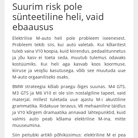
Suurim risk pole
sünteetiline heli, vaid
ebaausus
Elektrilise M-auto heli pole probleem iseenesest.
Probleem tekib siis, kui auto valetab. Kui kõlaritest
tuleb vana V10 koopia, kuid kiirendus, pedaalitunnetus
ja jõu kasv ei toeta seda, muutub tulemus odavaks
kostüümiks. Kui heli aga kasvab koos koormuse,
kiiruse ja veojõu kasutusega, võib see muutuda uue
M-auto orgaaniliseks osaks.
BMW strateegia kõlab praegu õiges suunas. M4 GTS,
M3 GTS ja M6 V10 ei ole siin nostalgiline tapeet, vaid
materjal, millest tuletada uue ajastu M-i akustiline
grammatika. Ridakuue teravus, V8 mehaaniline täidlus
ja V10 kõrgem dramaatika annavad lähtepunktid, kuid
valmis auto peab kõlama elektrilise M-ina, mitte
muuseumina.
Siin peitubki artikli põhiküsimus: elektriline M ei pea