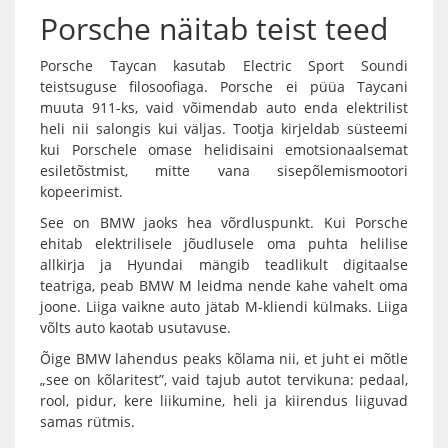
Porsche näitab teist teed
Porsche Taycan kasutab Electric Sport Soundi
teistsuguse filosoofiaga. Porsche ei püüa Taycani
muuta 911-ks, vaid võimendab auto enda elektrilist
heli nii salongis kui väljas. Tootja kirjeldab süsteemi
kui Porschele omase helidisaini emotsionaalsemat
esiletõstmist, mitte vana sisepõlemismootori
kopeerimist.
See on BMW jaoks hea võrdluspunkt. Kui Porsche
ehitab elektrilisele jõudlusele oma puhta helilise
allkirja ja Hyundai mängib teadlikult digitaalse
teatriga, peab BMW M leidma nende kahe vahelt oma
joone. Liiga vaikne auto jätab M-kliendi külmaks. Liiga
võlts auto kaotab usutavuse.
Õige BMW lahendus peaks kõlama nii, et juht ei mõtle
„see on kõlaritest”, vaid tajub autot tervikuna: pedaal,
rool, pidur, kere liikumine, heli ja kiirendus liiguvad
samas rütmis.