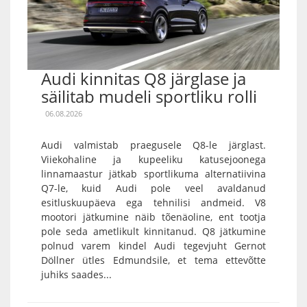
Audi kinnitas Q8 järglase ja
säilitab mudeli sportliku rolli
06.08.2026
Audi valmistab praegusele Q8-le järglast.
Viiekohaline ja kupeeliku katusejoonega
linnamaastur jätkab sportlikuma alternatiivina
Q7-le, kuid Audi pole veel avaldanud
esitluskuupäeva ega tehnilisi andmeid. V8
mootori jätkumine näib tõenäoline, ent tootja
pole seda ametlikult kinnitanud. Q8 jätkumine
polnud varem kindel Audi tegevjuht Gernot
Döllner ütles Edmundsile, et tema ettevõtte
juhiks saades...