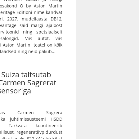
e osakond Q by Aston Martin
 Heritage Editioni nime kandvat
ri. 2027. mudeliaasta DB12,
Vantage said margi ajaloost
rvitoonid ning spetsiaalselt
salongid. Viis autot, viis
vi Aston Martini teatel on kõik
ulaadsed ning neid pakub...
Suiza taltsutab
Carmen Sagrerat
sensoriga
vas Carmen Sagrera
ika juhtimissüsteemi HSDD
e. Tarkvara koordineerib
iilsust, regeneratiivpidurdust
 taltsutamaks 820 kW elektrilist