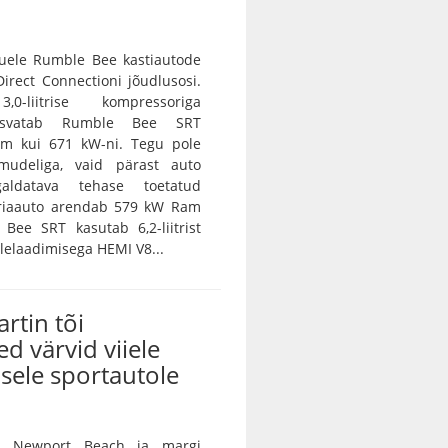
ele Rumble Bee kastiautode
irect Connectioni jõudlusosi.
0-liitrise kompressoriga
asvatab Rumble Bee SRT
m kui 671 kW-ni. Tegu pole
amudeliga, vaid pärast auto
galdatava tehase toetatud
eriaauto arendab 579 kW Ram
Bee SRT kasutab 6,2-liitrist
lelaadimisega HEMI V8...
rtin tõi
ed värvid viiele
sele sportautole
n Newport Beach ja margi