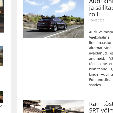
Audi kin
ja säilit
rolli
06.08.2026
Audi valmista
Viiekohaline
linnamaas
alternatiivin
avaldanud es
andmeid. V
tõenäoline, e
kinnitanud.
kindel Audi t
Edmundsile,
saades...
Ram tõs
b
SRT või