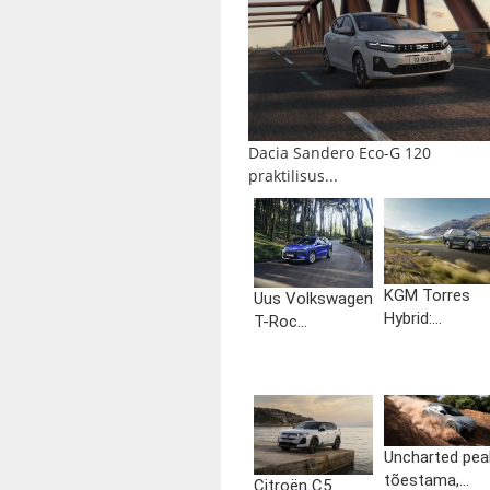
Dacia Sandero Eco-G 120
praktilisus...
KGM Torres
Uus Volkswagen
Hybrid:...
T-Roc...
Uncharted pea
tõestama,...
Citroën C5