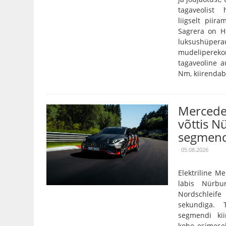
tagaveolist
liigselt pii
Sagrera on Hi
luksushüper
mudelipereko
tagaveoline 
Nm, kiirendab 
Mercede
võttis N
segmend
05.08.2026
Elektriline 
läbis Nürbu
Nordschleife
sekundiga. 
segmendi ki
kohe esimese