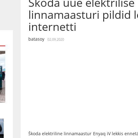
Škoda uue elektrilise
linnamaasturi pildid l
internetti
batasoy
02.09.2020
Škoda elektriline linnamaastur Enyaq iV lekkis ennetäh