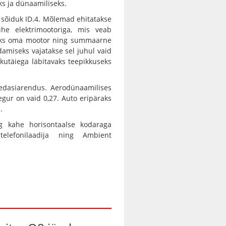
ks ja dünaamiliseks.
 sõiduk ID.4. Mõlemad ehitatakse
he elektrimootoriga, mis veab
 jaoks oma mootor ning summaarne
damiseks vajatakse sel juhul vaid
kutäiega läbitavaks teepikkuseks
 edasiarendus. Aerodünaamilises
gur on vaid 0,27. Auto eripäraks
.
ng kahe horisontaalse kodaraga
telefonilaadija ning Ambient