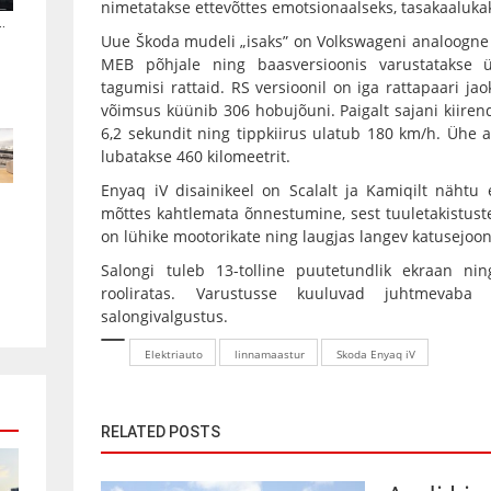
nimetatakse ettevõttes emotsionaalseks, tasakaaluka
.
Uue Škoda mudeli „isaks” on Volkswageni analoogne
MEB põhjale ning baasversioonis varustatakse ü
tagumisi rattaid. RS versioonil on iga rattapaari
võimsus küünib 306 hobujõuni. Paigalt sajani kiiren
6,2 sekundit ning tippkiirus ulatub 180 km/h. Ühe a
lubatakse 460 kilomeetrit.
Enyaq iV disainikeel on Scalalt ja Kamiqilt nähtu
mõttes kahtlemata õnnestumine, sest tuuletakistuste
on lühike mootorikate ning laugjas langev katusejoon
Salongi tuleb 13-tolline puutetundlik ekraan ni
rooliratas. Varustusse kuuluvad juhtmevaba 
salongivalgustus.
Elektriauto
linnamaastur
Skoda Enyaq iV
RELATED POSTS