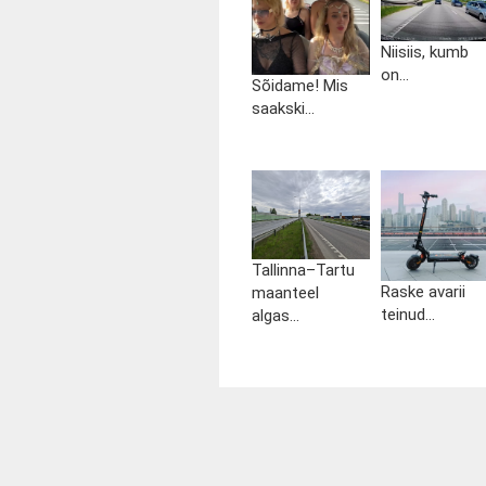
Niisiis, kumb
on...
Sõidame! Mis
saakski...
Tallinna–Tartu
Raske avarii
maanteel
teinud...
algas...