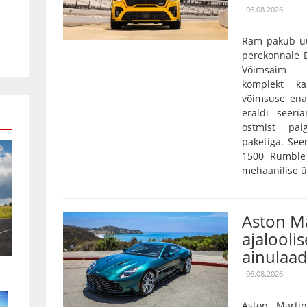
06.08.2026
Ram pakub uu
perekonnale D
Võimsaim 3,
komplekt k
võimsuse ena
eraldi seeri
ostmist pai
paketiga. Se
1500 Rumble 
mehaanilise ü
Aston Ma
ajaloolis
ainulaad
06.08.2026
Aston Marti