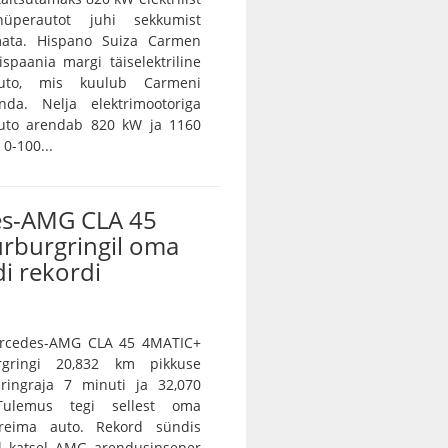
 hüperautot juhi sekkumist
ramata. Hispano Suiza Carmen
spaania margi täiselektriline
auto, mis kuulub Carmeni
nda. Nelja elektrimootoriga
auto arendab 820 kW ja 1160
0-100...
s-AMG CLA 45
ürburgringil oma
i rekordi
Mercedes-AMG CLA 45 4MATIC+
rgringi 20,832 km pikkuse
 ringraja 7 minuti ja 32,070
Tulemus tegi sellest oma
ireima auto. Rekord sündis
l katsel AMG arendusinsener