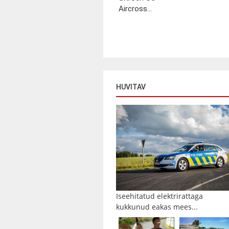
Aircross...
HUVITAV
Iseehitatud elektrirattaga
kukkunud eakas mees...