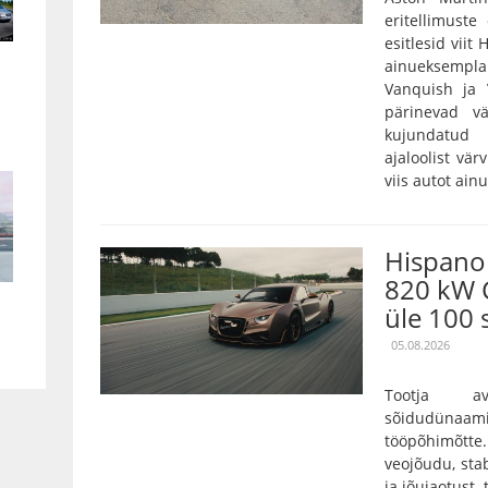
eritellimust
esitlesid viit
ainueksempla
Vanquish ja 
pärinevad vä
kujundatud 
ajaloolist vär
viis autot ain
Hispano 
820 kW 
üle 100 
05.08.2026
Tootja a
sõidudünaam
tööpõhimõtt
veojõudu, stab
ja jõujaotust,