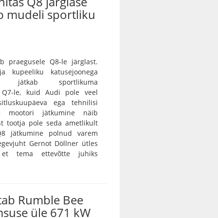
nitas Q8 järglase
ab mudeli sportliku
b praegusele Q8-le järglast.
 ja kupeeliku katusejoonega
tur jätkab sportlikuma
a Q7-le, kuid Audi pole veel
itluskuupäeva ega tehnilisi
8 mootori jätkumine näib
nt tootja pole seda ametlikult
 Q8 jätkumine polnud varem
egevjuht Gernot Döllner ütles
 et tema ettevõtte juhiks
tab Rumble Bee
msuse üle 671 kW