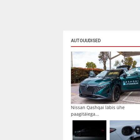
AUTOUUDISED
Nissan Qashqai läbis ühe
paagitäiega...