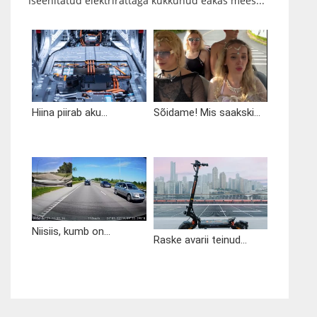
Iseehitatud elektrirattaga kukkunud eakas mees...
Hiina piirab aku...
Sõidame! Mis saakski...
Niisiis, kumb on...
Raske avarii teinud...