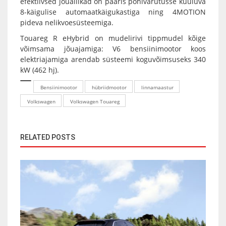
efektiivsed jõuallikad on paaris põhivarutusse kuuluva
8-käigulise automaatkäigukastiga ning 4MOTION
pideva nelikvoesüsteemiga.
Touareg R eHybrid on mudelirivi tippmudel kõige
võimsama jõuajamiga: V6 bensiinimootor koos
elektriajamiga arendab süsteemi koguvõimsuseks 340
kW (462 hj).
Bensiinimootor
hübriidmootor
linnamaastur
Volkswagen
Volkswagen Touareg
RELATED POSTS