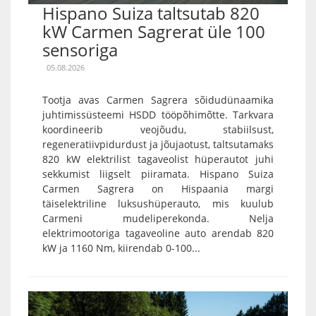
Hispano Suiza taltsutab 820
kW Carmen Sagrerat üle 100
sensoriga
05.08.2026
Tootja avas Carmen Sagrera sõidudünaamika
juhtimissüsteemi HSDD tööpõhimõtte. Tarkvara
koordineerib veojõudu, stabiilsust,
regeneratiivpidurdust ja jõujaotust, taltsutamaks
820 kW elektrilist tagaveolist hüperautot juhi
sekkumist liigselt piiramata. Hispano Suiza
Carmen Sagrera on Hispaania margi
täiselektriline luksushüperauto, mis kuulub
Carmeni mudeliperekonda. Nelja
elektrimootoriga tagaveoline auto arendab 820
kW ja 1160 Nm, kiirendab 0-100...