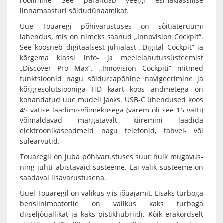
roolimine See parandab veelgi esmaklassilise
linnamaasturi sõidudünaamikat.
Uue Touaregi põhivarustuses on sõitjateruumi
lahendus, mis on nimeks saanud „Innovision Cockpit“.
See koosneb digitaalsest juhialast „Digital Cockpit” ja
kõrgema klassi info- ja meelelahutussüsteemist
„Discover Pro Max”. „Innovision Cockpiti“ mitmed
funktsioonid nagu sõidureapõhine navigeerimine ja
kõrgresolutsiooniga HD kaart koos andmetega on
kohandatud uue mudeli jaoks. USB-C ühendused koos
45-vatise laadimisvõimekusega (varem oli see 15 vatti)
võimaldavad märgatavalt kiiremini laadida
elektroonikaseadmeid nagu telefonid, tahvel- või
sülearvutid.
Touaregil on juba põhivarustuses suur hulk mugavus-
ning juhti abistavaid süsteeme. Lai valik süsteeme on
saadaval lisavarustusena.
Uuel Touaregil on valikus viis jõuajamit. Lisaks turboga
bensiinimootorile on valikus kaks turboga
diiseljõuallikat ja kaks pistikhübriidi. Kõik erakordselt