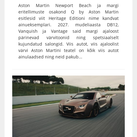
Aston Martin Newport Beach ja margi
eritellimuste osakond Q by Aston Martin
esitlesid viit Heritage Editioni nime kandvat
ainueksemplari. 2027. mudeliaasta DB12,
Vanquish ja Vantage said margi ajaloost
pärinevad värvitoonid ning spetsiaalselt
kujundatud salongid. Viis autot, viis ajaloolist
värvi Aston Martini teatel on kõik viis autot
ainulaadsed ning neid pakub...