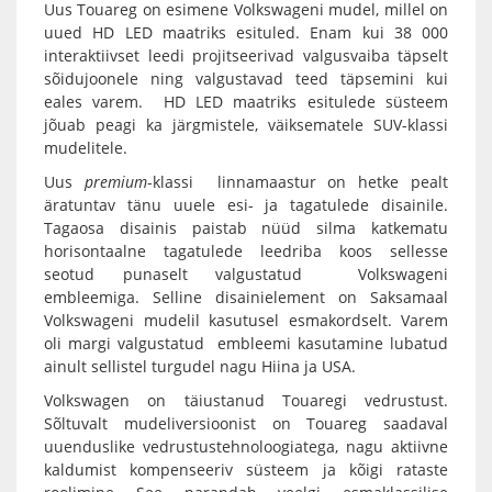
Uus Touareg on esimene Volkswageni mudel, millel on
uued HD LED maatriks esituled. Enam kui 38 000
interaktiivset leedi projitseerivad valgusvaiba täpselt
sõidujoonele ning valgustavad teed täpsemini kui
eales varem. HD LED maatriks esitulede süsteem
jõuab peagi ka järgmistele, väiksematele SUV-klassi
mudelitele.
Uus
premium
-klassi linnamaastur on hetke pealt
äratuntav tänu uuele esi- ja tagatulede disainile.
Tagaosa disainis paistab nüüd silma katkematu
horisontaalne tagatulede leedriba koos sellesse
seotud punaselt valgustatud Volkswageni
embleemiga. Selline disainielement on Saksamaal
Volkswageni mudelil kasutusel esmakordselt. Varem
oli margi valgustatud embleemi kasutamine lubatud
ainult sellistel turgudel nagu Hiina ja USA.
Volkswagen on täiustanud Touaregi vedrustust.
Sõltuvalt mudeliversioonist on Touareg saadaval
uuenduslike vedrustustehnoloogiatega, nagu aktiivne
kaldumist kompenseeriv süsteem ja kõigi rataste