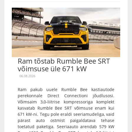
Ram tõstab Rumble Bee SRT
võimsuse üle 671 kW
06.08.2026
Ram pakub uuele Rumble Bee kastiautode
perekonnale Direct Connectioni jõudlusosi.
Võimsaim 3,0-liitrise kompressoriga komplekt
kasvatab Rumble Bee SRT võimsuse enam kui
671 kW-ni. Tegu pole eraldi seeriamudeliga, vaid
pärast auto ostmist paigaldatava tehase
toetatud paketiga. Seeriaauto arendab 579 kW