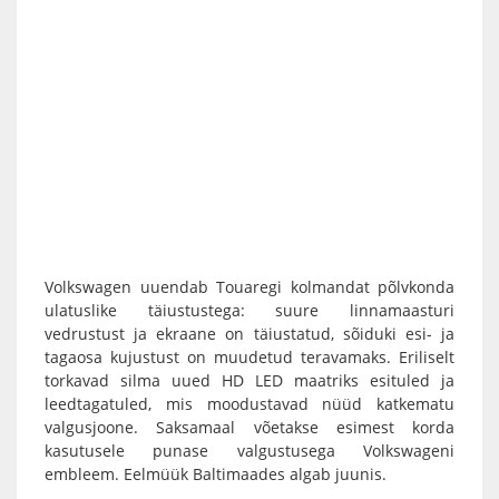
Volkswagen uuendab Touaregi kolmandat põlvkonda
ulatuslike täiustustega: suure linnamaasturi
vedrustust ja ekraane on täiustatud, sõiduki esi- ja
tagaosa kujustust on muudetud teravamaks. Eriliselt
torkavad silma uued HD LED maatriks esituled ja
leedtagatuled, mis moodustavad nüüd katkematu
valgusjoone. Saksamaal võetakse esimest korda
kasutusele punase valgustusega Volkswageni
embleem. Eelmüük Baltimaades algab juunis.