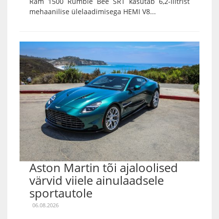
Ram 1500 Rumble Bee SRT kasutab 6,2-liitrist
mehaanilise ülelaadimisega HEMI V8...
Aston Martin tõi ajaloolised
värvid viiele ainulaadsele
sportautole
06.08.2026