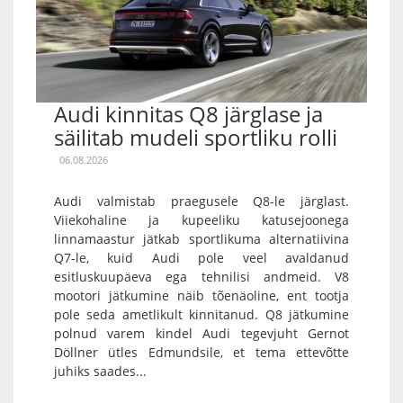
Audi kinnitas Q8 järglase ja
säilitab mudeli sportliku rolli
06.08.2026
Audi valmistab praegusele Q8-le järglast.
Viiekohaline ja kupeeliku katusejoonega
linnamaastur jätkab sportlikuma alternatiivina
Q7-le, kuid Audi pole veel avaldanud
esitluskuupäeva ega tehnilisi andmeid. V8
mootori jätkumine näib tõenäoline, ent tootja
pole seda ametlikult kinnitanud. Q8 jätkumine
polnud varem kindel Audi tegevjuht Gernot
Döllner ütles Edmundsile, et tema ettevõtte
juhiks saades...